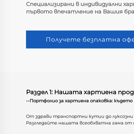
Специализирани в индивидуални хар
първото впечатление на Вашия бра
Получете безплатна оф
Раздел 1: Нашата хартиена прод
--Портфолио за хартиена опаковка: където
От здрави транспортни кутии до луксозни
Разгледайте нашата всеобхватна гама от о