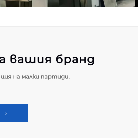
а вашия бранд
ация на малки партиди,
т