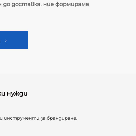
н до доставка, ние формираме
т
ки нужди
и инструменти за брандиране.