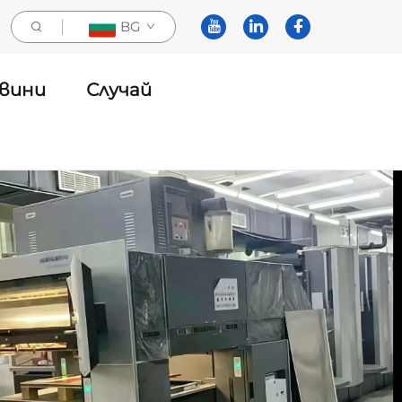
BG
вини
Случай