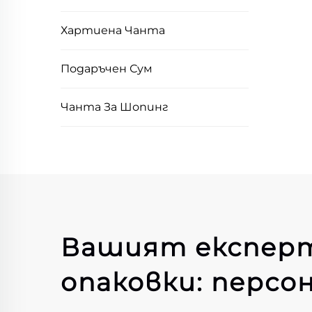
Хартиена Чанта
Подаръчен Сум
Чанта За Шопинг
Вашият експерт
опаковки: персо