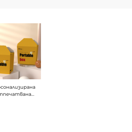
сонализирана
тпечатвана
ходна кутия за
рана от рис
Паковачен
ажен кутия за
пша с дръжка