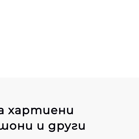
а хартиени
шони и други