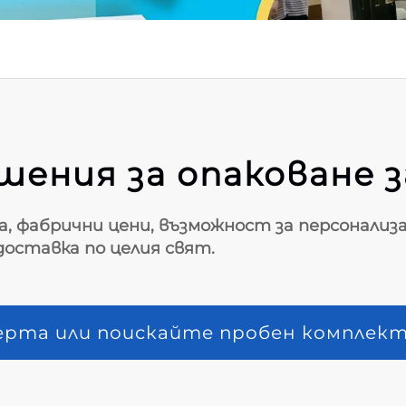
ения за опаковане з
а, фабрични цени, възможност за персонализ
оставка по целия свят.
ерта или поискайте пробен комплек