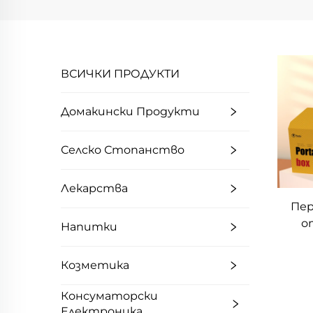
ВСИЧКИ ПРОДУКТИ
Домакински Продукти
Селско Стопанство
Лекарства
Пер
о
Напитки
раз
х
Козметика
бум
Консуматорски
ла
Електроника