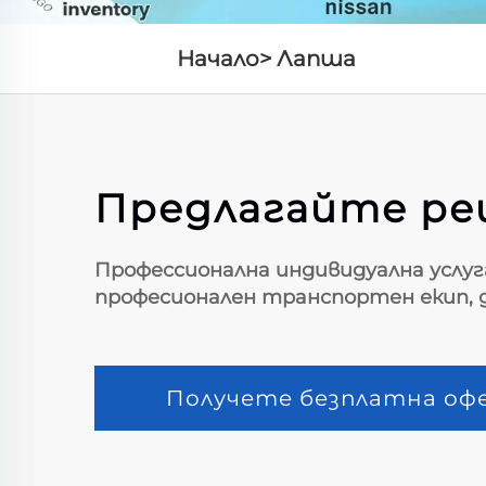
Начало>
Лапша
Предлагайте реш
Профессионална индивидуална услуг
професионален транспортен екип, д
Получете безплатна оф