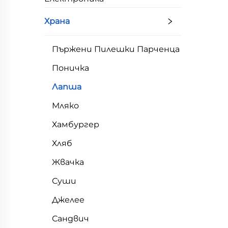
Храна
Пържени Пилешки Парченца
Поничка
Лапша
Мляко
Хамбургер
Хляб
Жвачка
Суши
Джелее
Сандвич