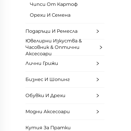
Чипси От Картоф
Орехи И Семена
Подаръци И Ремесла
Ювелирни Изкуства &
Часовник & Оптични
Аксесоари
Лични Грижи
Бизнес И Шопинг
Обувки И Дрехи
Модни Аксесоари
Кутия За Пратки