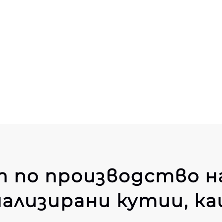
 по производство н
нализирани кутии, ка