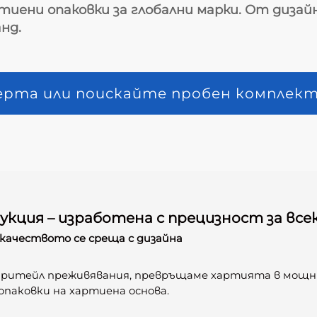
тиени опаковки за глобални марки. От дизай
нд.
ерта или поискайте пробен комплек
укция – изработена с прецизност за все
 качеството се среща с дизайна
 ритейл преживявания, превръщаме хартията в мощн
паковки на хартиена основа.