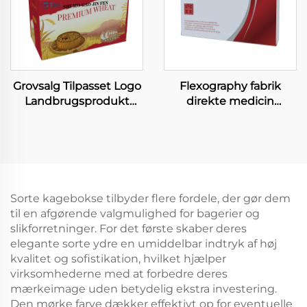
Grovsalg Tilpasset Logo
Flexography fabrik
Landbrugsprodukt
direkte medicin
Forpackningsbokse Mel
papirboks gros handel
Almindelig Pulver Store
genanvendelig
Kapacitet Papirbokse
sundhed produkter
pilleboks vitamin kapsel
medicin emballage
Sorte kagebokse tilbyder flere fordele, der gør dem
til en afgørende valgmulighed for bagerier og
slikforretninger. For det første skaber deres
elegante sorte ydre en umiddelbar indtryk af høj
kvalitet og sofistikation, hvilket hjælper
virksomhederne med at forbedre deres
mærkeimage uden betydelig ekstra investering.
Den mørke farve dækker effektivt op for eventuelle