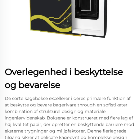
Overlegenhed i beskyttelse
og bevarelse
De sorte kagebokse excellerer i deres primære funktion af
at beskytte og bevare bagerivare through en sofistikater
kombination af strukturel design og materiale
ingeniørvidenskab. Boksene er konstrueret med flere lag af
høj kvalitet papir, der opretter en beskyttende barriere mod
eksterne trygninger og miljøfaktorer. Denne flerlagrede
tilgang sikrer at delicate kagepynt og komplekse design