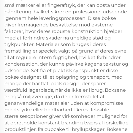
små mærker eller fingeraftryk, der kan opstå under
håndtering, hvilket sikrer en professionel udseende
igennem hele leveringsprocessen. Disse bokse
giver fremragende beskyttelse mod eksterne
faktorer, hvor deres robuste konstruktion hjælper
med at forhindre skader fra uheldige stød og
trykpunkter. Materialer som bruges i deres
fremstilling er specielt valgt på grund af deres evne
til at regulere intern fugtighed, hvilket forhindrer
kondensation, der kunne påvirke kagens tekstur og
udseende. Set fra et praktisk synspunkt er disse
bokse designet til let oplagring og transport, med
mange der har flat-pack design, der sparer
værdifuld lagerplads, når de ikke er i brug. Boksene
er også miljøvenlige, da de er fremstillet af
genanvendelige materialer uden at kompromisse
med styrke eller holdbarhed. Deres fleksible
størrelsesoptioner giver virksomheder mulighed for
at opretholde konstant branding tværs af forskellige
produktlinjer, fra cupcake til bryllupskager. Boksene