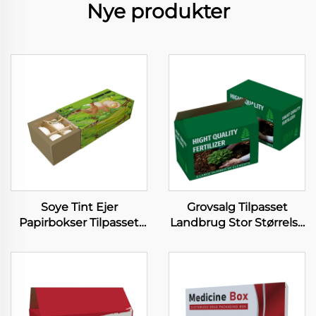
Nye produkter
Soye Tint Ejer
Grovsalg Tilpasset
Papirbokser Tilpasset
Landbrug Stor Størrelse
Æg Pakkeboks Æg
Papirboks Soja Tint
Bakke Karton Bokser
Udskrivning
Forpackningsboks
Landbrug Plettede
Papirboks til Gødning