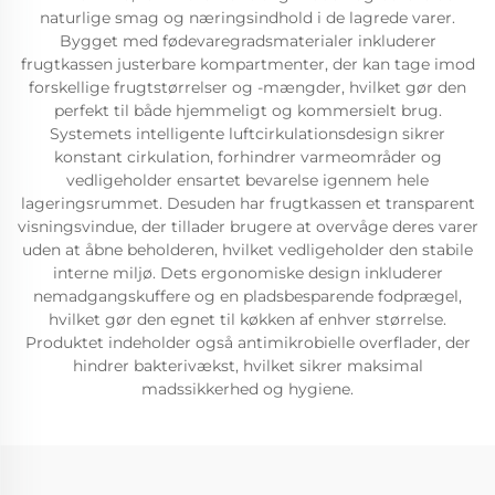
naturlige smag og næringsindhold i de lagrede varer.
Bygget med fødevaregradsmaterialer inkluderer
frugtkassen justerbare kompartmenter, der kan tage imod
forskellige frugtstørrelser og -mængder, hvilket gør den
perfekt til både hjemmeligt og kommersielt brug.
Systemets intelligente luftcirkulationsdesign sikrer
konstant cirkulation, forhindrer varmeområder og
vedligeholder ensartet bevarelse igennem hele
lageringsrummet. Desuden har frugtkassen et transparent
visningsvindue, der tillader brugere at overvåge deres varer
uden at åbne beholderen, hvilket vedligeholder den stabile
interne miljø. Dets ergonomiske design inkluderer
nemadgangskuffere og en pladsbesparende fodprægel,
hvilket gør den egnet til køkken af enhver størrelse.
Produktet indeholder også antimikrobielle overflader, der
hindrer bakterivækst, hvilket sikrer maksimal
madssikkerhed og hygiene.