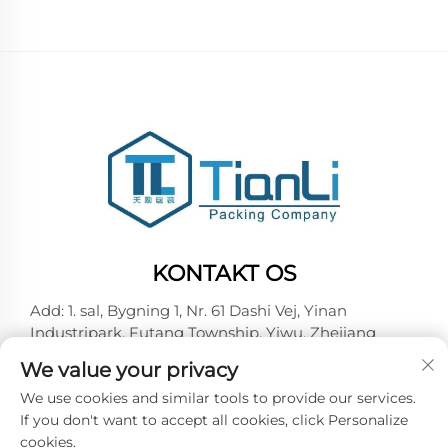
KONTAKT OS
Add: 1. sal, Bygning 1, Nr. 61 Dashi Vej, Yinan
Industripark, Futang Township, Yiwu, Zhejiang
Tel:
+86-15727967357
We value your privacy
E-mail:
[email protected]
We use cookies and similar tools to provide our services.
If you don't want to accept all cookies, click Personalize
cookies.