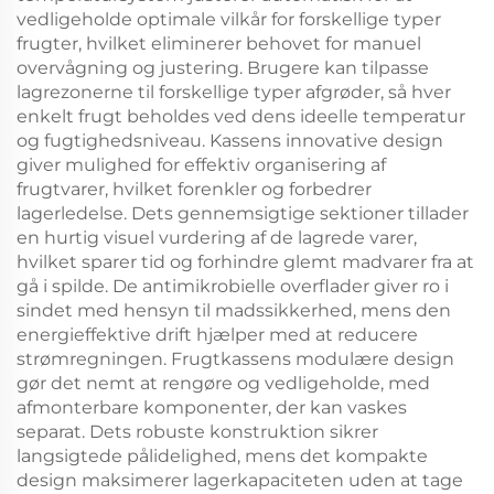
vedligeholde optimale vilkår for forskellige typer
frugter, hvilket eliminerer behovet for manuel
overvågning og justering. Brugere kan tilpasse
lagrezonerne til forskellige typer afgrøder, så hver
enkelt frugt beholdes ved dens ideelle temperatur
og fugtighedsniveau. Kassens innovative design
giver mulighed for effektiv organisering af
frugtvarer, hvilket forenkler og forbedrer
lagerledelse. Dets gennemsigtige sektioner tillader
en hurtig visuel vurdering af de lagrede varer,
hvilket sparer tid og forhindre glemt madvarer fra at
gå i spilde. De antimikrobielle overflader giver ro i
sindet med hensyn til madssikkerhed, mens den
energieffektive drift hjælper med at reducere
strømregningen. Frugtkassens modulære design
gør det nemt at rengøre og vedligeholde, med
afmonterbare komponenter, der kan vaskes
separat. Dets robuste konstruktion sikrer
langsigtede pålidelighed, mens det kompakte
design maksimerer lagerkapaciteten uden at tage