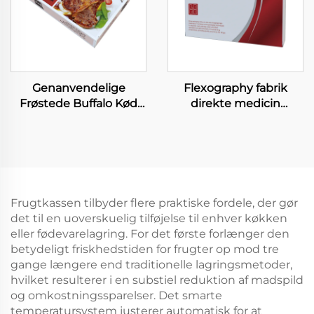
Genanvendelige
Flexography fabrik
Frøstede Buffalo Kød
direkte medicin
Pakkebokse
papirboks gros handel
Fødevaregrad Papir
genanvendelig
Frøstet Oksekød
sundhed produkter
Papirboks Grossist
pilleboks vitamin kapsel
Frøstet Steak Papirboks
medicin emballage
Frugtkassen tilbyder flere praktiske fordele, der gør
det til en uoverskuelig tilføjelse til enhver køkken
eller fødevarelagring. For det første forlænger den
betydeligt friskhedstiden for frugter op mod tre
gange længere end traditionelle lagringsmetoder,
hvilket resulterer i en substiel reduktion af madspild
og omkostningssparelser. Det smarte
temperatursystem justerer automatisk for at