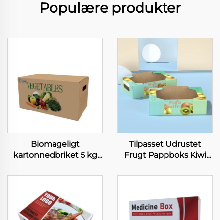
Populære produkter
Biomageligt
Tilpasset Udrustet
kartonnedbriket 5 kg
Frugt Pappboks Kiwi
frugtkasse
Citrus Citron Papirboks
Landbrugsfrisk
Mango Banan Frugt
produkter
Grøntsag Pakke
Grøntsagskasse Høj
Forsendelsesboks
kvalitet Papirkasser til
grøntsager