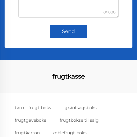
0/1000
Send
frugtkasse
tørret frugt-boks
grøntsagsboks
frugtgaveboks
frugtbokse til salg
frugtkarton
æblefrugt-boks