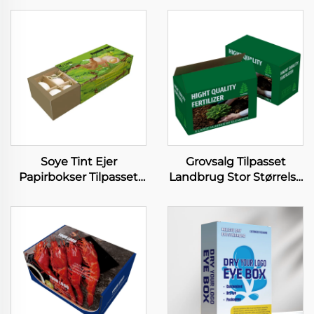
Soye Tint Ejer
Grovsalg Tilpasset
Papirbokser Tilpasset
Landbrug Stor Størrelse
Æg Pakkeboks Æg
Papirboks Soja Tint
Bakke Karton Bokser
Udskrivning
Forpackningsboks
Landbrug Plettede
Papirboks til Gødning