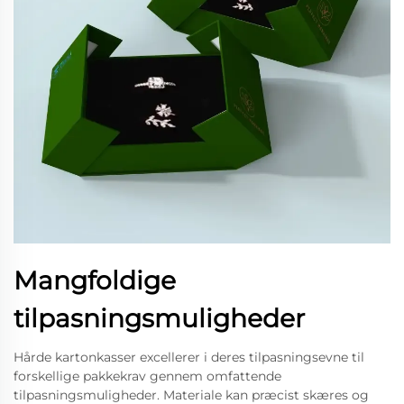
Mangfoldige
tilpasningsmuligheder
Hårde kartonkasser excellerer i deres tilpasningsevne til
forskellige pakkekrav gennem omfattende
tilpasningsmuligheder. Materiale kan præcist skæres og