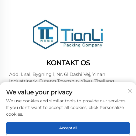
KONTAKT OS
Add: 1. sal, Bygning 1, Nr. 61 Dashi Vej, Yinan
Industripark, Futang Township, Yiwu, Zhejiang
Tel:
+86-15727967357
We value your privacy
E-mail:
[email protected]
We use cookies and similar tools to provide our services.
If you don't want to accept all cookies, click Personalize
cookies.
Copyright © 2025 Yiwu Tianli Packaging Co.,Ltd. Alle
rettigheder forbeholdes -
Privatlivspolitik
Accept all