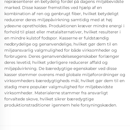
repræsenterer en betydelig fordel på dagens miljøbevidste
marked. Disse kasser fremstilles ved hjælp af en
kombination af ren og genbrugt fiber, hvilket betydeligt
reducerer deres miljøpåvirkning samtidig med at høj
ydeevne opretholdes. Produktionen kræver mindre energi i
forhold til plast eller metalalternativer, hvilket resulterer i
en mindre kulstof fodspor. Kasserne er fuldstændig
nedbrydelige og genanvendelige, hvilket gør dem til en
miljøansvarlig valgmulighed for både virksomheder og
forbrugere. Deres genanvendelsesegenskaber forlænger
deres levetid, hvilket yderligere reducerer affald og
miljøpåvirkning. De bæredygtige egenskaber ved disse
kasser stemmer overens med globale miljøforordninger og
virksomheders bæredygtigheds mål, hvilket gør dem til en
stadig mere populær valgmulighed for miljøbevidste
virksomheder. Materialerne stammer fra ansvarligt
forvaltede skove, hvilket sikrer bæredygtige
produktionstraditioner igennem hele forsyningskæden.