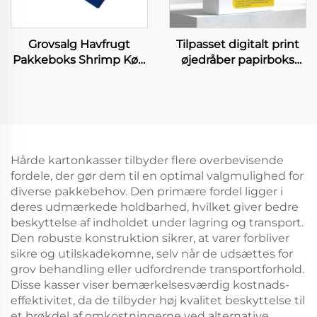
Grovsalg Havfrugt
Tilpasset digitalt print
Pakkeboks Shrimp Kød
øjedråber papirboks
Papirkasse til
Trøster beskytter
Frokostvarer
kunstige tårer smøre
Hummerbokse
midler alergi øjedråber
emballageboks
Hårde kartonkasser tilbyder flere overbevisende
fordele, der gør dem til en optimal valgmulighed for
diverse pakkebehov. Den primære fordel ligger i
deres udmærkede holdbarhed, hvilket giver bedre
beskyttelse af indholdet under lagring og transport.
Den robuste konstruktion sikrer, at varer forbliver
sikre og utilskadekomne, selv når de udsættes for
grov behandling eller udfordrende transportforhold.
Disse kasser viser bemærkelsesværdig kostnads-
effektivitet, da de tilbyder høj kvalitet beskyttelse til
et brøkdel af omkostningerne ved alternative