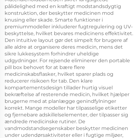
pålidelighed med en kraftigt modstandsdygtig
konstruktion, der beskytter medicinen mod
knusing eller skade. Smarte funktioner i
premiummodeller inkluderer fugtregulering og UV-
beskyttelse, hvilket bevares medicinens effektivitet.
Den intuitive layout gør det simpelt for brugere af
alle aldre at organisere deres medicin, mens det
sikre lukkesystem forhindrer uheldige
udgydninger. For rejsende eliminerer den portable
pill box behovet for at bære flere
medicinskabsflasker, hvilket sparer plads og
reducerer risikoen for tab. Den klare
kompartementsdesign tillader hurtig visuel
bekræftelse af resterende medicin, hvilket hjælper
brugerne med at planlægge genindfylninger
korrekt. Mange modeller har tilpasselige etiketter
og fjernebare adskillelselementer, der tilpasser sig
ændrede medicinske rutiner. De
vandmodstandsegenskaber beskytter medicinen
under udendørsaktiviteter eller i fugtige miljøer,