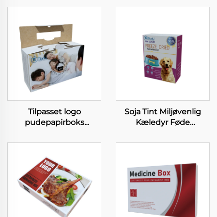
Tilpasset logo
Soja Tint Miljøvenlig
pudepapirboks
Kæledyr Føde
biologisk nedbrydelig
Papirbokse Grovsalg
fliseret karton
Gratis Design Fog Foder
husholdningsprodukter
Forpackningsbokse
boks pudeboks med
Tilpasset Top Klasse
håndtag
Kæledyr Føde Bokse