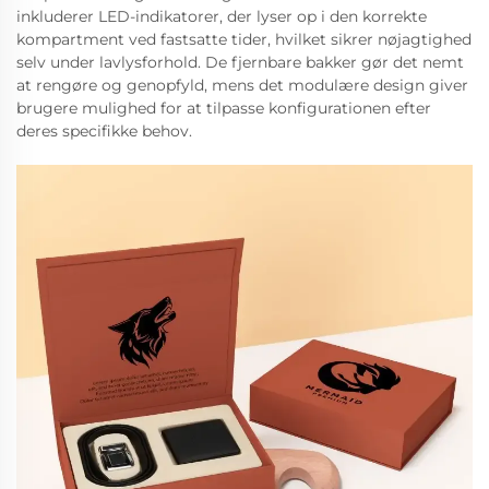
inkluderer LED-indikatorer, der lyser op i den korrekte
kompartment ved fastsatte tider, hvilket sikrer nøjagtighed
selv under lavlysforhold. De fjernbare bakker gør det nemt
at rengøre og genopfyld, mens det modulære design giver
brugere mulighed for at tilpasse konfigurationen efter
deres specifikke behov.