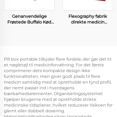
Genanvendelige
Flexography fabrik
Frøstede Buffalo Kød
direkte medicin
Pakkebokse
papirboks gros handel
Fødevaregrad Papir
genanvendelig
Frøstet Oksekød
sundhed produkter
Papirboks Grossist
pilleboks vitamin kapsel
Frøstet Steak Papirboks
medicin emballage
Pill box portable tilbyder flere fordele, der gør det til
et nøgletøjl til medicinforvaltning. For det første
comprimerer dets kompakte design ikke
funktionaliteten, men giver godt plads til flere
medicin samtidig med at opretholde en tynd profil,
der nemt passer ind i hverdagens
bærbarhedselementer. Organiseringssystemet
hjælper brugerne med at opretholde strikte
medicinske tidsplaner, hvilket reducerer risikoen for
glemt eller dobbelt dosering.
Materialeholdbarheden sikrer langsigtede