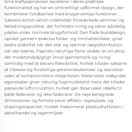
Små kraftpapirskoser excellerer i deres praktiske
funktionalitet og har en omtrentligt udformet design, der
kombinerer holdbarhed med brugervenlige funktioner.
Saksens konstruktion indeholder forstærkede sømmer og
belastningspunkter, der forhindre riving og sikrer pålidelig
ydelse under normale brugsforhold. Den flade bunddesign,
opnået gennem præcise folder- og limmeteknikker, giver
bedre stabilitet når den står og optimal vægtdistribution
når den bæres. Papirets naturlige fibrer skaber en struktur,
der modstandsdygtigt imod igennemstik og riving
samtidig med at bevare fleksibilitet, hvilket tillader saksene
at tilpasse sig forskellige genstandsskemaer og størrelser
uden at kompromittere integriteten. Materialets indbyrdes
egenskaber giver naturlig fugtmodstand mens det tillader
passende luftcirculation, hvilket gør disse saker ideelle til
både fødevarer og ikke-fødevarer. De nøje beregnede
dimensioner og forhold sikrer effektiv lagerplads- og
staplingskapacitet, hvilket maksimerer pladsudnyttelsen i
detailhandel og lagermiljøer.