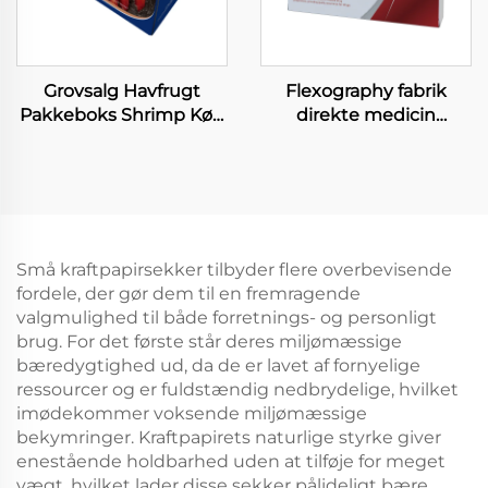
Grovsalg Havfrugt
Flexography fabrik
Pakkeboks Shrimp Kød
direkte medicin
Papirkasse til
papirboks gros handel
Frokostvarer
genanvendelig
Hummerbokse
sundhed produkter
pilleboks vitamin kapsel
medicin emballage
Små kraftpapirsekker tilbyder flere overbevisende
fordele, der gør dem til en fremragende
valgmulighed til både forretnings- og personligt
brug. For det første står deres miljømæssige
bæredygtighed ud, da de er lavet af fornyelige
ressourcer og er fuldstændig nedbrydelige, hvilket
imødekommer voksende miljømæssige
bekymringer. Kraftpapirets naturlige styrke giver
enestående holdbarhed uden at tilføje for meget
vægt, hvilket lader disse sekker pålideligt bære