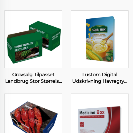
Grovsalg Tilpasset
Lustom Digital
Landbrug Stor Størrelse
Udskrivning Havregryn
Papirboks Soja Tint
Pakke Papirboks Lav
Udskrivning
Moq Middagsvare
Forpackningsboks
Knusp Rig Cornelis
Landbrug Plettede
Pakkebokse
Papirboks til Gødning