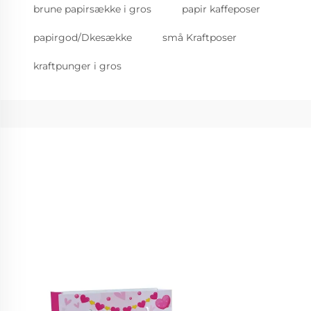
brune papirsække i gros
papir kaffeposer
papirgod/Dkesække
små Kraftposer
kraftpunger i gros