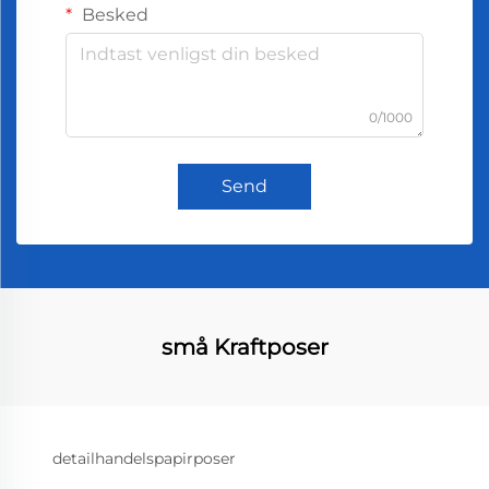
Besked
0/1000
Send
små Kraftposer
detailhandelspapirposer