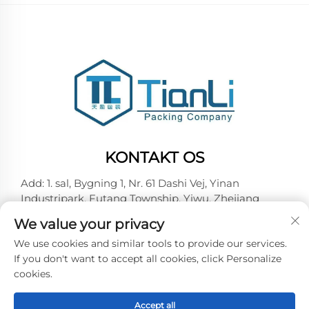
KONTAKT OS
Add: 1. sal, Bygning 1, Nr. 61 Dashi Vej, Yinan
Industripark, Futang Township, Yiwu, Zhejiang
Tel:
+86-15727967357
We value your privacy
E-mail:
[email protected]
We use cookies and similar tools to provide our services.
If you don't want to accept all cookies, click Personalize
cookies.
Copyright © 2025 Yiwu Tianli Packaging Co.,Ltd. Alle
rettigheder forbeholdes -
Privatlivspolitik
Accept all