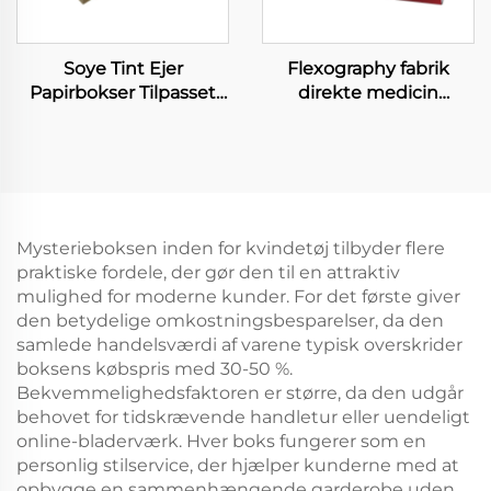
Soye Tint Ejer
Flexography fabrik
Papirbokser Tilpasset
direkte medicin
Æg Pakkeboks Æg
papirboks gros handel
Bakke Karton Bokser
genanvendelig
sundhed produkter
pilleboks vitamin kapsel
medicin emballage
Mysterieboksen inden for kvindetøj tilbyder flere
praktiske fordele, der gør den til en attraktiv
mulighed for moderne kunder. For det første giver
den betydelige omkostningsbesparelser, da den
samlede handelsværdi af varene typisk overskrider
boksens købspris med 30-50 %.
Bekvemmelighedsfaktoren er større, da den udgår
behovet for tidskrævende handletur eller uendeligt
online-bladerværk. Hver boks fungerer som en
personlig stilservice, der hjælper kunderne med at
opbygge en sammenhængende garderobe uden