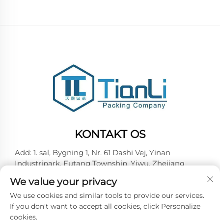
KONTAKT OS
Add: 1. sal, Bygning 1, Nr. 61 Dashi Vej, Yinan
Industripark, Futang Township, Yiwu, Zhejiang
Tel:
+86-15727967357
We value your privacy
E-mail:
[email protected]
We use cookies and similar tools to provide our services.
If you don't want to accept all cookies, click Personalize
cookies.