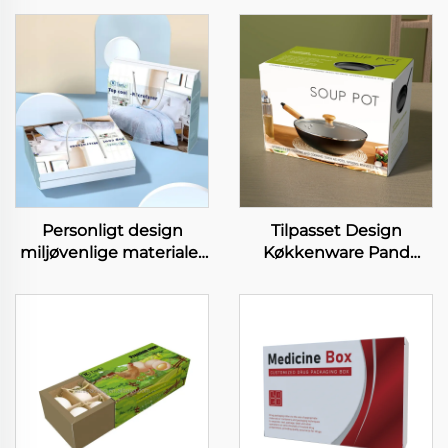
Personligt design
Tilpasset Design
miljøvenlige materialer
Køkkenware Pand
kuffertesengeplader
Ryggede Bokse
dynekover emballage
Kokkeværktøjssæt
papirbokse
Papirbokse Pand
Pakkingsboks Med
Håndtag