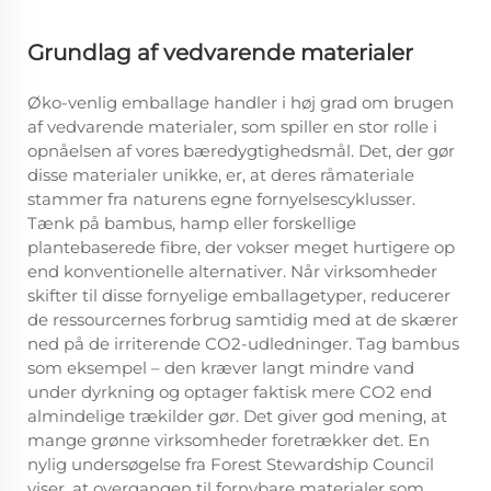
Grundlag af vedvarende materialer
Øko-venlig emballage handler i høj grad om brugen
af vedvarende materialer, som spiller en stor rolle i
opnåelsen af vores bæredygtighedsmål. Det, der gør
disse materialer unikke, er, at deres råmateriale
stammer fra naturens egne fornyelsescyklusser.
Tænk på bambus, hamp eller forskellige
plantebaserede fibre, der vokser meget hurtigere op
end konventionelle alternativer. Når virksomheder
skifter til disse fornyelige emballagetyper, reducerer
de ressourcernes forbrug samtidig med at de skærer
ned på de irriterende CO2-udledninger. Tag bambus
som eksempel – den kræver langt mindre vand
under dyrkning og optager faktisk mere CO2 end
almindelige trækilder gør. Det giver god mening, at
mange grønne virksomheder foretrækker det. En
nylig undersøgelse fra Forest Stewardship Council
viser, at overgangen til fornybare materialer som