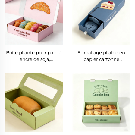
services de traiteur,
conditionnement de 2/4/6
unités, finition mat par
laminage, carton ondulé
conforme aux normes
alimentaires
Boîte pliante pour pain à
Emballage pliable en
l’encre de soja,
papier cartonné
écologique, de haute
biodégradable, vente en
qualité, fabriquée à la
gros, boîtes pour gâteaux,
main, emballage
biscuits, cookies et
alimentaire, boîtes
beignets, avec logo
recyclables pour beignets