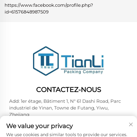
https://www.facebook.com/profile.php?
id=61576848987509
CONTACTEZ-NOUS
Add: 1er étage, Bâtiment 1, N° 61 Dashi Road, Parc
industriel de Yinan, Towne de Futang, Yiwu,
Zhejiang
Tél. :
+86-18257492146
We value your privacy
Courriel :
[email protected]
We use cookies and similar tools to provide our services.