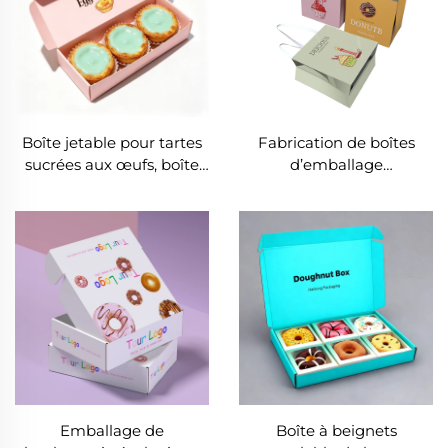
boîte sucrée pour biscuits
Boîte jetable pour tartes
Fabrication de boîtes
sucrées aux œufs, boîte
d’emballage
en carton recyclable pour
personnalisées pour
cookies, fabrication sous
gâteaux, desserts et
marque (OEM) pour
beignets, sacs en papier
boîtes de boulangerie à
kraft pour gâteaux à
beignets et emballages
emporter, avec poignée,
de biscuits
destinés aux cadeaux
Emballage de
Boîte à beignets