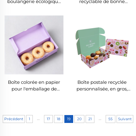
boulangerie écologique
recyclable de bonne
et biodégradable pour
qualité, personnalisation
beignets, en gros,
massive, emballage pour
personnalisable avec
beignets, boîtes en papier
impression sur mesure,
pour beignets
grand coffret en papier
pour mochi beignets avec
logo
Boîte colorée en papier
Boîte postale recyclée
pour l'emballage de
personnalisée, en gros,
beignets sucrés, boîte
pour beignets et biscuits,
d'emballage alimentaire
boîte postale
recyclable, boîte
personnalisée pour
d'emballage pour
beignets, boîte
...
...
Précédent
1
17
18
19
20
21
55
Suivant
beignets, gâteaux,
d'emballage de
cupcakes et desserts
boulangerie
personnalisée pour