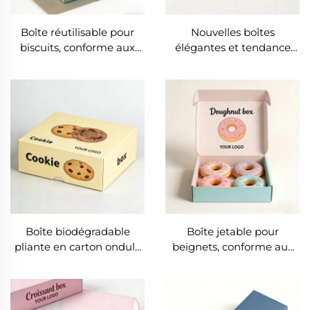
Boîte réutilisable pour
Nouvelles boîtes
biscuits, conforme aux
élégantes et tendance
normes alimentaires,
pour beignets, gaufres et
impression numérique,
tartes, boîtes pliées pour
boîte pliable en carton
biscuits, emballages pour
pour aliments, vente en
biscuits et produits de
gros de boîtes
boulangerie en papier,
d'emballage pour
boîtes de boulangerie
gâteaux, biscuits et
avec fenêtre
beignets
Boîte biodégradable
Boîte jetable pour
pliante en carton ondulé
beignets, conforme aux
pour biscuits, vente en
normes alimentaires et
gros d'emballages pour
respectueuse de
gâteaux, biscuits, cookies
l'environnement, destinée
et beignets avec logo
aux restaurants et