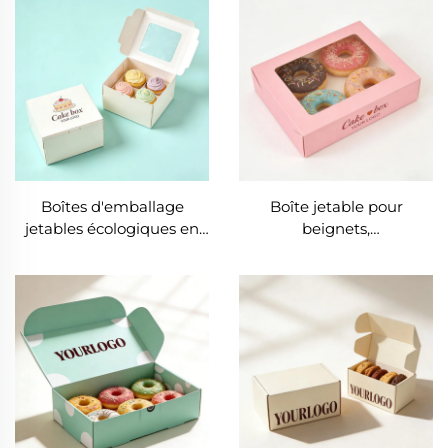
papier pour desserts et
logo personnalisé – Tasse
boulangerie avec fenêtre
à jus, café ou boisson avec
plateau en papier intégré,
pratique pour les cafés
Boîtes d'emballage
Boîte jetable pour
jetables écologiques en
beignets,
carton pour la livraison de
conditionnement de
sushis, de produits de
2/4/6/8/12/16 unités, avec
boulangerie, de beignets,
fenêtre ; impression
de pâtisseries, de
personnalisée ; boîte
gâteaux, de biscuits et de
pliable pour biscuits ;
pain
boîte de boulangerie
recyclable