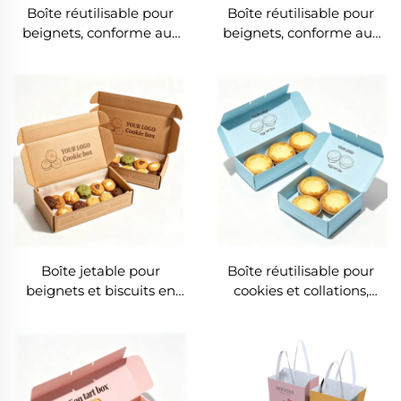
Boîte réutilisable pour
Boîte réutilisable pour
beignets, conforme aux
beignets, conforme aux
normes alimentaires,
normes alimentaires,
écologique et
écologique et
personnalisable, boîte
personnalisable, boîte
biodégradable et
biodégradable et
écologique pour cookies,
écologique pour cookies,
avec fenêtre, boîte sucrée
boîte sucrée pour cookies
pour cookies
Boîte jetable pour
Boîte réutilisable pour
beignets et biscuits en
cookies et collations,
papier kraft alimentaire,
conforme aux normes
logo personnalisé,
alimentaires, écologique
emballage artisanal pour
et personnalisable, boîte
pain et cookies, destiné
biodégradable et
aux produits alimentaires
écologique pour beignets,