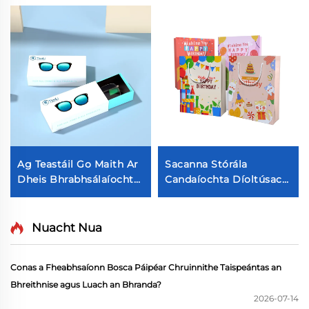
Ag Teastáil Go Maith Ar
Sacanna Stórála
Dheis Bhrabhsálaíochta
Candaíochta Díoltúsach
Uaschásach
Gifte Direacht
Athraitheach Fiontarach
Teaghlaigh Le H-
Scileoga Géaga
ainmneacha Ribín Do
Nuacht Nua
Glasaíochta Rang
Shacanna Bia Feirsteach
Phacáiste
Conas a Fheabhsaíonn Bosca Páipéar Chruinnithe Taispeántas an
Bhreithnise agus Luach an Bhranda?
2026-07-14