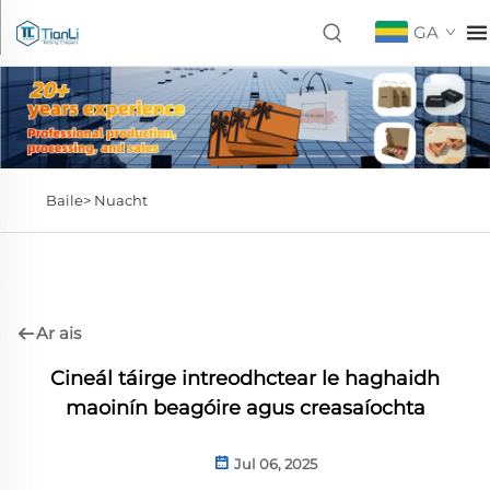
GA
Baile>
Nuacht
Ar ais
Cineál táirge intreodhctear le haghaidh
maoinín beagóire agus creasaíochta
Jul 06, 2025