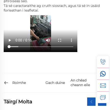
phróiseas seo.
Tá sé caractaraithe ag cruth siosrach, agus tá sé in úsáid
forleathan i leafletaí.
An chéad
Roimhe
Gach duine
cheann eile
Táirgí Molta