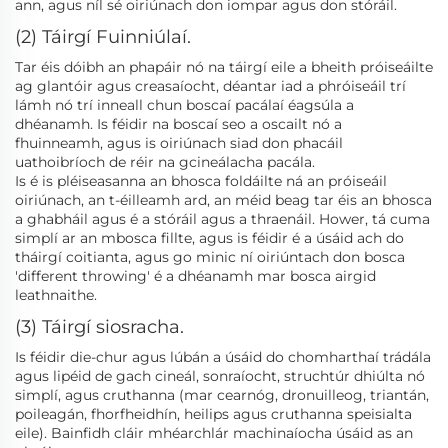
ann, agus níl sé oiriúnach don iompar agus don stóráil.
(2) Táirgí Fuinniúlaí.
Tar éis dóibh an phapáir nó na táirgí eile a bheith próiseáilte
ag glantóir agus creasaíocht, déantar iad a phróiseáil trí
lámh nó trí inneall chun boscaí pacálaí éagsúla a
dhéanamh. Is féidir na boscaí seo a oscailt nó a
fhuinneamh, agus is oiriúnach siad don phacáil
uathoibríoch de réir na gcineálacha pacála.
Is é is pléiseasanna an bhosca foldáilte ná an próiseáil
oiriúnach, an t-éilleamh ard, an méid beag tar éis an bhosca
a ghabháil agus é a stóráil agus a thraenáil. Hower, tá cuma
simplí ar an mbosca fillte, agus is féidir é a úsáid ach do
tháirgí coitianta, agus go minic ní oiriúntach don bosca
'different throwing' é a dhéanamh mar bosca airgid
leathnaithe.
(3) Táirgí siosracha.
Is féidir die-chur agus lúbán a úsáid do chomharthaí trádála
agus lipéid de gach cineál, sonraíocht, struchtúr dhiúlta nó
simplí, agus cruthanna (mar cearnóg, dronuilleog, triantán,
poileagán, fhorfheidhín, heilips agus cruthanna speisialta
eile). Bainfidh cláir mhéarchlár machinaíocha úsáid as an