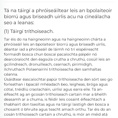
Tá na táirgí a phróiseáiltear leis an bpolaiteoir
biorrú agus briseadh uirlis acu na cineálacha
seo a leanas:
(1) Táirgí tríthoiseach.
Tar éis do na hairgneoinn agus na hairgneoinn chárta a
phróiseáil leis an bpolaiteoir biorrú agus briseadh uirlis,
déantar iad a phróiseáil de láimh nó trí eispéireacht
formaidh bosca chun boscaí pacaíochta páipéir nó
dearcóraíocht den éagsúla crutha a chruthú, cosúil leis an
gcilindreach, dronuilleach, cearnach, pirimidigh,
ilchruthach Polaenairíní tríthoiseacha den samhaltas
céanna.
Úsáidtear éascaíochtaí papúr tríthoiseacha den sórt seo go
forleathan i bpacáil mhéadach beo, leigheas, bróga agus
cótaí, tréidliú craolacháin, uirlisí agus earra eile. Tá an-
éifeacht ag an gcosán tríthoiseach cartain mar a bheith
deasamh ar a chuma, is féidir leis cosaint éifeachtach a
thabhairt don tseoltas agus na táirgí laistigh den bosca a
chosaint ó bhruite agus teacht amach orthu. Tar éis do an
cosán tríthoiseach cartain a chruthú, is mór an méid atá