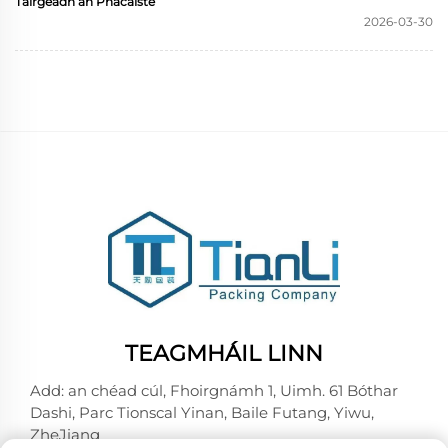
Táirgeadh an Phacáiste
2026-03-30
TEAGMHÁIL LINN
Add: an chéad cúl, Fhoirgnámh 1, Uimh. 61 Bóthar
Dashi, Parc Tionscal Yinan, Baile Futang, Yiwu,
ZheJiang