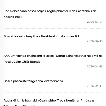
Cad a dhéanann bosca páipéir rogha phraiticiúil do riachtanais an
phacáil inniu
2026-07-01
Boscaí bia saincheaptha a fheabhsaíonn do bhrandáil
2026-04-16
An Cumhacht a bhaineann le Boscaí Donut Saincheaptha: Níos Mó ná
Pacáil, Céim Chlár Branda
2026-04-16
Bosca phacáiste táirgeanna leictreonacha
2026-04-15
Rud a léirigh le haghaidh Ceannaithe! Treoir Iomlán ar Phróiseas