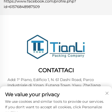
https://www.facebook.com/profile.php?
id=61576848987509
CONTATTACI
Add: 1° Piano, Edificio 1, N. 61 Dashi Road, Parco
Industriale di Yinan, Futang Town, Yiwu, ZheJiang
Tel:
+86-18257492146
We value your privacy
E-mail:
[email protected]
We use cookies and similar tools to provide our services.
If you don't want to accept all cookies, click Personalize