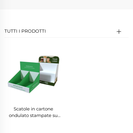
TUTTI I PRODOTTI
Scatole in cartone
ondulato stampate su
misura per bevande al
latte, scatole per