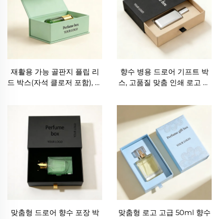
재활용 가능 골판지 플립 리
향수 병용 드로어 기프트 박
드 박스(자석 클로저 포함), 소
스, 고품질 맞춤 인쇄 로고 적
형 향수 향기 박스, 프리미엄
용 슬라이딩 종이 박스, 향수
화장품 자석 기프트 포장
향기 포장 박스, ISO9001 인
증
맞춤형 드로어 향수 포장 박
맞춤형 로고 고급 50ml 향수