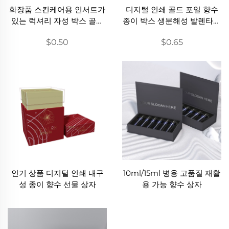
화장품 스킨케어용 인서트가
디지털 인쇄 골드 포일 향수
있는 럭셔리 자성 박스 골드
종이 박스 생분해성 발렌타인
포일 에바 라이닝 종이 포장
데이 선물 포장 맞춤형 럭셔
$0.50
$0.65
박스 맞춤형 친환경 선물용
리 지갑형/크라프트 종이 박
골판지 박스
스
인기 상품 디지털 인쇄 내구
10ml/15ml 병용 고품질 재활
성 종이 향수 선물 상자
용 가능 향수 상자