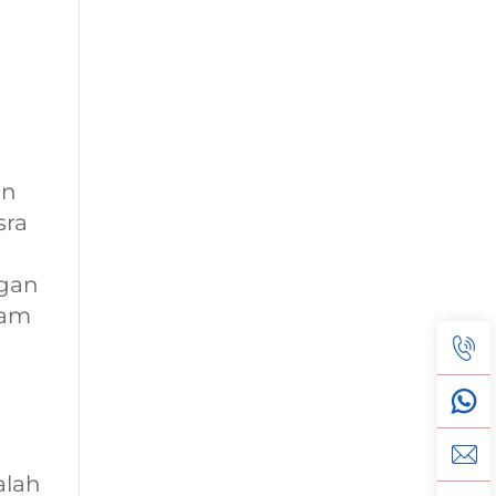
an
sra
ngan
lam
alah