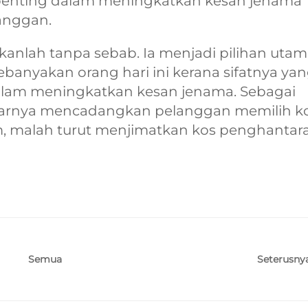
enting dalam meningkatkan kesan jenama
langgan.
ukanlah tanpa sebab. Ia menjadi pilihan uta
anyakan orang hari ini kerana sifatnya ya
dalam meningkatkan kesan jenama. Sebagai
enarnya mencadangkan pelanggan memilih k
am, malah turut menjimatkan kos penghantar
Seterusny
Semua