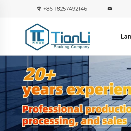
+86-18257492146
La