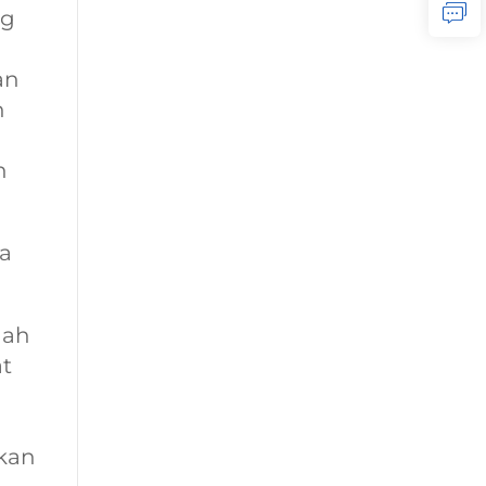
ng
an
n
n
ya
gah
t
kan