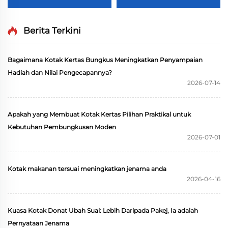
Biodegradable
Penyimpanan Gula
Corrugated Kad Keras
Coklat Kemasan Hadiah
Produk Rumah Tangga
Ulang Tahun Bahagia
Berita Terkini
Kotak Bantal Dengan
Dengan Pegangan Riba
Pegangan
Bagaimana Kotak Kertas Bungkus Meningkatkan Penyampaian
Hadiah dan Nilai Pengecapannya?
2026-07-14
Apakah yang Membuat Kotak Kertas Pilihan Praktikal untuk
Kebutuhan Pembungkusan Moden
2026-07-01
Kotak makanan tersuai meningkatkan jenama anda
2026-04-16
Kuasa Kotak Donat Ubah Suai: Lebih Daripada Pakej, Ia adalah
Pernyataan Jenama