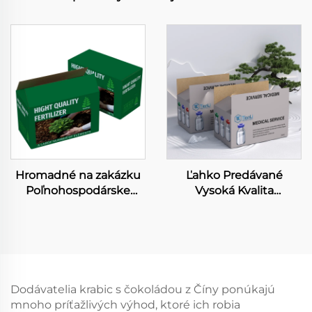
prepravný box nádobíky
krabicu z rýžovej
nože vidličky lžičky talár
krajčárky Odímať
súbor balicí box
obedovú stravu Krabicu
z kraft papiera Rýchla
strava Obal pre sendvič
Hromadné na zakázku
Ľahko Predávané
Poľnohospodárske
Vysoká Kvalita
veľké formátové
Lekárskych Dodávok
papierové krabice Tlač
Papierová Krabica
soyovou farbou
Viacnásobné Infúzne
Obalovacia krabička pre
Fiolkové Balenie
hnojivo Korostená
poľnohospodárska
Dodávatelia krabic s čokoládou z Číny ponúkajú
papierová krabička
mnoho príťažlivých výhod, ktoré ich robia