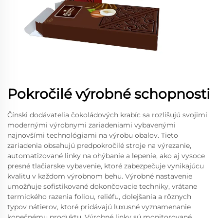
Pokročilé výrobné schopnosti
Čínski dodávatelia čokoládových krabíc sa rozlišujú svojimi
modernými výrobnymi zariadeniami vybavenými
najnovšími technológiami na výrobu obalov. Tieto
zariadenia obsahujú predpokročilé stroje na výrezanie,
automatizované linky na ohýbanie a lepenie, ako aj vysoce
presné tlačiarske vybavenie, ktoré zabezpečuje vynikajúcu
kvalitu v každom výrobnom behu. Výrobné nastavenie
umožňuje sofistikované dokončovacie techniky, vrátane
termického razenia foliou, reliéfu, dolejšania a rôznych
typov nátierov, ktoré pridávajú luxusné vyznamenanie
konečnému produktu. Výrobné linky sú monitorované