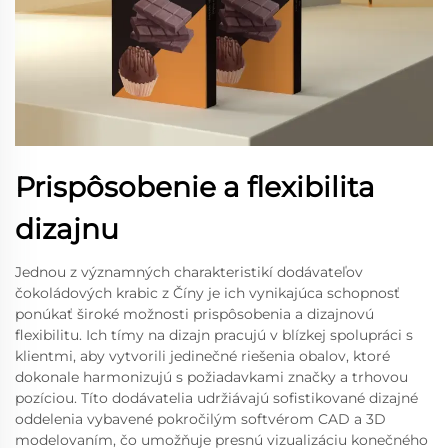
Prispôsobenie a flexibilita
dizajnu
Jednou z významných charakteristikí dodávateľov
čokoládových krabic z Číny je ich vynikajúca schopnosť
ponúkať široké možnosti prispôsobenia a dizajnovú
flexibilitu. Ich tímy na dizajn pracujú v blízkej spolupráci s
klientmi, aby vytvorili jedinečné riešenia obalov, ktoré
dokonale harmonizujú s požiadavkami značky a trhovou
pozíciou. Títo dodávatelia udržiávajú sofistikované dizajné
oddelenia vybavené pokročilým softvérom CAD a 3D
modelovaním, čo umožňuje presnú vizualizáciu konečného