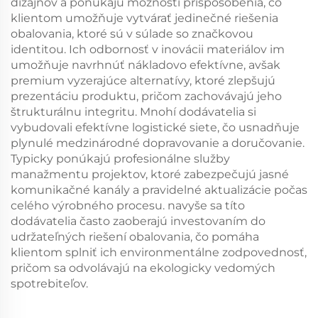
dizajnov a ponúkajú možnosti prispôsobenia, čo
klientom umožňuje vytvárať jedinečné riešenia
obalovania, ktoré sú v súlade so značkovou
identitou. Ich odbornosť v inovácii materiálov im
umožňuje navrhnúť nákladovo efektívne, avšak
premium vyzerajúce alternatívy, ktoré zlepšujú
prezentáciu produktu, pričom zachovávajú jeho
štrukturálnu integritu. Mnohí dodávatelia si
vybudovali efektívne logistické siete, čo usnadňuje
plynulé medzinárodné dopravovanie a doručovanie.
Typicky ponúkajú profesionálne služby
manažmentu projektov, ktoré zabezpečujú jasné
komunikačné kanály a pravidelné aktualizácie počas
celého výrobného procesu. navyše sa títo
dodávatelia často zaoberajú investovaním do
udržateľných riešení obalovania, čo pomáha
klientom splniť ich environmentálne zodpovednosť,
pričom sa odvolávajú na ekologicky vedomých
spotrebiteľov.