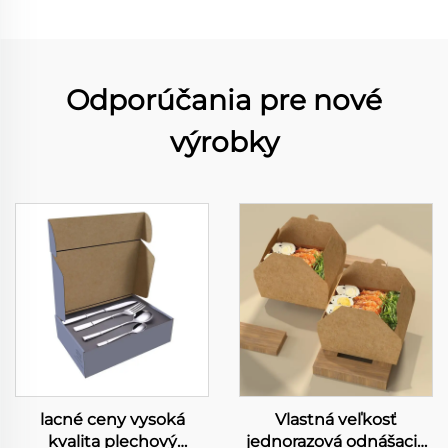
Odporúčania pre nové
výrobky
lacné ceny vysoká
Vlastná veľkosť
kvalita plechový
jednorazová odnášacie