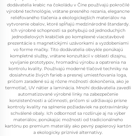
dodávatelia krabic na čokoládu v Číne používajú pokročilé
výrobné technológie, vrátane presného rezania, elegancne
reliéfovaného tlačenia a ekologickejších materiálov na
vytvorenie obalov, ktoré spĺňajú medzinárodné štandardy.
Ich výrobné schopnosti sa pohybujú od jednoduchých
jednodielových krabičiek po komplexné viacstavbové
prezentácie s magnetickými uzávorkami a vyzdobeniami
vo forme mačky. Títo dodávatelia obvykle ponúkajú
kompletné služby, vrátane konzultácií v oblasti dizajnu,
vyvíjanie prototypov, hromadnú výrobu a opatrenia na
kontrolu kvality. Používajú moderné tlačové techniky na
dosiahnutie živých farieb a presnej umiestňovania loga,
pričom zaradené sú aj rôzne možnosti dokončenia, ako je
termotlač, UV nátier a laminácia. Mnohí dodávatelia zavedli
automatizované výrobné linky na zabezpečenie
konzistenčnosti a účinnosti, pričom si udržiavajú prísne
kontroly kvality na splnenie požiadaviek na potravinársky
schválené obaly. Ich odbornosť sa rozširuje aj na výber
materiálov, ponúkajúc možnosti od tradicionálneho
kartónu po premium materiály ako pevný papierový kartón
a ekologicky príznivé alternatívy.