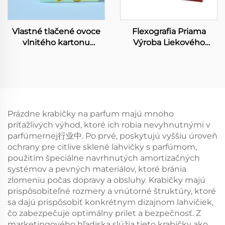
Vlastné tlačené ovoce
Flexografia Priama
vlnitého kartonu
Výroba Liekového
krabica na kiwi
Papierového Balenia
citronové limetkové
Recyklovateľné
papierová krabica
Zdravotnícke Produkty
mango banán ovoce
Tabletová Doska
zeleniny balenie
Vitaminová Kapzula
dopravná krabica
Liekové Balenie
Prázdne krabičky na parfum majú mnoho
príťažlivých výhod, ktoré ich robia nevyhnutnými v
parfúmernej行业中. Po prvé, poskytujú vyššiu úroveň
ochrany pre citlive sklené lahvičky s parfúmom,
použitím špeciálne navrhnutých amortizačných
systémov a pevných materiálov, ktoré bránia
zlomeniu počas dopravy a obsluhy. Krabičky majú
prispôsobiteľné rozmery a vnútorné štruktúry, ktoré
sa dajú prispôsobiť konkrétnym dizajnom lahvičiek,
čo zabezpečuje optimálny prilet a bezpečnosť. Z
marketingového hľadiska slúžia tieto krabičky ako