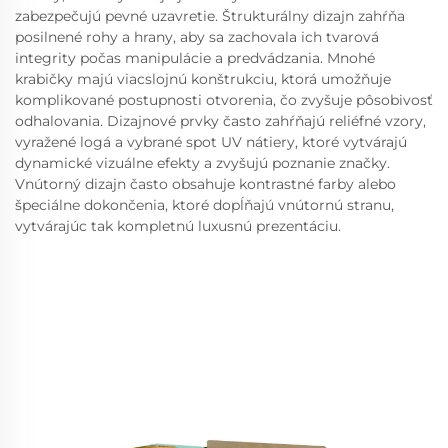
zabezpečujú pevné uzavretie. Štrukturálny dizajn zahŕňa
posilnené rohy a hrany, aby sa zachovala ich tvarová
integrity počas manipulácie a predvádzania. Mnohé
krabičky majú viacslojnú konštrukciu, ktorá umožňuje
komplikované postupnosti otvorenia, čo zvyšuje pôsobivosť
odhalovania. Dizajnové prvky často zahŕňajú reliéfné vzory,
vyražené logá a vybrané spot UV nátiery, ktoré vytvárajú
dynamické vizuálne efekty a zvyšujú poznanie značky.
Vnútorný dizajn často obsahuje kontrastné farby alebo
špeciálne dokončenia, ktoré dopĺňajú vnútornú stranu,
vytvárajúc tak kompletnú luxusnú prezentáciu.