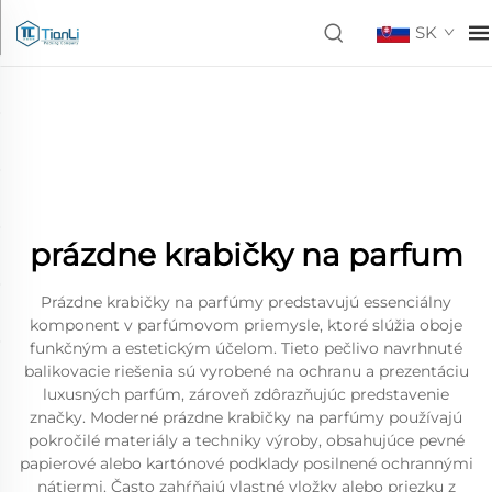
SK
prázdne krabičky na parfum
Prázdne krabičky na parfúmy predstavujú essenciálny
komponent v parfúmovom priemysle, ktoré slúžia oboje
funkčným a estetickým účelom. Tieto pečlivo navrhnuté
balikovacie riešenia sú vyrobené na ochranu a prezentáciu
luxusných parfúm, zároveň zdôrazňujúc predstavenie
značky. Moderné prázdne krabičky na parfúmy používajú
pokročilé materiály a techniky výroby, obsahujúce pevné
papierové alebo kartónové podklady posilnené ochrannými
nátiermi. Často zahŕňajú vlastné vložky alebo priezku z