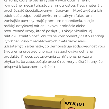
kartonu, ktorý je pevne vybraný kvôli optimálnemu
rovnováhe medzi tuhosťou a hmotnosťou. Tieto materiály
prechádzajú špecializovanými úpravami, ktoré zvyšujú ich
odolnosť a odpor voči environmentálnym faktorom.
Vonkajšie povrchy majú premium dokončenia, ako je
mäkký dotykovej nátier, kovová laminácia alebo
texturované vzory, ktoré poskytujú oboje vizuálnu aj
taktickú atraktívnosť. Vnútorné komponenty často zahŕňajú
výrobné vložky z recyklovaných materiálov alebo
udržateľných alternatív, čo demonštruje zodpovednosť voči
životnému prostrediu, pričom sa zachováva ochrana
produktu. Proces zostavovania zahŕňa presné reže a
ohýbanie, čo zabezpečuje presné rozmery a čisté hrany, čo
prispevá k luxusnému vzhľadu.