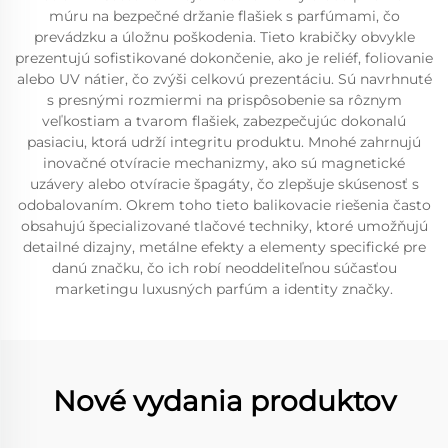
múru na bezpečné držanie flašiek s parfúmami, čo
prevádzku a úložnu poškodenia. Tieto krabičky obvykle
prezentujú sofistikované dokončenie, ako je reliéf, foliovanie
alebo UV nátier, čo zvýši celkovú prezentáciu. Sú navrhnuté
s presnými rozmiermi na prispôsobenie sa rôznym
veľkostiam a tvarom flašiek, zabezpečujúc dokonalú
pasiaciu, ktorá udrží integritu produktu. Mnohé zahrnujú
inovačné otvíracie mechanizmy, ako sú magnetické
uzávery alebo otvíracie špagáty, čo zlepšuje skúsenosť s
odobalovaním. Okrem toho tieto balikovacie riešenia často
obsahujú špecializované tlačové techniky, ktoré umožňujú
detailné dizajny, metálne efekty a elementy specifické pre
danú značku, čo ich robí neoddeliteľnou súčasťou
marketingu luxusných parfúm a identity značky.
Nové vydania produktov