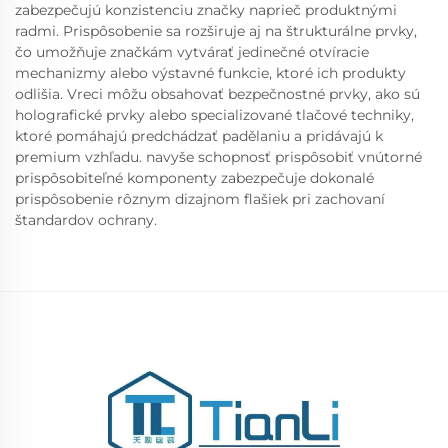
zabezpečujú konzistenciu značky naprieč produktnými
radmi. Prispôsobenie sa rozširuje aj na štrukturálne prvky,
čo umožňuje značkám vytvárať jedinečné otvíracie
mechanizmy alebo výstavné funkcie, ktoré ich produkty
odlišia. Vreci môžu obsahovať bezpečnostné prvky, ako sú
holografické prvky alebo specializované tlačové techniky,
ktoré pomáhajú predchádzať padělaniu a pridávajú k
premium vzhľadu. navyše schopnosť prispôsobiť vnútorné
prispôsobiteľné komponenty zabezpečuje dokonalé
prispôsobenie rôznym dizajnom flašiek pri zachovaní
štandardov ochrany.