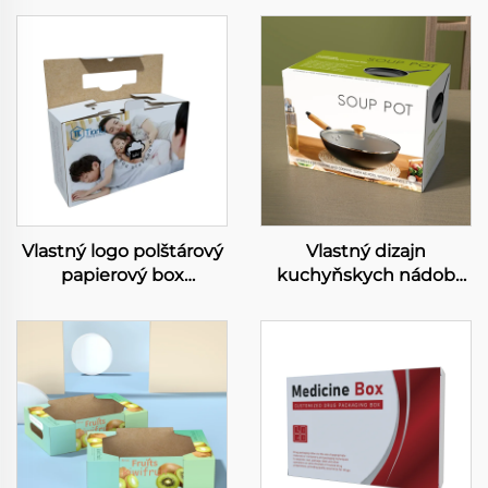
Vlastný logo polštárový
Vlastný dizajn
papierový box
kuchyňskych nádob
biodegradabilný
korózované krabice
plechový kartón
sada kuchyňského
domáce produkty box
vybavenia papierové
polštárový box s
krabice krabic na
držaním
balenie nádob s
rukadlami