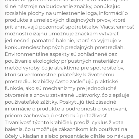
silné nástroje na budovanie značky, ponúkajúc
rozsiahle plochy na umiestnenie loga, informácií o
produkte a umeleckých dizajnových prvov, ktoré
pritiahnuvajú pozornosť spotrebiteľov. Viacstrannosť
možností dizajnu umožňuje značkám vytvárať
jedinečné, pamätné balenie, ktoré sa vyjmuje v
konkurencieschopných predajných prostrediah.
Environmentálne aspekty sú zohľadnené cez
používanie ekologicky prípustných materiálov a
metód výroby, čo je atraktívne pre spotrebiteľov,
ktorí sú vedomostne priateľsky k životnému
prostrediu. Krabičky často začleňujú praktické
funkcie, ako sú mechanizmy pre jednoduché
otvorenie a znovu zatvárané uzátvorky, čo zlepšuje
používateľské zážitky. Poskytujú tiež zásadné
informácie o produkte a podrobnosti o overovaní,
pričom zachovávajú estetickú príťažlivosť.
Trvanlivosť týchto krabičiek predĺži cyklus života
balenia, čo umožňuje zákazníkom ich používať na
účely ukladania alebo prezentácie dlhšie po nákupe.