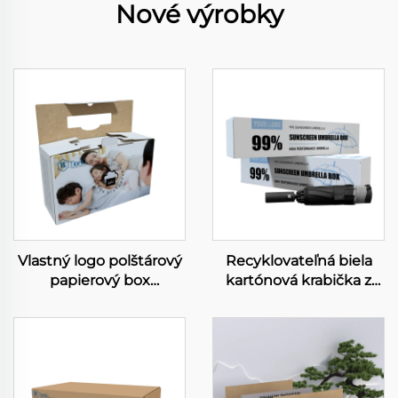
Nové výrobky
Vlastný logo polštárový
Recyklovateľná biela
papierový box
kartónová krabička z
biodegradabilný
papiera na dežobranky
plechový kartón
Vlastné digitálne
domáce produkty box
tlačenie krabic pre
polštárový box s
dežobrany S vysokou
držaním
kvalitou