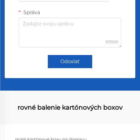
Správa
0/1000
Odoslať
rovné balenie kartónových boxov
malé kartónové boxy na dopravu