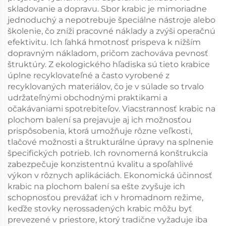
skladovanie a dopravu. Sbor krabic je mimoriadne
jednoduchý a nepotrebuje špeciálne nástroje alebo
školenie, čo zníži pracovné náklady a zvýši operačnú
efektivitu. Ich ľahká hmotnosť prispeva k nižším
dopravným nákladom, pričom zachováva pevnosť
štruktúry. Z ekologického hľadiska sú tieto krabice
úplne recyklovateľné a často vyrobené z
recyklovaných materiálov, čo je v súlade so trvalo
udržateľnými obchodnými praktikami a
očakávaniami spotrebiteľov. Viacstrannosť krabic na
plochom balení sa prejavuje aj ich možnosťou
prispôsobenia, ktorá umožňuje rôzne veľkosti,
tlačové možnosti a štrukturálne úpravy na splnenie
špecifických potrieb. Ich rovnomerná konštrukcia
zabezpečuje konzistentnú kvalitu a spoľahlivé
výkon v rôznych aplikáciách. Ekonomická účinnosť
krabic na plochom balení sa ešte zvyšuje ich
schopnosťou prevážať ich v hromadnom režime,
keďže stovky nerossadených krabic môžu byť
prevezené v priestore, ktorý tradične vyžaduje iba