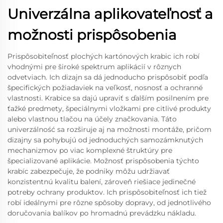
Univerzálna aplikovateľnosť a
možnosti prispôsobenia
Prispôsobiteľnosť plochých kartónových krabic ich robí
vhodnými pre široké spektrum aplikácií v rôznych
odvetviach. Ich dizajn sa dá jednoducho prispôsobiť podľa
špecifických požiadaviek na veľkosť, nosnosť a ochranné
vlastnosti. Krabice sa dajú upraviť s ďalším posilnením pre
ťažké predmety, špeciálnymi vložkami pre citlivé produkty
alebo vlastnou tlačou na účely značkovania. Táto
univerzálność sa rozširuje aj na možnosti montáže, pričom
dizajny sa pohybujú od jednoduchých samozámknutých
mechanizmov po viac komplexné štruktúry pre
špecializované aplikácie. Možnosť prispôsobenia týchto
krabíc zabezpečuje, že podniky môžu udržiavať
konzistentnú kvalitu balení, zároveň riešiace jedinečné
potreby ochrany produktov. Ich prispôsobiteľnosť ich tiež
robí ideálnymi pre rôzne spôsoby dopravy, od jednotlivého
doručovania balíkov po hromadnú prevádzku nákladu.