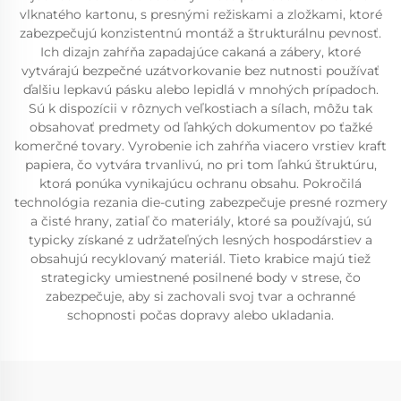
vlknatého kartonu, s presnými režiskami a zložkami, ktoré
zabezpečujú konzistentnú montáž a štrukturálnu pevnosť.
Ich dizajn zahŕňa zapadajúce cakaná a zábery, ktoré
vytvárajú bezpečné uzátvorkovanie bez nutnosti používať
ďalšiu lepkavú pásku alebo lepidlá v mnohých prípadoch.
Sú k dispozícii v rôznych veľkostiach a sílach, môžu tak
obsahovať predmety od ľahkých dokumentov po ťažké
komerčné tovary. Vyrobenie ich zahŕňa viacero vrstiev kraft
papiera, čo vytvára trvanlivú, no pri tom ľahkú štruktúru,
ktorá ponúka vynikajúcu ochranu obsahu. Pokročilá
technológia rezania die-cuting zabezpečuje presné rozmery
a čisté hrany, zatiaľ čo materiály, ktoré sa používajú, sú
typicky získané z udržateľných lesných hospodárstiev a
obsahujú recyklovaný materiál. Tieto krabice majú tiež
strategicky umiestnené posilnené body v strese, čo
zabezpečuje, aby si zachovali svoj tvar a ochranné
schopnosti počas dopravy alebo ukladania.