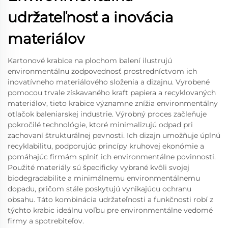
udržateľnosť a inovácia
materiálov
Kartonové krabice na plochom balení ilustrujú
environmentálnu zodpovednosť prostredníctvom ich
inovatívneho materiálového složenia a dizajnu. Vyrobené
pomocou trvale získavaného kraft papiera a recyklovaných
materiálov, tieto krabice významne znížia environmentálny
otlačok baleniarskej industrie. Výrobný proces začleňuje
pokročilé technológie, ktoré minimalizujú odpad pri
zachovaní štrukturálnej pevnosti. Ich dizajn umožňuje úplnú
recyklabilitu, podporujúc princípy kruhovej ekonómie a
pomáhajúc firmám splniť ich environmentálne povinnosti.
Použité materiály sú špecificky vybrané kvôli svojej
biodegradabilite a minimálnemu environmentálnemu
dopadu, pričom stále poskytujú vynikajúcu ochranu
obsahu. Táto kombinácia udržateľnosti a funkčnosti robí z
týchto krabic ideálnu voľbu pre environmentálne vedomé
firmy a spotrebiteľov.