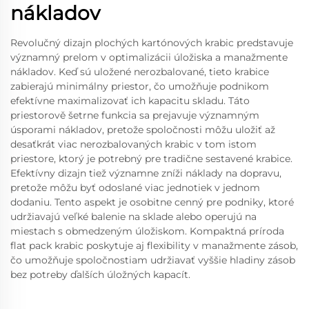
nákladov
Revolučný dizajn plochých kartónových krabic predstavuje
významný prelom v optimalizácii úložiska a manažmente
nákladov. Keď sú uložené nerozbalované, tieto krabice
zabierajú minimálny priestor, čo umožňuje podnikom
efektívne maximalizovať ich kapacitu skladu. Táto
priestorově šetrne funkcia sa prejavuje významným
úsporami nákladov, pretože spoločnosti môžu uložiť až
desaťkrát viac nerozbalovaných krabic v tom istom
priestore, ktorý je potrebný pre tradične sestavené krabice.
Efektívny dizajn tiež významne zníži náklady na dopravu,
pretože môžu byť odoslané viac jednotiek v jednom
dodaniu. Tento aspekt je osobitne cenný pre podniky, ktoré
udržiavajú veľké balenie na sklade alebo operujú na
miestach s obmedzeným úložiskom. Kompaktná príroda
flat pack krabic poskytuje aj flexibility v manažmente zásob,
čo umožňuje spoločnostiam udržiavať vyššie hladiny zásob
bez potreby ďalších úložných kapacít.