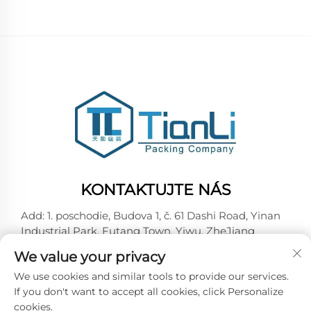
KONTAKTUJTE NÁS
Add: 1. poschodie, Budova 1, č. 61 Dashi Road, Yinan
Industrial Park, Futang Town, Yiwu, ZheJiang
Tel.:
+86-15727967357
We value your privacy
E-Mail:
[email protected]
We use cookies and similar tools to provide our services.
If you don't want to accept all cookies, click Personalize
cookies.