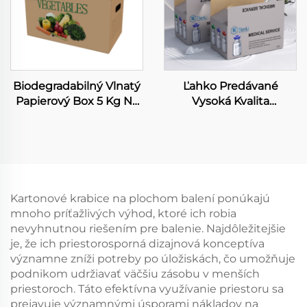
Biodegradabilný Vlnatý
Ľahko Predávané
Papierový Box 5 Kg Na
Vysoká Kvalita
Ovoce Farmárske Freš
Lekárskych Dodávok
Produkovanie Zeleniny
Papierová Krabica
Krabic High Quality
Viacnásobné Infúzne
Papierové Boxy Na
Fiolkové Balenie
Zeleninu
Kartonové krabice na plochom balení ponúkajú
mnoho príťažlivých výhod, ktoré ich robia
nevyhnutnou riešením pre balenie. Najdôležitejšie
je, že ich priestorosporná dizajnová konceptíva
významne zníži potreby po úložiskách, čo umožňuje
podnikom udržiavať väčšiu zásobu v menších
priestoroch. Táto efektívna využívanie priestoru sa
prejavuje významnými úsporami nákladov na