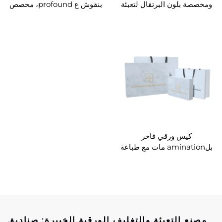
 بلون البرتقال لتعبئة
بنقوش ع profound، مخصص
ابس والأحذية والملابس
لتغليف الملابس والأحذية
لخارجية مع مقابض
والفساتين الرسمية
كيس ورقي فاخر
بلamination مات مع طباعة
 ذهبي مخصص لملابس
 كيس ورقي تغليف هدايا
مع مقابض
ع التعبئة والتغليف الورقية الخبيرة: صناديق