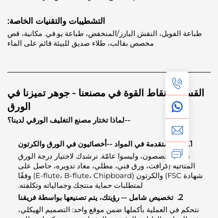
التشطيبات والتقنيات الخاصة:
ة الفويل، النقش البارز/المنخفض، طباعة يو.في. مكانية، قص
مخصص بقالب، طلاء صديق للبيئة قائم على الماء
القسم 2: نقاط القوة في مصنعنا - جوهر تميزنا في
الورق
--لماذا تختار مصنع التغليف الورقي لدينا؟
خبرة متقدمة في المواد
-
-أخصائيون في الورق والكرتون
نحن متخصصون، وليسوا عامّة. نرشدك لاختيار درجة الورق
مثالية (كرافت، ورق فني، مطلي، معاد تدويره، حاصل على
شهادة FSC) والكرتون (E-flute، B-flute، Chipboard) وفقًا
لمتطلبات حماية منتجك وجمالياته وتكلفته.
2.
تخصيص شامل -- رؤيتك، يتم تصنيعها بواسطة فريقنا
كم في العملية بأكملها ضمن موقع واحد: التصميم الهيكلي،