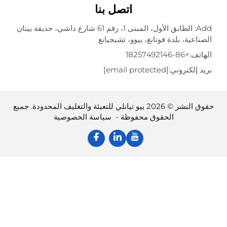
اتصل بنا
Add: الطابق الأول، المبنى 1، رقم 61 شارع داشي، حديقة يينان
عية، بلدة فوتانغ، ييوو، تشيجيانغ
تف:
+86-18257492146
إلكتروني:
[email protected]
حقوق النشر © 2026 ييو تيانلي للتعبئة والتغليف المحدودة. جميع
الحقوق محفوظة -
سياسة الخصوصية