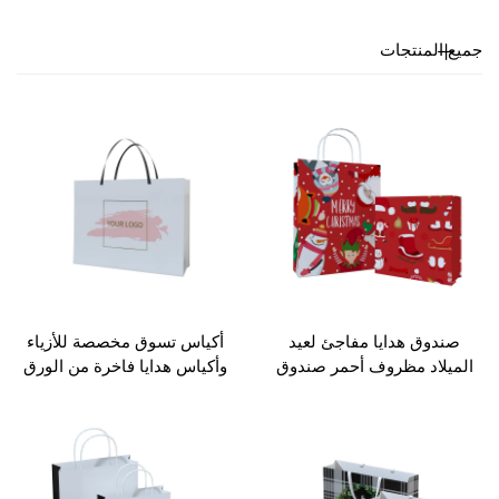
لمنتجات
وق هدايا مفاجئ لعيد
أكياس تسوق مخصصة للأزياء
اد مظروف أحمر صندوق
وأكياس هدايا فاخرة من الورق
 مُنْبِض رومانسي عطر
الفني مع يد حمل
حقيبة ورقية علب هدايا
لميلاد من المصنع مصنّع
دايا عيد الميلاد مورد
هدايا عيد الميلاد علب