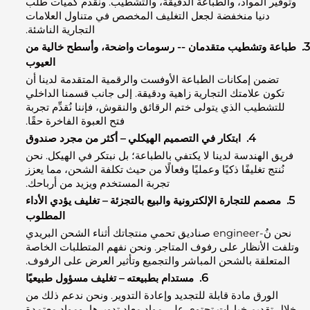
 المواد، والطباعة الدقيقة، والتشطيب. ونقدم كميات طلب
دنيا منخفضة لجعل التغليف المخصص في متناول العلامات
التجارية الناشئة.
 وتشطيب متقدمان -- رسومات واضحة، وأسطح خالية من
العيوب
من إمكانات الطباعة الأوفست والرقمية المتقدمة لدينا أن
ن علامتك التجارية زاهية ودقيقة. إلى جانب قسمنا الداخلي
طيب الذي يتولى ختم الرقائق والنقوش، فإننا نُقدِّم تجربة
فتح العبوة الفاخرة حقًا.
4.
ابتكار في التصميم الهيكلي – أكثر من مجرد صندوق
الهندسة لدينا لا يكتفي بالطباعة؛ بل نبتكر في الهيكل. نحن
ج تغليفًا ذكيًا وعمليًا وفعالًا من حيث تكلفة الشحن، مما يعزز
تجربة المستخدم ويزيد من أرباحك.
م للتجارة الإلكترونية والبيع بالتجزئة – تغليف يؤدي الأداء
المطلوب
نحن نُ-engineer صناديق تحمي منتجاتك أثناء الشحن البريدي
الأنظار على رفوف المتاجر. ونحن نفهم المتطلبات الخاصة
علقة بالشحن المباشر والتجميع وتأثير العرض على الرفوف.
6.
مستدام بطبيعته – تغليف مسؤول طبيعيًا
ورق مادة قابلة للتجديد وإعادة التدوير. ونحن ندعم ذلك من
قديم خيارات تحتوي على مواد معاد تدويرها، ومواد معتمدة