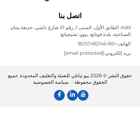
اتصل بنا
Add: الطابق الأول، المبنى 1، رقم 61 شارع داشي، حديقة يينان
عية، بلدة فوتانغ، ييوو، تشيجيانغ
تف:
+86-18257492146
إلكتروني:
[email protected]
حقوق النشر © 2026 ييو تيانلي للتعبئة والتغليف المحدودة. جميع
الحقوق محفوظة -
سياسة الخصوصية