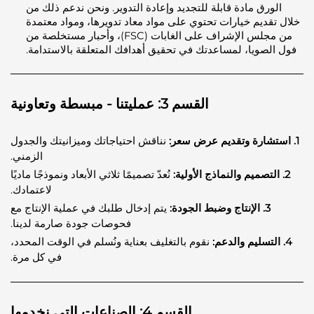
ورق مادة قابلة للتجديد وإعادة التدوير. ونحن ندعم ذلك من
قديم خيارات تحتوي على مواد معاد تدويرها، ومواد معتمدة
من مجلس الإشراف على الغابات (FSC)، وأحبار مستخلصة من
لصويا، لمساعدتك في تحقيق أهدافك المتعلقة بالاستدامة.
القسم 3: عمليتنا - مبسطة وتعاونية
نناقش احتياجاتك وميزانيتك والجدول
الزمني.
نُعدّ تصميمًا ثلاثي الأبعاد ونموذجًا ماديًا
لاعتمادك.
3. الإنتاج وضبط الجودة:
يتم إدخال طلبك في عملية الإنتاج مع
فحوصات جودة صارمة لدينا.
نقوم بالتغليف بعناية ونُسلم في الوقت المحدد،
في كل مرة.
القسم 4: الصناعات التي نخدمها