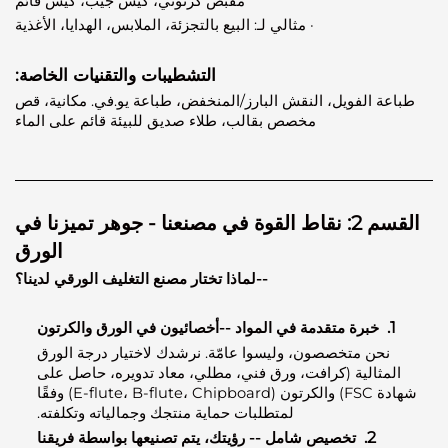
مقبض كرتوني، كيس جيب، كيس قائم
· مثالي لـ: البيع بالتجزئة، الملابس، الهدايا، الأغذية
التشطيبات والتقنيات الخاصة:
ة الفويل، النقش البارز/المنخفض، طباعة يو.في. مكانية، قص
مخصص بقالب، طلاء صديق للبيئة قائم على الماء
القسم 2: نقاط القوة في مصنعنا - جوهر تميزنا في
الورق
--لماذا تختار مصنع التغليف الورقي لدينا؟
خبرة متقدمة في المواد
-
-أخصائيون في الورق والكرتون
نحن متخصصون، وليسوا عامّة. نرشدك لاختيار درجة الورق
مثالية (كرافت، ورق فني، مطلي، معاد تدويره، حاصل على
شهادة FSC) والكرتون (E-flute، B-flute، Chipboard) وفقًا
لمتطلبات حماية منتجك وجمالياته وتكلفته.
2.
تخصيص شامل -- رؤيتك، يتم تصنيعها بواسطة فريقنا