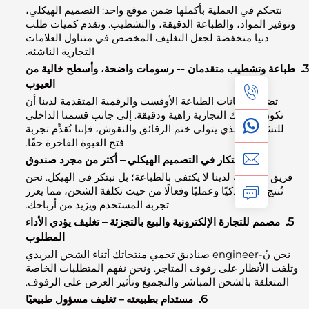
كم في العملية بأكملها ضمن موقع واحد: التصميم الهيكلي،
 المواد، والطباعة الدقيقة، والتشطيب. ونقدم كميات طلب
دنيا منخفضة لجعل التغليف المخصص في متناول العلامات
التجارية الناشئة.
 وتشطيب متقدمان -- رسومات واضحة، وأسطح خالية من
العيوب
من إمكانات الطباعة الأوفست والرقمية المتقدمة لدينا أن
ن علامتك التجارية زاهية ودقيقة. إلى جانب قسمنا الداخلي
طيب الذي يتولى ختم الرقائق والنقوش، فإننا نُقدِّم تجربة
فتح العبوة الفاخرة حقًا.
4.
ابتكار في التصميم الهيكلي – أكثر من مجرد صندوق
الهندسة لدينا لا يكتفي بالطباعة؛ بل نبتكر في الهيكل. نحن
ج تغليفًا ذكيًا وعمليًا وفعالًا من حيث تكلفة الشحن، مما يعزز
تجربة المستخدم ويزيد من أرباحك.
م للتجارة الإلكترونية والبيع بالتجزئة – تغليف يؤدي الأداء
المطلوب
نحن نُ-engineer صناديق تحمي منتجاتك أثناء الشحن البريدي
الأنظار على رفوف المتاجر. ونحن نفهم المتطلبات الخاصة
علقة بالشحن المباشر والتجميع وتأثير العرض على الرفوف.
6.
مستدام بطبيعته – تغليف مسؤول طبيعيًا