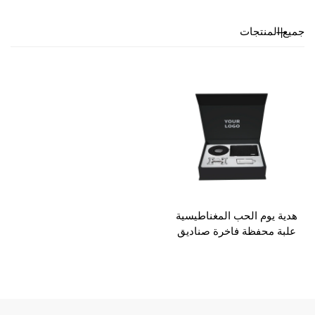
لمنتجات
يوم الحب المغناطيسية
 محفظة فاخرة صناديق
غليف صندوق حزام رجالى
مع إدراج