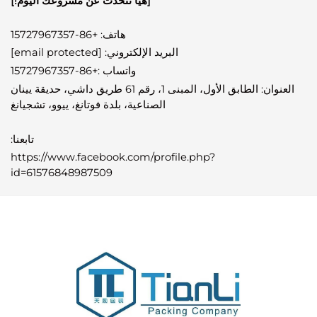
[هيا نتحدث عن مشروعك اليوم!]
هاتف: +86-15727967357
البريد الإلكتروني:
[email protected]
واتساب
:
+86-15727967357
العنوان: الطابق الأول، المبنى 1، رقم 61 طريق داشي، حديقة يينان
الصناعية، بلدة فوتانغ، ييوو، تشجيانغ
تابعنا:
https://www.facebook.com/profile.php?
id=61576848987509