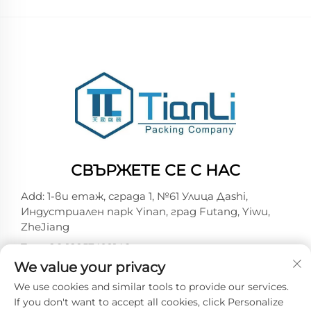
СВЪРЖЕТЕ СЕ С НАС
Add: 1-ви етаж, сграда 1, №61 Улица Дashi,
Индустриален парк Yinan, град Futang, Yiwu,
ZheJiang
Тел.:
+86-18257492146
We value your privacy
Имейл:
[email protected]
We use cookies and similar tools to provide our services.
If you don't want to accept all cookies, click Personalize