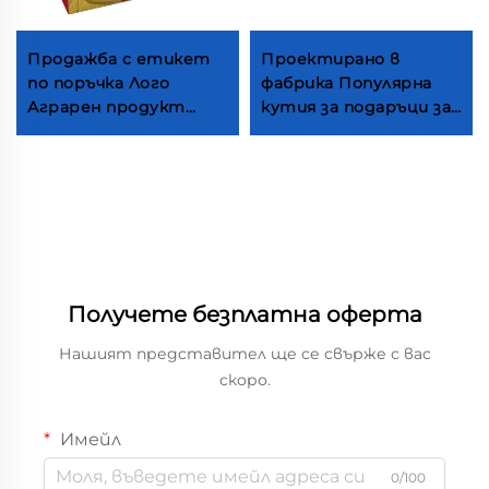
Продажба с етикет
Проектирано в
по поръчка Лого
фабрика Популярна
Аграрен продукт
кутия за подаръци за
Упаковки от хартия
жуваеми резинки За
Бокс за Мука
продажба в магазин
Алмандова прах Честа
Рознична кутия за
вместимост
жуваеми резинки
Хартиени кутии
Персонализирана
повтаряема кутия за
закуски
Получете безплатна оферта
Нашият представител ще се свърже с вас
скоро.
Имейл
0/100