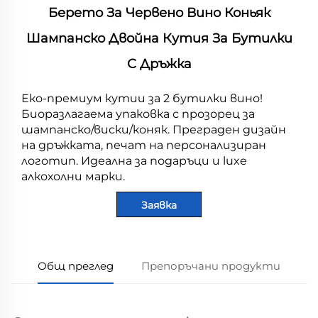
Берето За Червено Вино Коньяк
Шампанско Двойна Кутия За Бутилки
С Дръжка
Еко-премиум кутии за 2 бутилки вино!
Биоразлагаема упаковка с прозорец за
шампанско/виски/коняк. Преграден дизайн
на дръжката, печат на персонализиран
логотип. Идеална за подаръци и luxe
алкохолни марки.
Заявка
Общ преглед
Препоръчани продукти