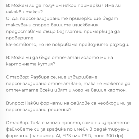
В: Можем ли да получим някои примерки? Има ли 
някакви такси? 
О: Да, персонализираните примерки ще бъдат 
таксувани според вашите изисквания, 
предоставяме също безплатни примерки за да 
проверите 
качеството, но не покриваме превозните разходи. 
В: Може ли да бъде отпечатан логото ми на 
картонната кутия? 
Отговор: Разбира се, ние извършваме 
персонализирано отпечатване, така че можете да 
отпечатате всеки цвят и лого на вашия картон. 
Въпрос: Какви формати на файлове са необходими за 
персонализирани решения? 
Отговор: Това е много просто, само ни изпратете 
файловете си за графика по имейл в редактируеми 
формати (например AI, EPS или PSD, поне 300 dpi). 