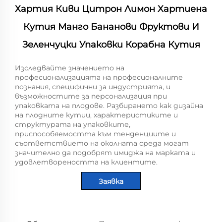
Хартия Киви Цитрон Лимон Хартиена
Кутия Манго Бананови Фруктови И
Зеленчуцки Упаковки Корабна Кутия
Изследвайте значението на
професионализацията на професионалните
познания, специфични за индустрията, и
възможностите за персонализация при
упаковката на плодове. Разбирането как дизайна
на плодните кутии, характеристиките и
структурата на упаковките,
приспособяемостта към тенденциите и
съответствието на околната среда могат
значително да подобрят имиджа на марката и
удовлетвореността на клиентите.
Заявка