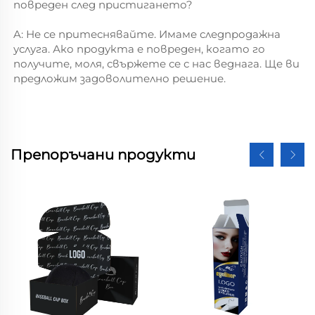
повреден след пристигането? 
A: Не се притеснявайте. Имаме следпродажна 
услуга. Ако продукта е повреден, когато го 
получите, моля, свържете се с нас веднага. Ще ви 
предложим задоволително решение. 
Препоръчани продукти