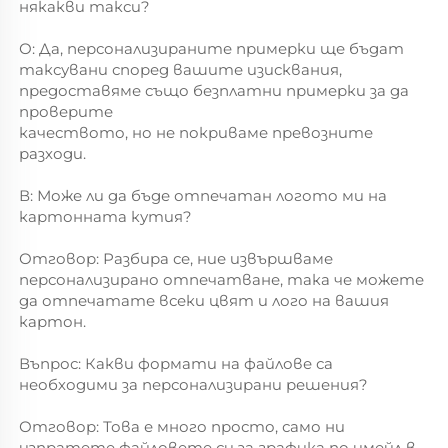
някакви такси? 
О: Да, персонализираните примерки ще бъдат 
таксувани според вашите изисквания, 
предоставяме също безплатни примерки за да 
проверите 
качеството, но не покриваме превозните 
разходи. 
В: Може ли да бъде отпечатан логото ми на 
картонната кутия? 
Отговор: Разбира се, ние извършваме 
персонализирано отпечатване, така че можете 
да отпечатате всеки цвят и лого на вашия 
картон. 
Въпрос: Какви формати на файлове са 
необходими за персонализирани решения? 
Отговор: Това е много просто, само ни 
изпратете файловете си за графика по имейл в 