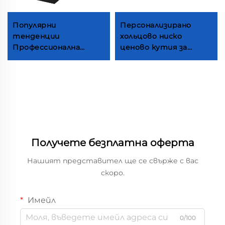
Популярни
Персонализирано
тенденции
хольцово ниско
Профессионална
ценово кутия за
печатница Фабрика
козметика с цифров
Биоразлагаеми
печат, пълноцветна
хартиени кутии
персонализирана
Шапки Бейзболки
кутия за гримови
Модни аксесоари
принадлежности
Упаковки в кутии
Получете безплатна оферта
Нашият представител ще се свърже с вас
скоро.
Имейл
0/100