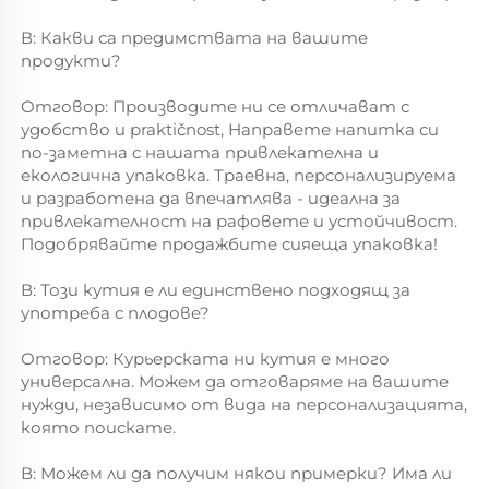
В: Какви са предимствата на вашите 
продукти? 
Отговор: Производите ни се отличават с 
удобство и praktičnost, Направете напитка си 
по-заметна с нашата привлекателна и 
екологична упаковка. Траевна, персонализируема 
и разработена да впечатлява - идеална за 
привлекателност на рафовете и устойчивост. 
Подобрявайте продажбите сияеща упаковка! 
В: Този кутия е ли единствено подходящ за 
употреба с плодове? 
Отговор: Курьерската ни кутия е много 
универсална. Можем да отговаряме на вашите 
нужди, независимо от вида на персонализацията, 
която поискате. 
В: Можем ли да получим някои примерки? Има ли 