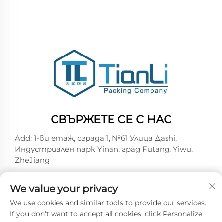
СВЪРЖЕТЕ СЕ С НАС
Add: 1-ви етаж, сграда 1, №61 Улица Дashi,
Индустриален парк Yinan, град Futang, Yiwu,
ZheJiang
Тел.:
+86-18257492146
We value your privacy
Имейл:
[email protected]
We use cookies and similar tools to provide our services.
If you don't want to accept all cookies, click Personalize