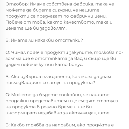
Отговор: Имаме собствена фабрика, така че 
можете да бъдете сигурни, че нашите 
продукти се предлагат по фабрични цени. 
Повече от това, както качеството, така и 
цената ще ви задоволят. 
В: Имате ли някакви отстъпки? 
О: Чимал повече продукти закупите, толкова по-
голяма ще е отстъпката за вас, и също ще ви 
дадем повече кутии като бонус. 
В: Ако извърша плащането, как мога да знам 
последващият статус на продукта? 
О: Можете да бъдете спокойни, че нашите 
продажни представители ще следят статуса 
на продукта в реално време и ще ви 
информират незабавно за актуализациите. 
В: Какво трябва да направим, ако продукта е 