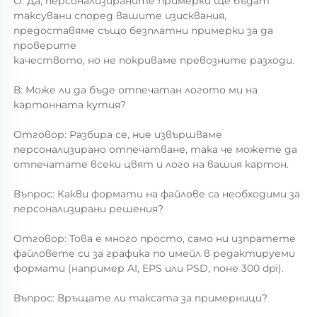
О: Да, персонализираните примерки ще бъдат 
таксувани според вашите изисквания, 
предоставяме също безплатни примерки за да 
проверите 
качеството, но не покриваме превозните разходи. 
В: Може ли да бъде отпечатан логото ми на 
картонната кутия? 
Отговор: Разбира се, ние извършваме 
персонализирано отпечатване, така че можете да 
отпечатате всеки цвят и лого на вашия картон. 
Въпрос: Какви формати на файлове са необходими за 
персонализирани решения? 
Отговор: Това е много просто, само ни изпратете 
файловете си за графика по имейл в редактируеми 
формати (например AI, EPS или PSD, поне 300 dpi). 
Въпрос: Връщате ли таксата за примерници? 