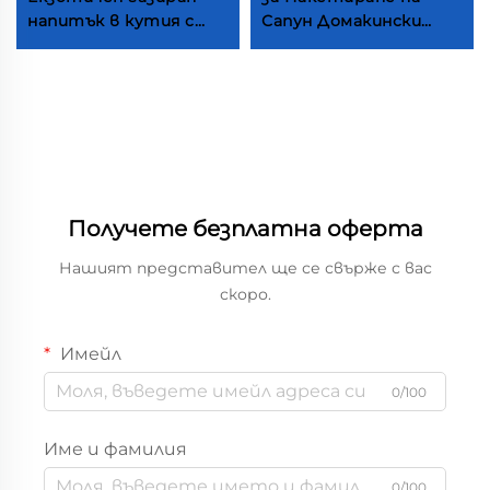
напитък в кутия с
Сапун Домакински
плодов аромат
Продукти за
Пършов плащане в
Пакетиране
кутия Соя чернилище
Подаръчни Пакове
Модно дизайнерско
Екологично Съобразен
популярно плащане в
Пакет за Жидък Сапун
кутия
с Лого
Получете безплатна оферта
Нашият представител ще се свърже с вас
скоро.
Имейл
0/100
Име и фамилия
0/100