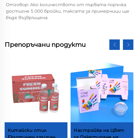
Отговор: Ако количеството от първата поръчка 
достигне 5 000 бройки, таксата за примерници ще 
бъде възвръщена. 
Препоръчани продукти
Китайски стил
Настройка на Цвят
Екзотичен газиран
за Пакетиране на