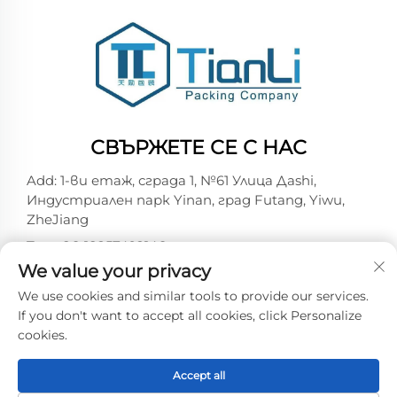
СВЪРЖЕТЕ СЕ С НАС
Add: 1-ви етаж, сграда 1, №61 Улица Дashi,
Индустриален парк Yinan, град Futang, Yiwu,
ZheJiang
Тел.:
+86-18257492146
We value your privacy
Имейл:
[email protected]
We use cookies and similar tools to provide our services.
If you don't want to accept all cookies, click Personalize
cookies.
Copyright © 2026 Yiwu Tianli Packaging Co.,Ltd.
Всички права запазени -
Политика за
поверителност
Accept all