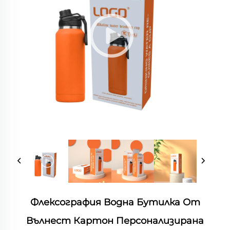
Флексография Водна Бутилка От
Вълнест Картон Персонализирана