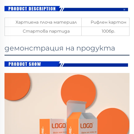
Хартиена плоча материал
Рифлен картон
Стартова партида
100бр.
демонстрация на продукта