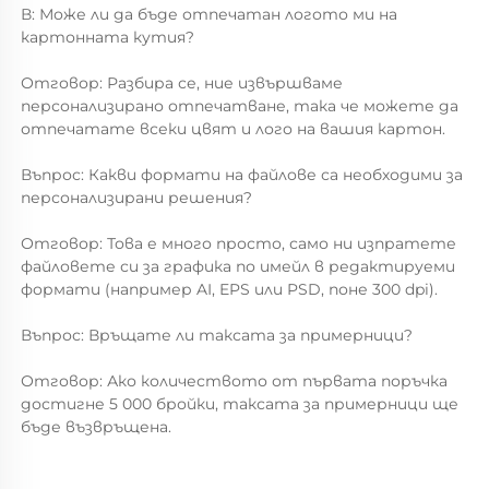
В: Може ли да бъде отпечатан логото ми на 
картонната кутия? 
Отговор: Разбира се, ние извършваме 
персонализирано отпечатване, така че можете да 
отпечатате всеки цвят и лого на вашия картон. 
Въпрос: Какви формати на файлове са необходими за 
персонализирани решения? 
Отговор: Това е много просто, само ни изпратете 
файловете си за графика по имейл в редактируеми 
формати (например AI, EPS или PSD, поне 300 dpi). 
Въпрос: Връщате ли таксата за примерници? 
Отговор: Ако количеството от първата поръчка 
достигне 5 000 бройки, таксата за примерници ще 
бъде възвръщена. 