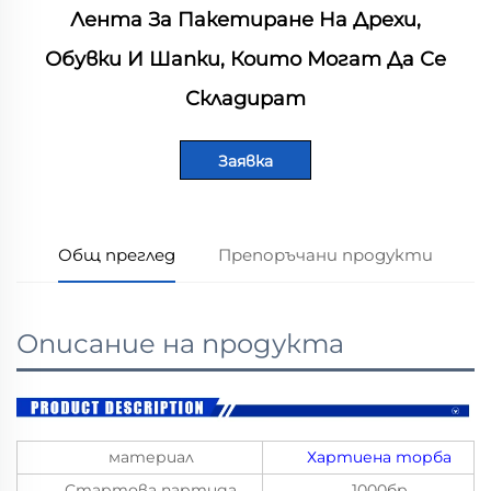
Лента За Пакетиране На Дрехи,
Обувки И Шапки, Които Могат Да Се
Складират
Заявка
Общ преглед
Препоръчани продукти
Описание на продукта
материал
Хартиена торба
Стартова партида
1000бр