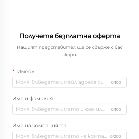
транспортна
висококачествени
пощенска кутия
кутии за свещи от
хартия
Получете безплатна оферта
Нашият представител ще се свърже с вас
скоро.
Имейл
0/100
Име и фамилия
0/100
Име на компанията
0/200