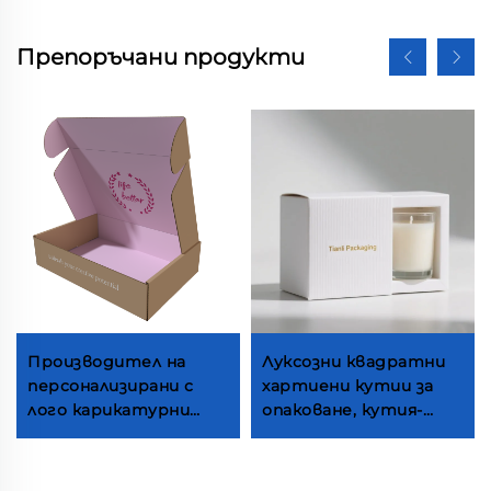
Препоръчани продукти
Производител на
Луксозни квадратни
персонализирани с
хартиени кутии за
лого карикатурни
опаковане, кутия-
кутии за пратки от
подарък за свещи,
вълнист картон
контейнер с лого по
хартиена опаковка
поръчка,