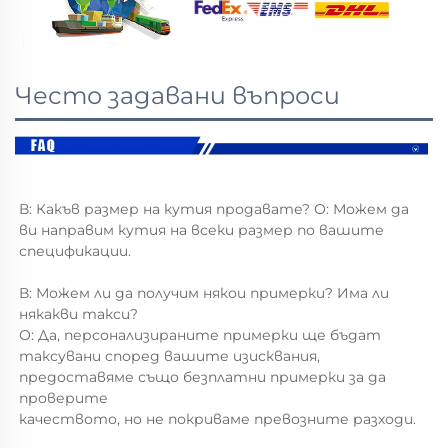
Често задавани въпроси
В: Какъв размер на кутия продавате? О: Можем да 
ви направим кутия на всеки размер по вашите 
спецификации. 
В: Можем ли да получим някои примерки? Има ли 
някакви такси? 
О: Да, персонализираните примерки ще бъдат 
таксувани според вашите изисквания, 
предоставяме също безплатни примерки за да 
проверите 
качеството, но не покриваме превозните разходи. 