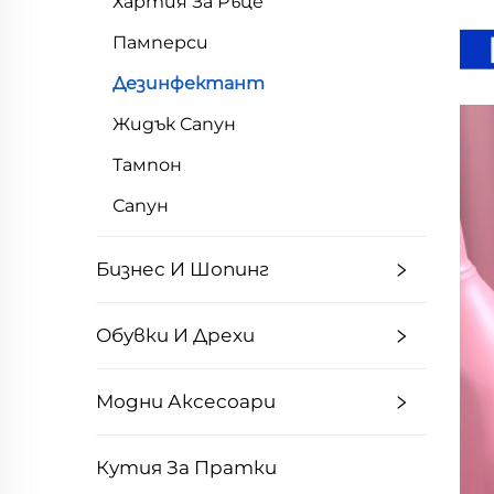
Хартия За Ръце
Памперси
Дезинфектант
Жидък Сапун
Тампон
Сапун
Бизнес И Шопинг
Обувки И Дрехи
Модни Аксесоари
Кутия За Пратки