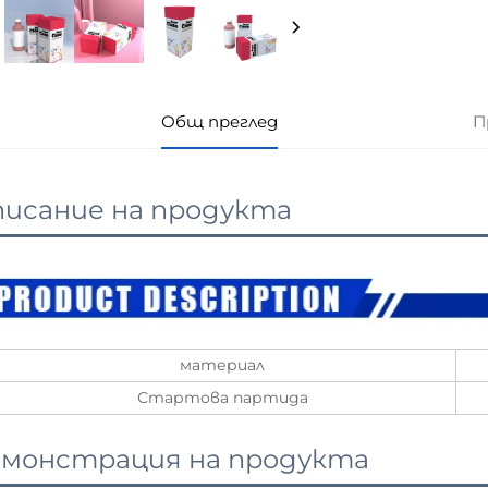
Общ преглед
П
исание на продукта
материал
Стартова партида
монстрация на продукта