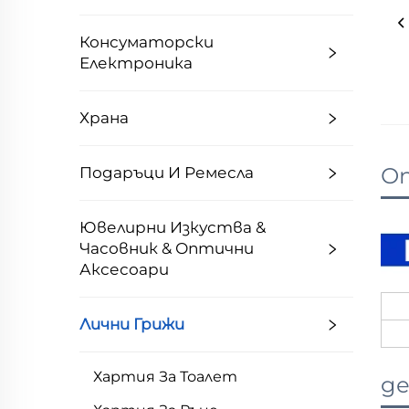
Консуматорски
Електроника
Храна
Оп
Подаръци И Ремесла
Ювелирни Изкуства &
Часовник & Оптични
Аксесоари
Лични Грижи
Хартия За Тоалет
де