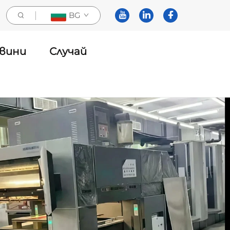
BG
вини
Случай