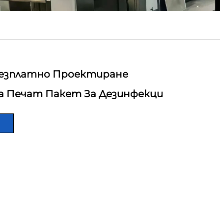
езплатно Проектиране
а Печат Пакет За Дезинфекци