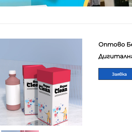
Оптово Б
Дигиталн
Заявка