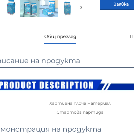
Заявка
Общ преглед
П
исание на продукта
Хартиена плоча материал
Стартова партида
монстрация на продукта