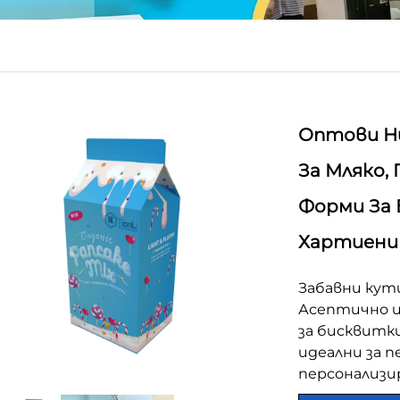
Оптови Н
За Мляко,
Форми За 
Хартиени
Забавни кути
Асептично ц
за бисквитк
идеални за п
персонализи