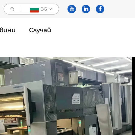
BG
вини
Случай