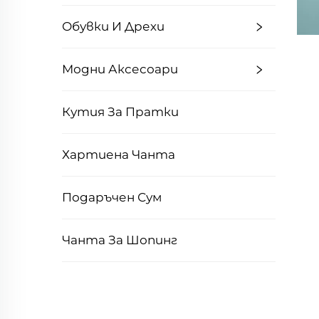
Обувки И Дрехи
Модни Аксесоари
Кутия За Пратки
Хартиена Чанта
Подаръчен Сум
Чанта За Шопинг