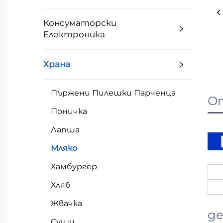
Консуматорски
Електроника
Храна
Пържени Пилешки Парченца
Оп
Поничка
Лапша
Мляко
Хамбургер
Хляб
Жвачка
де
Суши