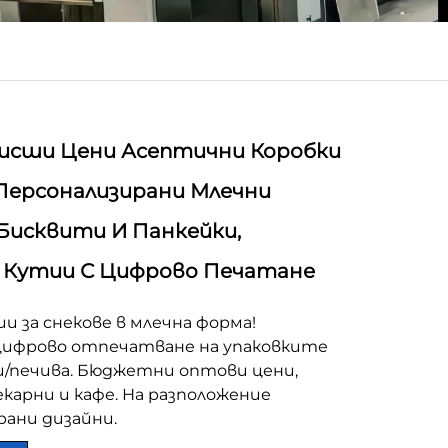
исши Цени Асептични Коробки
 Персонализирани Млечни
Бисквити И Панкейки,
 Кутии С Цифрово Печатане
и за снекове в млечна форма!
ифрово отпечатване на упаковките
и/печива. Бюджетни оптови цени,
екарни и кафе. На разположение
рани дизайни.