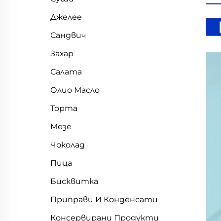
Джелее
Сандвич
Захар
Салата
Олио Масло
Торта
Мезе
Чоколад
Пица
Бисквитка
Приправи И Конденсати
Консервирани Продукти