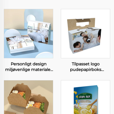
Personligt design
Tilpasset logo
miljøvenlige materialer
pudepapirboks
kuffertesengeplader
biologisk nedbrydelig
dynekover emballage
fliseret karton
papirbokse
husholdningsprodukter
boks pudeboks med
håndtag