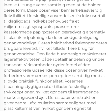
ideelle til tunge varer, samtidig med at de holder
deres form. Disse poser viser bemærkelsesværdig
fleksibilitet i forskellige anvendelser, fra luksusretail
til dagligdags indkøbsbehov. Set fra et
miljømæssigt synspunkt præsenterer
kasseformede papirposer en bæredygtig alternativ
til plastikindpakning, da de er biodgraderlige og
genanvendelige. Deres holdbarhed forlænger deres
brugbare levetid, hvilket tillader flere brug før
genanvendelse. Den flade bunddesign maksimerer
lagereffektiviteten både i detailhandelen og under
transport. Virksomheder nyder fordel af den
professionelle udseende, disse poser giver, hvilket
forbedrer varemærkes perception samtidig med at
tilbyde praktisk funktionalitet. Posernes
tilpasningsdygtige natur tillader forskellige
trykkeoptioner, hvilket gør dem til fremragende
marketingsværktøjer. Deres papirkonstruktion
giver bedre luftcirculation sammenlignet med
plastikalternativer, hvilket gør dem egnet til