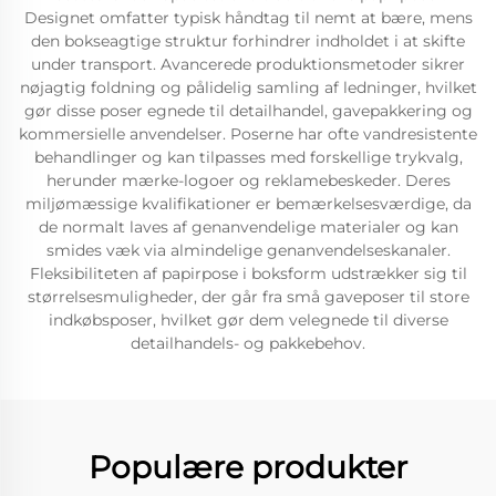
Designet omfatter typisk håndtag til nemt at bære, mens
den bokseagtige struktur forhindrer indholdet i at skifte
under transport. Avancerede produktionsmetoder sikrer
nøjagtig foldning og pålidelig samling af ledninger, hvilket
gør disse poser egnede til detailhandel, gavepakkering og
kommersielle anvendelser. Poserne har ofte vandresistente
behandlinger og kan tilpasses med forskellige trykvalg,
herunder mærke-logoer og reklamebeskeder. Deres
miljømæssige kvalifikationer er bemærkelsesværdige, da
de normalt laves af genanvendelige materialer og kan
smides væk via almindelige genanvendelseskanaler.
Fleksibiliteten af papirpose i boksform udstrækker sig til
størrelsesmuligheder, der går fra små gaveposer til store
indkøbsposer, hvilket gør dem velegnede til diverse
detailhandels- og pakkebehov.
Populære produkter