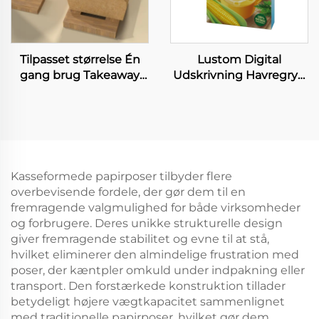
Tilpasset størrelse Én
Lustom Digital
gang brug Takeaway
Udskrivning Havregryn
Ris papirboks Tag væk
Pakke Papirboks Lav
Frokost Mad Kraft
Moq Middagsvare
papirboks Hurtigmad
Knusp Rig Cornelis
Sandwich Pakkeboks
Pakkebokse
Kasseformede papirposer tilbyder flere
overbevisende fordele, der gør dem til en
fremragende valgmulighed for både virksomheder
og forbrugere. Deres unikke strukturelle design
giver fremragende stabilitet og evne til at stå,
hvilket eliminerer den almindelige frustration med
poser, der kæntpler omkuld under indpakning eller
transport. Den forstærkede konstruktion tillader
betydeligt højere vægtkapacitet sammenlignet
med traditionelle papirposer, hvilket gør dem