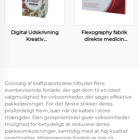
Digital Udskrivning
Flexography fabrik
Kreativ
direkte medicin
Plantesædskasse
papirboks gros handel
Grossist Unik Design
genanvendelig
Landbrugs Sædskasse
sundhed produkter
Fabrik Design
pilleboks vitamin kapsel
Genbrugsbar
medicin emballage
Plantesædskasse
Grovsalg af kraftpapirbokse tilbyder flere
overbevisende fordele, der gør dem til en ideel
valgmulighed for virksomheder, der søger effektive
pakkeløsninger. For det første stikker deres
prisfordeligt frem, især når de købes i store
mængder. Den grosprismodel giver virksomheder
mulighed for betydeligt at reducere deres
pakkeomkostninger, samtidig med at høj kvalitet
opretholdes. Miljømæssige fordele er lige så