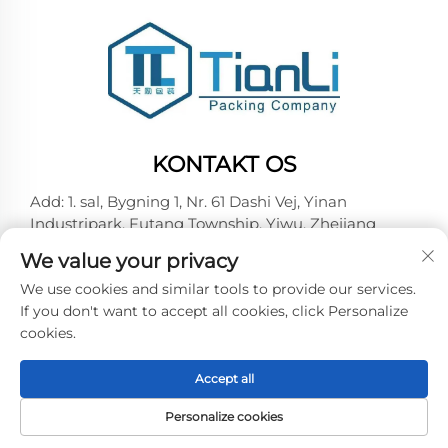
KONTAKT OS
Add: 1. sal, Bygning 1, Nr. 61 Dashi Vej, Yinan
Industripark, Futang Township, Yiwu, Zhejiang
Tel:
+86-15727967357
We value your privacy
E-mail:
[email protected]
We use cookies and similar tools to provide our services.
If you don't want to accept all cookies, click Personalize
cookies.
Copyright © 2025 Yiwu Tianli Packaging Co.,Ltd. Alle
rettigheder forbeholdes -
Privatlivspolitik
Accept all
Personalize cookies