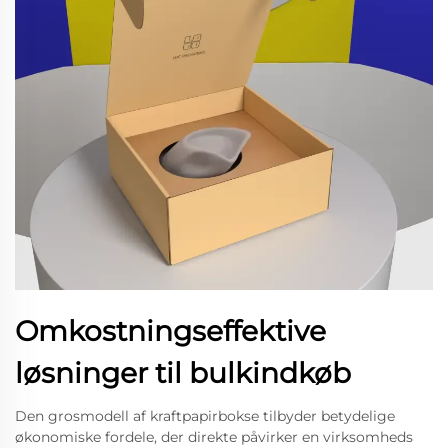
Omkostningseffektive
løsninger til bulkindkøb
Den grosmodell af kraftpapirbokse tilbyder betydelige
økonomiske fordele, der direkte påvirker en virksomheds