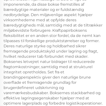
imponerende, da disse bokse fremstilles af
bæredygtige materialer og er fuldstændig
nedbrydelige. Den miljøvenlige aspekt hjælper
virksomhederne med at opfylde deres
bæredygtigheds mål, samtidig med at de tiltrækker
miljøbevidste forbrugere. Kraftpapirboksens
fleksibilitet er en anden stor fordel, da de nemt kan
tilpasses til forskellige produktstørrelser og former.
Deres naturlige styrke og holdbarhed sikrer
fremragende produktskyld under lagring og fragt,
hvilket reducerer tab forbundet med skader.
Boksenes letvejret natur bidrager til reducerede
fragtomkostninger, samtidig med at strukturel
integritet opretholdes. Set fra et
brandingperspektiv giver den naturlige brune
overflade et fremragende grundlag for
brugerdefineret udskrivning og
varemærkesbudskaber. Boksernes stackbarhed og
effektive lagringsegenskaber hjælper med at
optimere lagerplads og forbedre logistikoperationer.