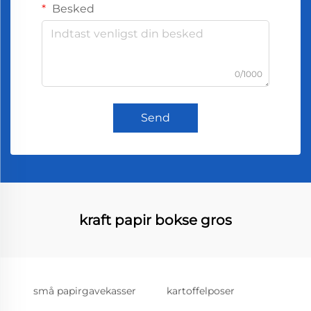
Besked
0/1000
Send
kraft papir bokse gros
små papirgavekasser
kartoffelposer