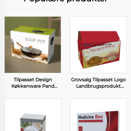
Tilpasset Design
Grovsalg Tilpasset Logo
Køkkenware Pand
Landbrugsprodukt
Ryggede Bokse
Forpackningsbokse Mel
Kokkeværktøjssæt
Almindelig Pulver Store
Papirbokse Pand
Kapacitet Papirbokse
Pakkingsboks Med
Håndtag