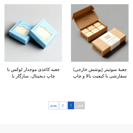
؛ جعبهٔ بسته‌بندی صابون
برجسته‌کاری، با پنجرهٔ شفاف و
صولات مراقبت شخصی
دسته؛ جعبهٔ بسته‌بندی صابون
 سوئیتر (پوشش خارجی)
جعبه کاغذی موجدار لوکس با
ی با کیفیت بالا و چاپ
چاپ دیجیتال، سازگار با
ال برای صابون تخته‌ای
محیط‌زیست، برای صابون، با
دست‌ساز، با لوگو
لوگوی سفارشی، تاشو،
برجسته‌کاری‌شده و مناسب
ارسال پستی و بسته‌بندی هدیه
قبلی
1
2
بعدی