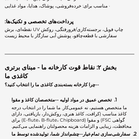
· مناسب برای: خرده‌فروشی، پوشاک، هدایا، مواد غذایی
پرداخت‌های تخصصی و تکنیک‌ها:
چاپ فویل، برجسته‌کاری/فرورفتگی، روکش UV نقطه‌ای، برش
سفارشی با قطعه‌چاقو، پوشش آبی سازگار با محیط زیست
بخش ۲: نقاط قوت کارخانه ما - مبنای برتری
کاغذی ما
--چرا کارخانه بسته‌بندی کاغذی ما را انتخاب کنید؟
1.
تخصص عمیق در مواد اولیه
-
-متخصصان کاغذ و مقوا
متخصص هستیم، نه عمومی‌کار. ما شما را در انتخاب درجه
ذ مناسب (کرافت، کاغذ هنری، روکش‌دار، بازیافتی، دارای
گواهی FSC) و مقوا (E-flute، B-flute، Chipboard) برای
ت، زیبایی و الزامات هزینه محصولتان راهنمایی می‌کنیم.
شی‌سازی تمام‌عیار--چشم‌انداز شما، تولیدشده توسط ما