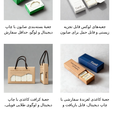
‌های لوکس قابل تجزیه
جعبهٔ بسته‌بندی صابون با چاپ
و قابل حمل برای صابون
دیجیتال و لوگو، حداقل سفارش
پ دیجیتال، جعبه کاغذی
۱۰۰ عدد، تحویل سریع؛ جعبهٔ
از مقوا برای صابون در
هدیهٔ لوکس صابون دست‌ساز
، بسته‌بندی با لوگو
کاغذی لغزندهٔ سفارشی با
جعبهٔ کرافت کاغذی با چاپ
یجیتال، قابل بازیافت و
دیجیتال و لوگوی طلایی فویلی،
تخریب‌پذیر، با طراحی
پوشش UV و امکان