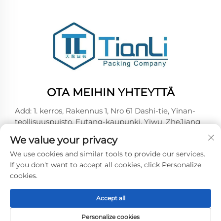
OTA MEIHIN YHTEYTTÄ
Add: 1. kerros, Rakennus 1, Nro 61 Dashi-tie, Yinan-
teollisuuspuisto, Futang-kaupunki, Yiwu, ZheJiang
Puh:
+86-18257492146
We value your privacy
Sähköposti:
[email protected]
We use cookies and similar tools to provide our services.
If you don't want to accept all cookies, click Personalize
cookies.
Tekijänoikeus © 2026 Yiwu Tianli Packaging Co.,Ltd.
Kaikki oikeudet pidätetään -
Tietosuojakäytäntö
Accept all
Personalize cookies