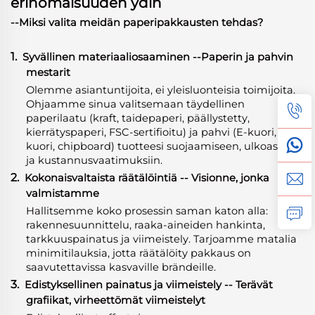
erinomaisuuden ydin
--Miksi valita meidän paperipakkausten tehdas?
1.
Syvällinen materiaaliosaaminen
-
-Paperin ja pahvin
mestarit
Olemme asiantuntijoita, ei yleisluonteisia toimijoita.
Ohjaamme sinua valitsemaan täydellinen
paperilaatu (kraft, taidepaperi, päällystetty,
kierrätyspaperi, FSC-sertifioitu) ja pahvi (E-kuori, B-
kuori, chipboard) tuotteesi suojaamiseen, ulkoasuun
ja kustannusvaatimuksiin.
2.
Kokonaisvaltaista räätälöintiä -- Visionne, jonka
valmistamme
Hallitsemme koko prosessin saman katon alla:
rakennesuunnittelu, raaka-aineiden hankinta,
tarkkuuspainatus ja viimeistely. Tarjoamme matalia
minimitilauksia, jotta räätälöity pakkaus on
saavutettavissa kasvaville brändeille.
3.
Edistyksellinen painatus ja viimeistely -- Terävät
grafiikat, virheettömät viimeistelyt