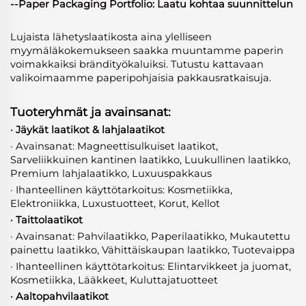
--Paper Packaging Portfolio: Laatu kohtaa suunnittelun
Lujaista lähetyslaatikosta aina ylelliseen
myymäläkokemukseen saakka muuntamme paperin
voimakkaiksi brändityökaluiksi. Tutustu kattavaan
valikoimaamme paperipohjaisia pakkausratkaisuja.
Tuoteryhmät ja avainsanat:
· Jäykät laatikot & lahjalaatikot
· Avainsanat: Magneettisulkuiset laatikot,
Sarveliikkuinen kantinen laatikko, Luukullinen laatikko,
Premium lahjalaatikko, Luxuuspakkaus
· Ihanteellinen käyttötarkoitus: Kosmetiikka,
Elektroniikka, Luxustuotteet, Korut, Kellot
· Taittolaatikot
· Avainsanat: Pahvilaatikko, Paperilaatikko, Mukautettu
painettu laatikko, Vähittäiskaupan laatikko, Tuotevaippa
· Ihanteellinen käyttötarkoitus: Elintarvikkeet ja juomat,
Kosmetiikka, Lääkkeet, Kuluttajatuotteet
· Aaltopahvilaatikot