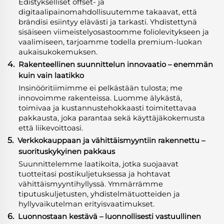
Edistykselliset offset- ja
digitaalipainomahdollisuutemme takaavat, että
brändisi esiintyy elävästi ja tarkasti. Yhdistettynä
sisäiseen viimeistelyosastoomme foliolevitykseen ja
vaalimiseen, tarjoamme todella premium-luokan
aukaisukokemuksen.
4.
Rakenteellinen suunnittelun innovaatio – enemmän
kuin vain laatikko
Insinööritiimimme ei pelkästään tulosta; me
innovoimme rakenteissa. Luomme älykästä,
toimivaa ja kustannustehokkaasti toimitettavaa
pakkausta, joka parantaa sekä käyttäjäkokemusta
että liikevoittoasi.
5.
Verkkokauppaan ja vähittäismyyntiin rakennettu –
suorituskykyinen pakkaus
Suunnittelemme laatikoita, jotka suojaavat
tuotteitasi postikuljetuksessa ja hohtavat
vähittäismyyntihyllyssä. Ymmärrämme
tiputuskuljetusten, yhdistelmätuotteiden ja
hyllyvaikutelman erityisvaatimukset.
6.
Luonnostaan kestävä – luonnollisesti vastuullinen