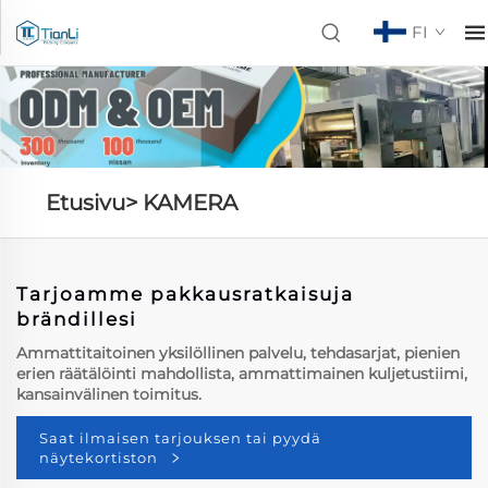
FI
Etusivu>
KAMERA
Tarjoamme pakkausratkaisuja
brändillesi
Ammattitaitoinen yksilöllinen palvelu, tehdasarjat, pienien
erien räätälöinti mahdollista, ammattimainen kuljetustiimi,
kansainvälinen toimitus.
Saat ilmaisen tarjouksen tai pyydä
näytekortiston