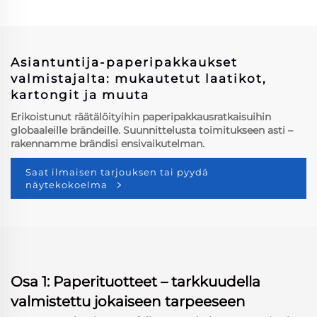
Premium-pakkaus
Kameraan Tepallisoitu
Tehtaasta Suoraan
Kameralaatikko
Asiantuntija-paperipakkaukset
valmistajalta: mukautetut laatikot,
kartongit ja muuta
Erikoistunut räätälöityihin paperipakkausratkaisuihin
globaaleille brändeille. Suunnittelusta toimitukseen asti –
rakennamme brändisi ensivaikutelman.
Saat ilmaisen tarjouksen tai pyydä
näytekokoelma
Osa 1: Paperituotteet – tarkkuudella
valmistettu jokaiseen tarpeeseen