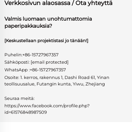
Verkkosivun alaosassa / Ota yhteyttä
Valmis luomaan unohtumattomia
paperipakkauksia?
[Keskustellaan projektistasi jo tänään!]
Puhelin:+86-15727967357
Sähköposti:
[email protected]
WhatsApp
:
+86-15727967357
Osoite: 1. kerros, rakennus 1, Dashi Road 61, Yinan
teollisuusalue, Futangin kunta, Yiwu, Zhejiang
Seuraa meitä:
https://www.facebook.com/profile.php?
id=61576848987509