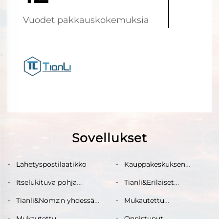
Vuodet pakkauskokemuksia
Sovellukset
Lähetyspostilaatikko
Kauppakeskuksen
supermarkettihyllyjen
Itselukituva pohja
Tianli&Erilaiset
esityslaatikko
jäätelötikkulaatikko
korkkilaatikot
Tianli&Nomz:n yhdessä
Mukautettu
luoma elintarvikkeiden
elintarvikkeiden
Mukautettu
Onnistunut