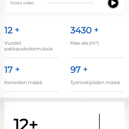
Toista video
12
+
3500
+
Vuodet
Maa-ala (m²)
pakkauskokemuksia
18
+
100
+
Koneiden määrä
Työntekijöiden määrä
12+