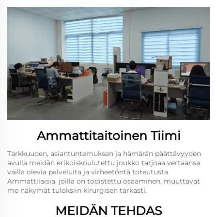
Ammattitaitoinen Tiimi
Tarkkuuden, asiantuntemuksen ja hämärän päättävyyden
avulla meidän erikoiskoulutettu joukko tarjoaa vertaansa
vailla olevia palveluita ja virheetöntä toteutusta.
Ammattilaisia, joilla on todistettu osaaminen, muuttavat
me näkymät tuloksiin kirurgisen tarkasti.
MEIDÄN TEHDAS