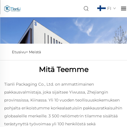
FI
Etusivu>
Meistä
Mitä Teemme
Tianli Packaging Co., Ltd. on ammattimainen
pakkausvalmistaja, joka sijaitsee Yiwussa, Zhejiangin
provinssissa, Kiinassa. Yli 10 vuoden teollisuuskokemuksen
pohjalta erikoistumme korkealaatuisiin pakkausratkaisuihin
globaaleille merkeille. 3 500 neliömetrin tilamme sisältää
terästynyttä työvoimaa yli 100 henkilöstä sekä