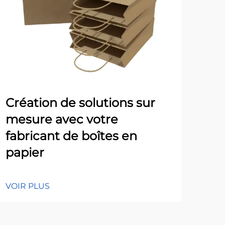
Création de solutions sur
Err
mesure avec votre
lor
fabricant de boîtes en
de
papier
VOI
VOIR PLUS