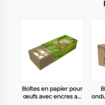
Boîtes en papier pour
B
œufs avec encres au
ondu
soja, boîte
de 5