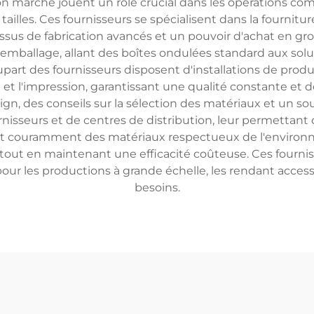
n marché jouent un rôle crucial dans les opérations co
ailles. Ces fournisseurs se spécialisent dans la fournit
essus de fabrication avancés et un pouvoir d'achat en gros
mballage, allant des boîtes ondulées standard aux solu
 plupart des fournisseurs disposent d'installations de p
t l'impression, garantissant une qualité constante et des
gn, des conseils sur la sélection des matériaux et un s
sseurs et de centres de distribution, leur permettant d'
ilisent couramment des matériaux respectueux de l'envir
tout en maintenant une efficacité coûteuse. Ces fourni
ur les productions à grande échelle, les rendant accessib
besoins.