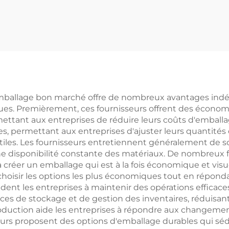
umes frais, haute
papier pour
alité boîtes en
emballage de fl
ier pour légumes
d'avoine Faible
Boîtes d'emballa
céréales croustil
d'emballage bon marché offre de nombreux avantages indé
es. Premièrement, ces fournisseurs offrent des économies
ttant aux entreprises de réduire leurs coûts d'emballag
, permettant aux entreprises d'ajuster leurs quantités 
inutiles. Les fournisseurs entretiennent généralement de s
une disponibilité constante des matériaux. De nombreux f
 créer un emballage qui est à la fois économique et visu
 choisir les options les plus économiques tout en réponda
aident les entreprises à maintenir des opérations efficace
es de stockage et de gestion des inventaires, réduisant 
roduction aide les entreprises à répondre aux changem
seurs proposent des options d'emballage durables qui s