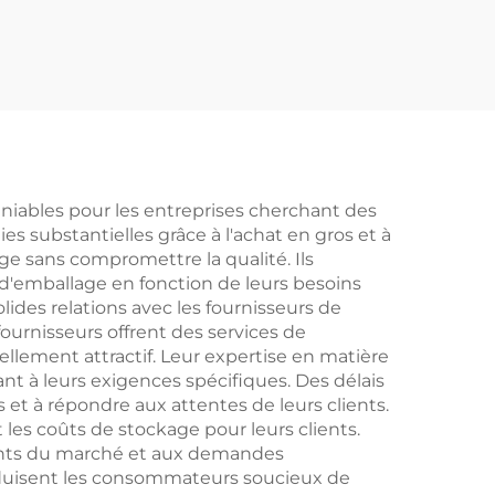
fournitures médicales,
ocons
boîtes pour bouteilles
 MOQ
d'infusion multiples
ge de
lantes
niables pour les entreprises cherchant des
 substantielles grâce à l'achat en gros et à
e sans compromettre la qualité. Ils
d'emballage en fonction de leurs besoins
olides relations avec les fournisseurs de
ournisseurs offrent des services de
ellement attractif. Leur expertise en matière
nt à leurs exigences spécifiques. Des délais
s et à répondre aux attentes de leurs clients.
les coûts de stockage pour leurs clients.
ents du marché et aux demandes
éduisent les consommateurs soucieux de