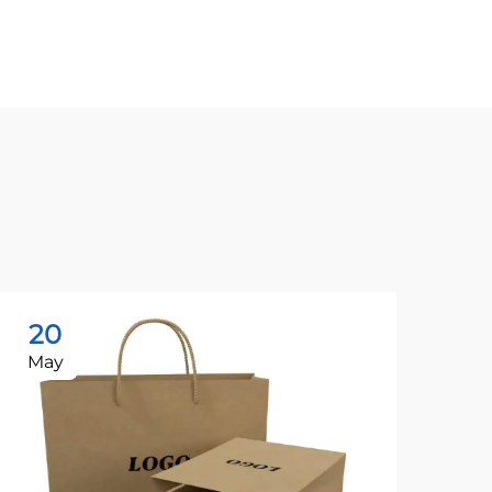
20
2
May
Ma