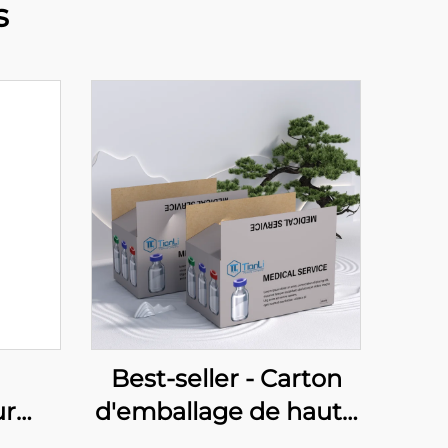
s
Best-seller - Carton
ur
d'emballage de haute
en
qualité pour