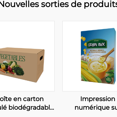
Nouvelles sorties de produit
oîte en carton
Impression
lé biodégradable
numérique s
 kg pour fruits et
mesure Boîte 