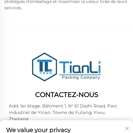
stratégies d'emballage et maximiser la valeur tirée de leurs
services.
CONTACTEZ-NOUS
Add: 1er étage, Bâtiment 1, N° 61 Dashi Road, Parc
industriel de Yinan, Towne de Futang, Yiwu,
Zhejiang
Tél. :
+86-15727967357
We value your privacy