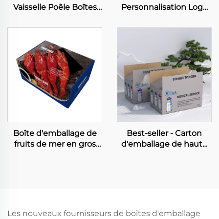
Vaisselle Poêle Boîtes
Personnalisation Logo
ondulées Ensemble de
Conditionnement
vaisselle Boîtes en
Produits Agricoles
papier Poêle Boîte
Boîtes en Papier Grande
d'emballage avec
Capacité Boîtes à Farine
poignée
et Poudre d'Amande
Boîte d'emballage de
Best-seller - Carton
fruits de mer en gros
d'emballage de haute
Boîte en papier pour
qualité pour fournitures
chair de crevette
médicales, boîtes pour
Produits alimentaires
bouteilles d'infusion
congelés Boîtes de
multiples
homard
Les nouveaux fournisseurs de boîtes d'emballage