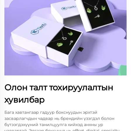
Олон талт тохируулалтын
хувилбар
Бага хавтангаар гадуур бокснуудын эрхтэй
засварлагчдын чадвар нь брендийн үзэгдэл болон
бүтээгдэхүүний танилцуулга хийхэд анхны ур
чадвартай. Эдгээр бокснууд нь offset, digital, specialty