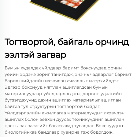
Тогтвортой, байгаль орчинд
ээлтэй загвар
Бумын худалдах үйлдвэр баримт бокснуудад орчин
үеийн эрдэнэ зориг танигдаж, энэ нь чадварлаг баримт
барих шийдлийн ихэвчлэн ачааллыг илэрхийлдэг.
Эдгээр бокснууд нягтлан ашиглагдсан бумын
материалуудаар үйлдвэрлэгдэнэ, дөрвөн удаагийн
бүтээгдэхүүнд дахин ашиглах материалыг ашиглан
байгаа тул структурын тогтвортой байдаг.
Үйлдвэрлэлийн ажиллагаа материалуудыг ихэвчлэн
ашиглах болон зөвхөн дуусах техникүүдийг ашиглан
цасны зах засагийг багасгахад тусалдаг. Бокснуудын
биологийнхаа байдлаар хувирна гэж бодогдож,