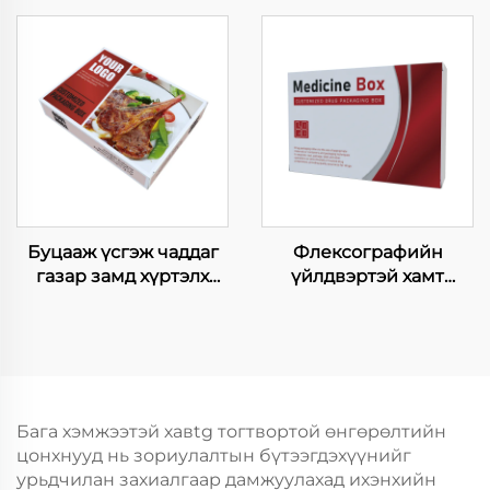
Хэрэгсэл
агаарын
Шидэвүүдийн
бүтээгдэхүүнийг
Хавтангууд Дуветийн
пакетинг бокс цагаан
Хавтаас Пакинг
хавтаасны бокс том
Бумажны Бокс
хэмжээний бокс
Буцааж үсгэж чаддаг
Флексографийн
газар замд хүртэлх
үйлдвэртэй хамт
шар хоньгийн хавтаас,
ашиглагддаг лекхийн
эдэлж болох харцага,
хавтангуудын төмс
газар замд хүртэлх
орших хавтаас, буцааж
хоньгийн хавтаас
үсгэж чаддаг
эмчилгээний
бүтээгдэхүүнүүдийн
Бага хэмжээтэй хавtg тогтвортой өнгөрөлтийн
хавтаас
цонхнууд нь зориулалтын бүтээгдэхүүнийг
урьдчилан захиалгаар дамжуулахад ихэнхийн