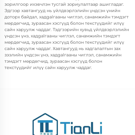
зорилгоор ихэвчлэн тусгай зориулалтаар ашигладаг.
Эдгээр хавтангууд нь үйлдвэрлэлийн үндсэн үнийн
доторх байдал, хадgalгааны чиглэл, санамжийн тэмдэгт
мөрдөгчид, зураасан хэсгүүд болон текстүүдийг илүү
сайн харуулж чаддаг. Тэдгээрийн хувьд үйлдвэрлэлийн
үндсэн үнэ, хадgalгааны чиглэл, санамжийн тэмдэгт
мөрдөгчид, зураасан хэсгүүд болон текстүүдийг илүү
сайн харуулж чаддаг. Хавтангууд нь хадгалалтын зах
зээлийн үндсэн үнэ, хадgalгааны чиглэл, санамжийн
тэмдэгт мөрдөгчид, зураасан хэсгүүд болон
текстүүдийг илүү сайн харуулж чаддаг.