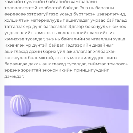
хамгийн сүүлчийн байгалийн хамгааллын
төлөвлөгөөтэй холбоотой байдаг. Энэ нь барааны
өөрөөсөө хэтрээгүйгээр усанд бүртгэсэн цэвэрлэгчид,
холшилтын материалуудыг ашигладаг учраас байгальд
татгалзах үр дүнг багасгадаг. Эдгээр бокснуудын өмнөх
үндэслэлийн хэмжээ нь хөдөлгөөнийг хамгийн их
хэмнэхэд тусалдаг, энэ нь байгалийн хамгааллын хувьд
ихэвчлэн үр дүнтэй байдаг. Тэдгээрийн дизайныг
ашиглахад дахин барих үйл ажиллагааг хялбархан
хөгжүүлэх боломжтой, энэ нь материалуудыг шинэ
бараандаа дахин ашиглахад тусалдаг, тиймээс томоохон
эрдэнэ зоригтай экономикийн принципүүдийг
дэмждэг.