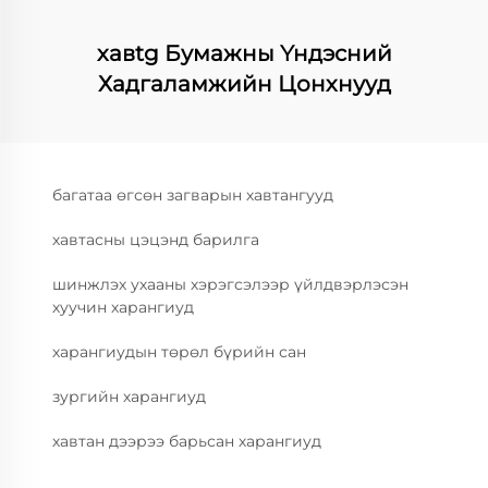
хавtg Бумажны Үндэсний
Хадгаламжийн Цонхнууд
багатаа өгсөн загварын хавтангууд
хавтасны цэцэнд барилга
шинжлэх ухааны хэрэгсэлээр үйлдвэрлэсэн
хуучин харангиуд
харангиудын төрөл бүрийн сан
зургийн харангиуд
хавтан дээрээ барьсан харангиуд