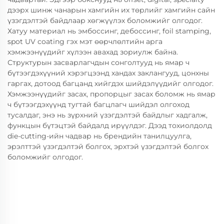
дээрх шинж чанарын хамгийн их төрлийг хамгийн сайн
үзэгдэлтэй байдлаар хөгжүүлэх боломжийг олгодог.
Хатуу материал нь эмбоссинг, дебоссинг, foil stamping,
spot UV coating гэх мэт өөрчлөлтийн арга
хэмжээнүүдийг хүлээн авахад зориулж байна.
Структурын засварлагчдын сонголтууд нь ямар ч
бүтээгдэхүүний хэрэгцээнд хандах заклангууд, цонхны
гаргах, дотоод багцанд хийгдэх шийдэлүүдийг олгодог.
Хэмжээнүүдийг засах, пропорцыг засах боломж нь ямар
ч бүтээгдэхүүнд тугтай багцлагч шийдэл олгоход
тусалдаг, энэ нь зүрхний үзэгдэлтэй байдлыг хадгалж,
функцын бүтэцтэй байдалд ирүүлдэг. Дээд тохиолдолд
die-cutting-ийн чадвар нь брендийн танилцуулга,
эрэлттэй үзэгдэлтэй болгох, эрхтэй үзэгдэлтэй болгох
боломжийг олгодог.