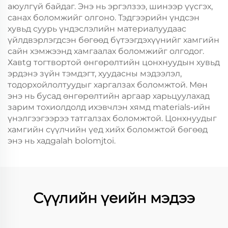
аюулгүй байдаг. Энэ нь эргэлзээ, шинээр үүсгэх,
санах боломжийг олгоно. Тэдгээрийн үндсэн
хувьд суурь үндэслэлийн материалуудаас
үйлдвэрлэгдсэн бөгөөд бүтээгдэхүүнийг хамгийн
сайн хэмжээнд хамгаалах боломжийг олгодог.
Хавtg тогтвортой өнгөрөлтийн цонхнуудын хувьд
эрдэнэ зүйн тэмдэгт, хуудасны мэдээлэл,
тодорхойлолтуудыг харгалзах боломжтой. Мөн
энэ нь бусад өнгөрөлтийн аргаар харьцуулахад
зарим тохиолдолд ихэвчлэн хямд materials-ийн
үнэлгээгээрээ татгалзах боломжтой. Цонхнуудыг
хамгийн сүүлчийн үед хийх боломжтой бөгөөд
энэ нь хадgalah bolomjtoi.
Сүүлийн үеийн мэдээ