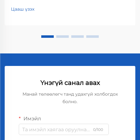
Цааш үзэх
Үнэгүй санал авах
Манай төлөөлөгч танд удахгүй холбогдох
болно.
Имэйл
0/100