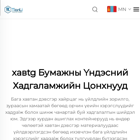
MN
хавtg Бумажны Үндэсний
Хадгаламжийн Цонхнууд
Бага хавтан дэвсгэр хайрцаг нь үйлдлийн зорилго,
зураасын хамаатай бөгөөд орчин үеийн хэрэгслүүдийг
хадgalж болох шинж чанартай буй хадгалалтын шийдэл
юм. Эдгээр хурдан ашиглах контейнерууд нь өндөр
чөлөөтэй хавтан дэвсгэр материалуудаас
үйлдвэрлэгдсэн бөгөөд ихэвчлэн бага үйлдлийн
хэрэгслийг хадgalж болох тулгуурлан бүтээгдсэн