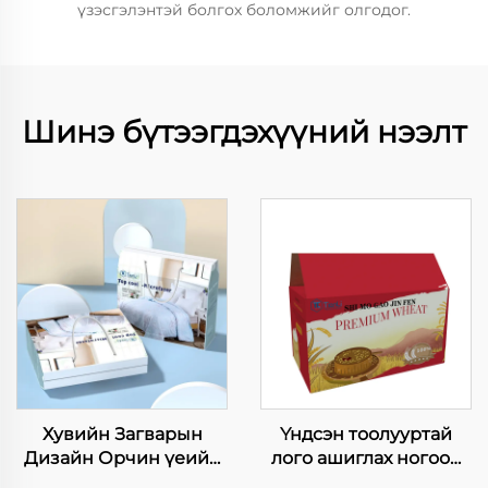
үзэсгэлэнтэй болгох боломжийг олгодог.
Шинэ бүтээгдэхүүний нээлт
Хувийн Загварын
Үндсэн тоолууртай
Дизайн Орчин үеийн
лого ашиглах ногоон
Материалууд Сүүлийн
хавтаасны бокс