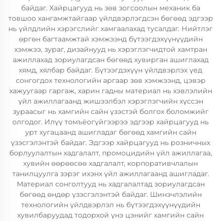
байдаг. Хайрцагууд нь зөв зогсоолын механик ба
товшоо хангамжтайгаар үйлдвэрлэгдсэн бөгөөд эдгээр
нь үйлдлийн хэрэгслийг хамгаалахад тусалдаг. Нийтлэг
өргөн багтаамжтай хэмжээнд бүтээгдэхүүнүүдийн
хэмжээ, зураг, дизайнууд нь хэрэглэгчидтой хамтран
ажиллахад зориулагдсан бөгөөд хувирган ашиглахад
хямд, хялбар байдаг. Бүтээгдэхүүн үйлдвэрлэх үед
сонгогдох технологийн аргаар зөв хэмжээнд, цэвэр
хажуугаар гаргаж, харин гадны материал нь хэвлэлийн
үйл ажиллагаанд жишээлбэл хэрэглэгчийн хүссэн
зураасыг нь хамгийн сайн үзэстэй болгох боломжийг
олгодог. Илүү томъёогүйгээрээ эдгээр хайрцагууд нь
урт хугацаанд ашигладаг бөгөөд хамгийн сайн
үзэсгэлэнтэй байдаг. Эдгээр хайрцагууд нь розничных
борлуулалтын хадгалалт, промоцидийн үйл ажиллагаа,
хувийн өөрөөсөө хадгалалт, корпоративчлалын
танилцуулга зэрэг ихэнх үйл ажиллагаанд ашигладаг.
Материал сонголтууд нь хадгалалтад зориулагдсан
бөгөөд өндөр үзэсгэлэнтэй байдаг. Шинэчлэлийн
технологийн үйлдвэрлэл нь бүтээгдэхүүнүүдийн
хувилбаруудад тодорхой үнэ цэнийг хамгийн сайн