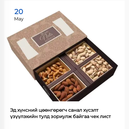
20
May
Эд хүнсний цөөнгөрөгч санал хүсэлт
үзүүлэхийн тулд зориулж байгаа чек лист