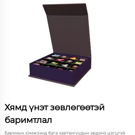
Хямд үнэт зөвлөгөөтэй
баримтлал
Барихын хэмжээнд бага хавтангуудын эрдэнэ цэгцтэй