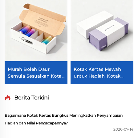
Murah Boleh Daur
Kotak Kertas Mewah
Semula Sesuaikan Kotak
untuk Hadiah, Kotak
Penghantaran Teguh
Pembungkusan
Dilaminasi Berkilat
Kacamata dan Cermin
Kotak Kertas Berlapis
Mata Hitam dengan Laci
Berita Terkini
Kotak Pembungkusan
Tegar, Dicetak Secara
Minuman Soda Air Bir
Digital
Bagaimana Kotak Kertas Bungkus Meningkatkan Penyampaian
Jus
Hadiah dan Nilai Pengecapannya?
2026-07-14