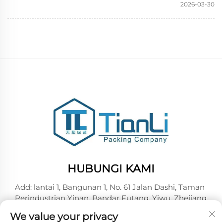
2026-03-30
HUBUNGI KAMI
Add: lantai 1, Bangunan 1, No. 61 Jalan Dashi, Taman
Perindustrian Yinan, Bandar Futang, Yiwu, Zhejiang
Tel:
+86-18257492146
We value your privacy