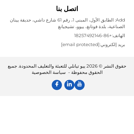
اتصل بنا
Add: الطابق الأول، المبنى 1، رقم 61 شارع داشي، حديقة يينان
عية، بلدة فوتانغ، ييوو، تشيجيانغ
تف:
+86-18257492146
إلكتروني:
[email protected]
حقوق النشر © 2026 ييو تيانلي للتعبئة والتغليف المحدودة. جميع
الحقوق محفوظة -
سياسة الخصوصية