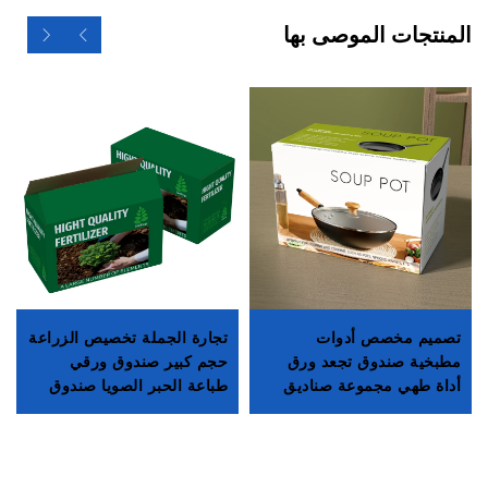
جات الموصى بها
م مخصص أدوات
تجارة الجملة تخصيص الزراعة
علبة تغ
ية صندوق تجعد ورق
حجم كبير صندوق ورقي
بتصميم 
طهي مجموعة صناديق
طباعة الحبر الصويا صندوق
مموج للص
 صندوق تغليف مع
تغليف زراعي صندوق ورقي
شحن علب
ض
مقوّى للسماد