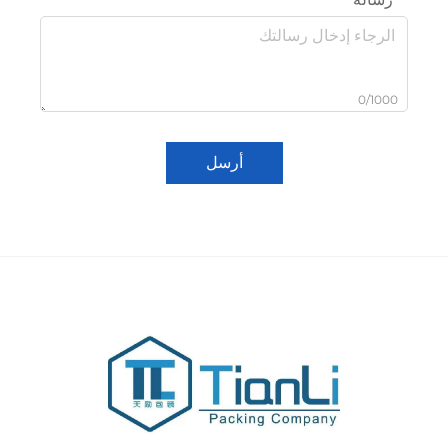
0/100
أرسل