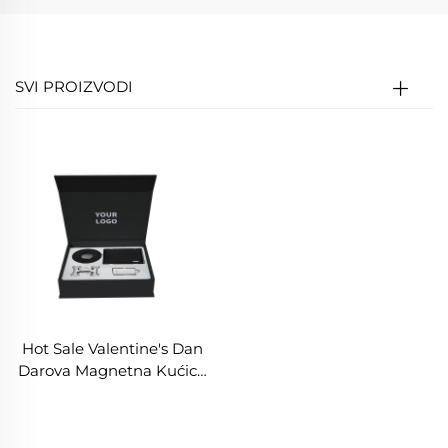
SVI PROIZVODI
Hot Sale Valentine's Dan
Darova Magnetna Kućica
Luksuzna Novčanik Tvrdi
Kutijice Pakiranje Muško
Pojas Kutija S