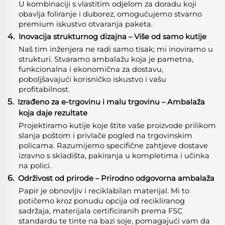
U kombinaciji s vlastitim odjelom za doradu koji
obavlja foliranje i duborez, omogućujemo stvarno
premium iskustvo otvaranja paketa.
4.
Inovacija strukturnog dizajna – Više od samo kutije
Naš tim inženjera ne radi samo tisak; mi inoviramo u
strukturi. Stvaramo ambalažu koja je pametna,
funkcionalna i ekonomična za dostavu,
poboljšavajući korisničko iskustvo i vašu
profitabilnost.
5.
Izrađeno za e-trgovinu i malu trgovinu – Ambalaža
koja daje rezultate
Projektiramo kutije koje štite vaše proizvode prilikom
slanja poštom i privlače pogled na trgovinskim
policama. Razumijemo specifične zahtjeve dostave
izravno s skladišta, pakiranja u kompletima i učinka
na polici.
6.
Održivost od prirode – Prirodno odgovorna ambalaža
Papir je obnovljiv i reciklabilan materijal. Mi to
potičemo kroz ponudu opcija od recikliranog
sadržaja, materijala certificiranih prema FSC
standardu te tinte na bazi soje, pomagajući vam da