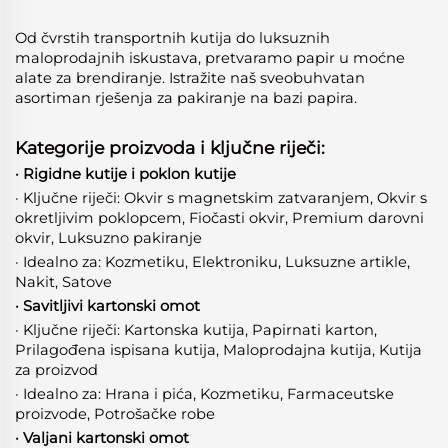
Od čvrstih transportnih kutija do luksuznih
maloprodajnih iskustava, pretvaramo papir u moćne
alate za brendiranje. Istražite naš sveobuhvatan
asortiman rješenja za pakiranje na bazi papira.
Kategorije proizvoda i ključne riječi:
· Rigidne kutije i poklon kutije
· Ključne riječi: Okvir s magnetskim zatvaranjem, Okvir s
okretljivim poklopcem, Fiočasti okvir, Premium darovni
okvir, Luksuzno pakiranje
· Idealno za: Kozmetiku, Elektroniku, Luksuzne artikle,
Nakit, Satove
· Savitljivi kartonski omot
· Ključne riječi: Kartonska kutija, Papirnati karton,
Prilagođena ispisana kutija, Maloprodajna kutija, Kutija
za proizvod
· Idealno za: Hrana i pića, Kozmetiku, Farmaceutske
proizvode, Potrošačke robе
· Valjani kartonski omot