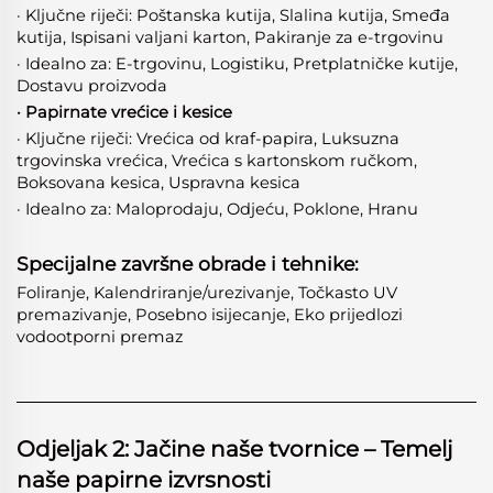
· Ključne riječi: Poštanska kutija, Slalina kutija, Smeđa
kutija, Ispisani valjani karton, Pakiranje za e-trgovinu
· Idealno za: E-trgovinu, Logistiku, Pretplatničke kutije,
Dostavu proizvoda
· Papirnate vrećice i kesice
· Ključne riječi: Vrećica od kraf-papira, Luksuzna
trgovinska vrećica, Vrećica s kartonskom ručkom,
Boksovana kesica, Uspravna kesica
· Idealno za: Maloprodaju, Odjeću, Poklone, Hranu
Specijalne završne obrade i tehnike:
Foliranje, Kalendriranje/urezivanje, Točkasto UV
premazivanje, Posebno isijecanje, Eko prijedlozi
vodootporni premaz
Odjeljak 2: Jačine naše tvornice – Temelj
naše papirne izvrsnosti