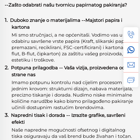
--Zašto odabrati našu tvornicu papirnatog pakiranja?
1.
Duboko znanje o materijalima
-
-Majstori papira i
kartona
Mi smo stručnjaci, a ne općenitaši. Vodimo vas u
odabiru savršene vrste papira (Kraft, slikarski papir,
premazani, reciklirani, FSC-certificirani) i kartona (E-
flut, B-flut, čipkarton) za zaštitu vašeg proizvoda,
estetiku i troškove.
2.
Potpuna prilagodba -- Vaša vizija, proizvedena od
strane nas
Imamo potpunu kontrolu nad cijelim procesom pod
jednim krovom: strukturni dizajn, nabava materijala,
precizno tiskanje i dorada. Nudimo niske minimalne
količine narudžbe kako bismo prilagođeno pakiranje
učinili dostupnim rastućim brendovima.
3.
Napredni tisak i dorada -- Izrazite grafike, savršeni
efekti
Naše napredne mogućnosti ofsetnog i digitalnog
tiska osiguravaju da vaš brend bude živahan i točan.