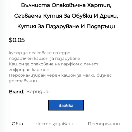
Вълниста Опаковъчна Хартия,
Сгъваема Кутия За Обувки И Дрехи,
Кутия За Пазаруване И Подаръци
$0.05
куфар за опаковане на едро
подаръчен кашон за пазаруване
Кашон за опаковане на парфюм с печат
гофриран картон
Персонализиран черен кашон за малки бизнес
доставчици
Веридиан
Brand:
Заявка
Общ
Често задавани
Препоръчани