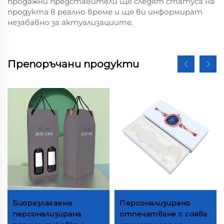
продажни представители ще следят статуса на
продукта в реално време и ще ви информират
незабавно за актуализациите.
Препоръчани продукти
Биоразлагаема
Персонализирано
персонализирана
отпечатване с соява