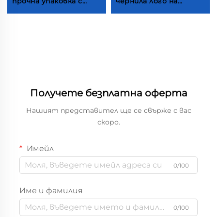
прочна упаковка с
чернила лого на
прозорец за пино
картонна кутия за
Берето за червено
часовници Люксова
вино Коньяк
кутия с капак и
Шампанско Двойна
основа Ригидна
кутия за бутилки с
картонна подаръчна
дръжка
кутия за умни
часовници С
вграждане
Получете безплатна оферта
Нашият представител ще се свърже с вас
скоро.
Имейл
0/100
Име и фамилия
0/100