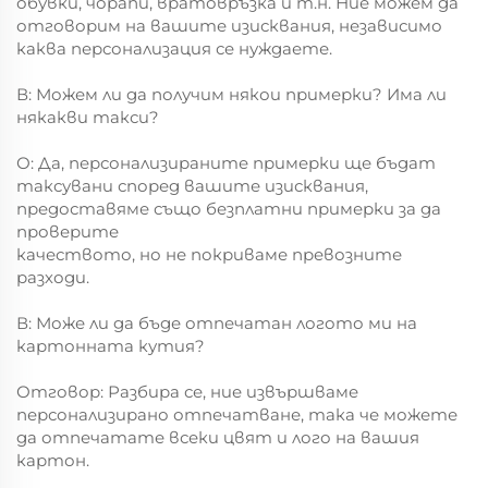
обувки, чорапи, вратовръзка и т.н. Ние можем да
отговорим на вашите изисквания, независимо
каква персонализация се нуждаете.
В: Можем ли да получим някои примерки? Има ли
някакви такси?
О: Да, персонализираните примерки ще бъдат
таксувани според вашите изисквания,
предоставяме също безплатни примерки за да
проверите
качеството, но не покриваме превозните
разходи.
В: Може ли да бъде отпечатан логото ми на
картонната кутия?
Отговор: Разбира се, ние извършваме
персонализирано отпечатване, така че можете
да отпечатате всеки цвят и лого на вашия
картон.