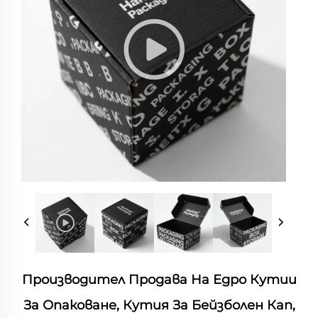
Производител Продава На Едро Кутии
За Опаковане, Кутия За Бейзболен Кап,