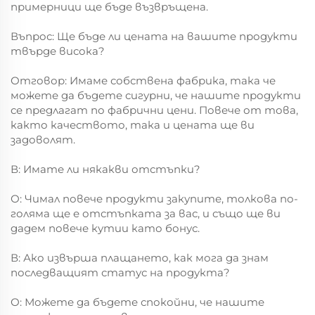
примерници ще бъде възвръщена.
Въпрос: Ще бъде ли цената на вашите продукти
твърде висока?
Отговор: Имаме собствена фабрика, така че
можете да бъдете сигурни, че нашите продукти
се предлагат по фабрични цени. Повече от това,
както качеството, така и цената ще ви
задоволят.
В: Имате ли някакви отстъпки?
О: Чимал повече продукти закупите, толкова по-
голяма ще е отстъпката за вас, и също ще ви
дадем повече кутии като бонус.
В: Ако извърша плащането, как мога да знам
последващият статус на продукта?
О: Можете да бъдете спокойни, че нашите