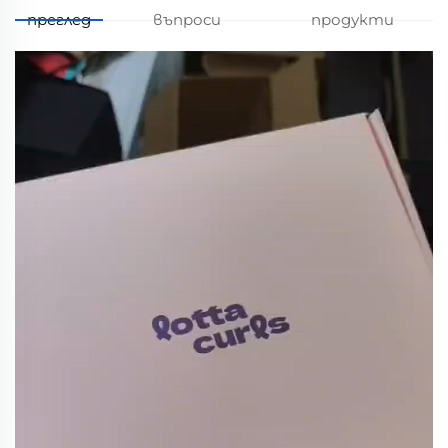
преглед
въпроси
продукти