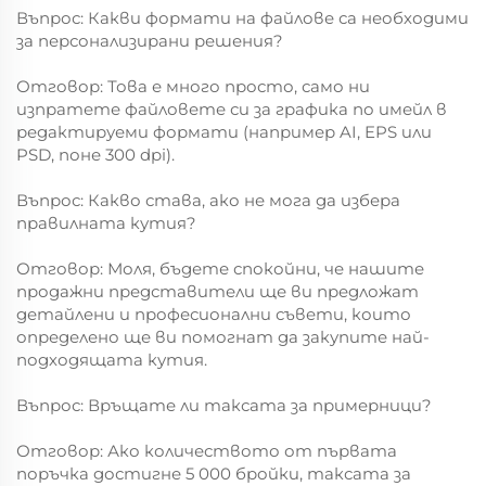
Въпрос: Какви формати на файлове са необходими
за персонализирани решения?
Отговор: Това е много просто, само ни
изпратете файловете си за графика по имейл в
редактируеми формати (например AI, EPS или
PSD, поне 300 dpi).
Въпрос: Какво става, ако не мога да избера
правилната кутия?
Отговор: Моля, бъдете спокойни, че нашите
продажни представители ще ви предложат
детайлени и професионални съвети, които
определено ще ви помогнат да закупите най-
подходящата кутия.
Въпрос: Връщате ли таксата за примерници?
Отговор: Ако количеството от първата
поръчка достигне 5 000 бройки, таксата за