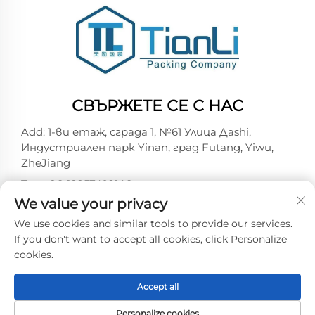
СВЪРЖЕТЕ СЕ С НАС
Add: 1-ви етаж, сграда 1, №61 Улица Дashi,
Индустриален парк Yinan, град Futang, Yiwu,
ZheJiang
Тел.:
+86-18257492146
We value your privacy
Имейл:
[email protected]
We use cookies and similar tools to provide our services.
If you don't want to accept all cookies, click Personalize
cookies.
Copyright © 2026 Yiwu Tianli Packaging Co.,Ltd.
Всички права запазени -
Политика за
поверителност
Accept all
Personalize cookies