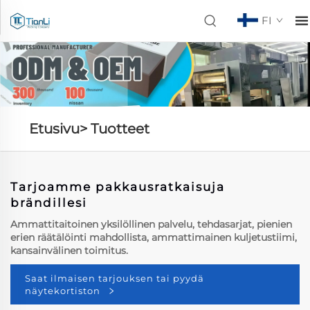
FI
Etusivu>
Tuotteet
Tarjoamme pakkausratkaisuja
brändillesi
Ammattitaitoinen yksilöllinen palvelu, tehdasarjat, pienien
erien räätälöinti mahdollista, ammattimainen kuljetustiimi,
kansainvälinen toimitus.
Saat ilmaisen tarjouksen tai pyydä
näytekortiston