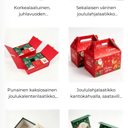
Korkealaatuinen,
Sekalaisen värinen
juhlavuoden
joululahjalaatikko
pakkauskäyttöön sopiva
tukkupäällä,
lahjalaatikko:
kynttilälaatikko,
mattapintainen
ympäristöystävällinen
laminointi, pahvi, suklaa-
taitettava
ja makeispakkauslaatikko
neliömuotoinen
paperilaatikko, pinottava
kääntyvä päällä oleva
kuljetuspakkaus
Punainen kaksiosainen
Joululahjalaatikko
joulukalenterilaatikko,
kantokahvalla, saatavilla
magneettinen kiinnitys,
useissa väreissä;
jäykkä pakkauslaatikko,
taitettava lahjalaatikko
luksusluokan räätälöity
ruoalle ja hedelmille;
laatikko lahjoille,
mukautettu logolla
kosmetiikalle ja koruille
varustettu viennin säiliö