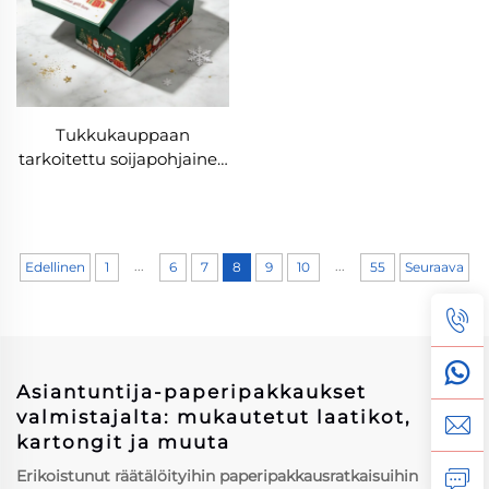
Tukkukauppaan
tarkoitettu soijapohjainen
joululahjapakkaus,
postilähetyslaatikko, kansi
ja pohja erikseen,
korkealaatuinen
...
...
Edellinen
1
6
7
8
9
10
55
Seuraava
mukautettu
joululahjapakkauslaatikko
Asiantuntija-paperipakkaukset
valmistajalta: mukautetut laatikot,
kartongit ja muuta
Erikoistunut räätälöityihin paperipakkausratkaisuihin