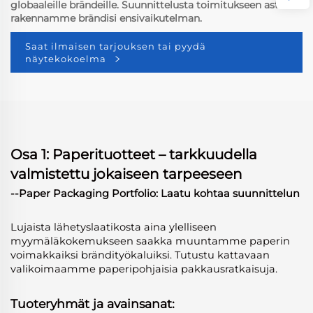
globaaleille brändeille. Suunnittelusta toimitukseen asti –
rakennamme brändisi ensivaikutelman.
Saat ilmaisen tarjouksen tai pyydä
näytekokoelma
Osa 1: Paperituotteet – tarkkuudella
valmistettu jokaiseen tarpeeseen
--Paper Packaging Portfolio: Laatu kohtaa suunnittelun
Lujaista lähetyslaatikosta aina ylelliseen
myymäläkokemukseen saakka muuntamme paperin
voimakkaiksi brändityökaluiksi. Tutustu kattavaan
valikoimaamme paperipohjaisia pakkausratkaisuja.
Tuoteryhmät ja avainsanat: