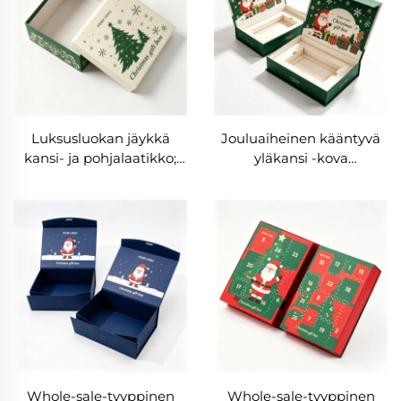
Luksusluokan jäykkä
Jouluaiheinen kääntyvä
kansi- ja pohjalaatikko;
yläkansi -kova
vihreä joululahjalaatikko
lahjalaatikko, johon
joulupuu-tulostuksella;
voidaan lisätä oma logo,
kierrätetty neliömäinen
joulupukin kuvioitu
pakkauslaatikko
laatikko pahvin sisällä,
magneettinen juhlallinen
pakkaus
Whole-sale-tyyppinen
Whole-sale-tyyppinen