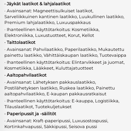
· Jäykät laatikot & lahjalaatikot
· Avainsanat: Magneettisulkuiset laatikot,
Sarveliikkuinen kantinen laatikko, Luukullinen laatikko,
Premium lahjalaatikko, Luxuuspakkaus
· Ihanteellinen käyttötarkoitus: Kosmetiikka,
Elektroniikka, Luxustuotteet, Korut, Kellot
· Taittolaatikot
· Avainsanat: Pahvilaatikko, Paperilaatikko, Mukautettu
painettu laatikko, Vähittäiskaupan laatikko, Tuotevaippa
· Ihanteellinen käyttötarkoitus: Elintarvikkeet ja juomat,
Kosmetiikka, Lääkkeet, Kuluttajatuotteet
· Aaltopahvilaatikot
· Avainsanat: Lähetyksen pakkauslaatikko,
Postilähetyksen laatikko, Ruskea laatikko, Painettu
aaltopahvilaatikko, E-kaupan pakkausratkaisut
· Ihanteellinen käyttötarkoitus: E-kauppa, Logistiikka,
Tilauslaatikot, Tuotekuljetukset
· Paperipussit ja -säilitöt
· Avainsanat: Kraft-paperipussi, Luxusostospussi,
Kortinkahvapussi, Säkkipussi, Seisova pussi