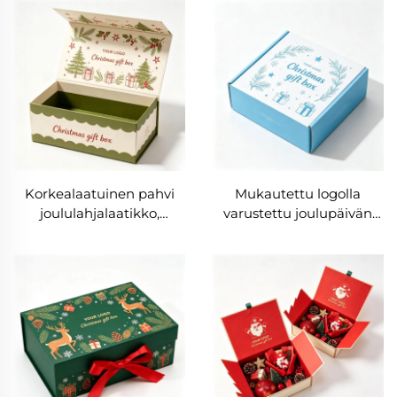
makeisten, keksien ja
herkkujen paperilaatikot
käsikahvalla,
ruokaturvallinen materiaali
Korkealaatuinen pahvi
Mukautettu logolla
joululahjalaatikko,
varustettu joulupäivän
reliefipainos,
lähetyslaatikko,
ympäristöystävällinen
luksustasoiset
pakkauksen,
aaltopahkalaatikot,
magneettiset
taitettava
kovakartonkiset korujen
vaatetuslahjapakkaus,
lahjalaatikot
henkilöity lähetyslaatikko