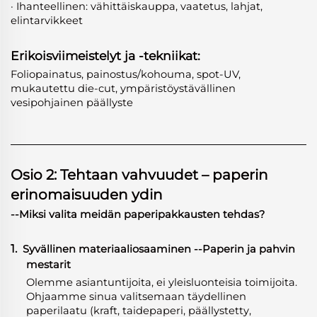
· Ihanteellinen: vähittäiskauppa, vaatetus, lahjat,
elintarvikkeet
Erikoisviimeistelyt ja -tekniikat:
Foliopainatus, painostus/kohouma, spot-UV,
mukautettu die-cut, ympäristöystävällinen
vesipohjainen päällyste
Osio 2: Tehtaan vahvuudet – paperin
erinomaisuuden ydin
--Miksi valita meidän paperipakkausten tehdas?
1.
Syvällinen materiaaliosaaminen
-
-Paperin ja pahvin
mestarit
Olemme asiantuntijoita, ei yleisluonteisia toimijoita.
Ohjaamme sinua valitsemaan täydellinen
paperilaatu (kraft, taidepaperi, päällystetty,