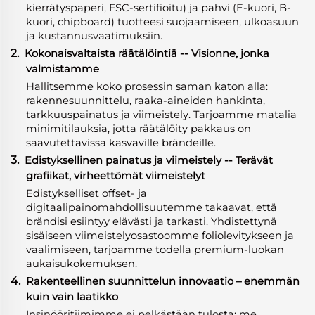
kierrätyspaperi, FSC-sertifioitu) ja pahvi (E-kuori, B-
kuori, chipboard) tuotteesi suojaamiseen, ulkoasuun
ja kustannusvaatimuksiin.
2.
Kokonaisvaltaista räätälöintiä -- Visionne, jonka
valmistamme
Hallitsemme koko prosessin saman katon alla:
rakennesuunnittelu, raaka-aineiden hankinta,
tarkkuuspainatus ja viimeistely. Tarjoamme matalia
minimitilauksia, jotta räätälöity pakkaus on
saavutettavissa kasvaville brändeille.
3.
Edistyksellinen painatus ja viimeistely -- Terävät
grafiikat, virheettömät viimeistelyt
Edistykselliset offset- ja
digitaalipainomahdollisuutemme takaavat, että
brändisi esiintyy elävästi ja tarkasti. Yhdistettynä
sisäiseen viimeistelyosastoomme foliolevitykseen ja
vaalimiseen, tarjoamme todella premium-luokan
aukaisukokemuksen.
4.
Rakenteellinen suunnittelun innovaatio – enemmän
kuin vain laatikko
Insinööritiimimme ei pelkästään tulosta; me