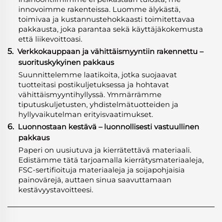
innovoimme rakenteissa. Luomme älykästä,
toimivaa ja kustannustehokkaasti toimitettavaa
pakkausta, joka parantaa sekä käyttäjäkokemusta
että liikevoittoasi.
5.
Verkkokauppaan ja vähittäismyyntiin rakennettu –
suorituskykyinen pakkaus
Suunnittelemme laatikoita, jotka suojaavat
tuotteitasi postikuljetuksessa ja hohtavat
vähittäismyyntihyllyssä. Ymmärrämme
tiputuskuljetusten, yhdistelmätuotteiden ja
hyllyvaikutelman erityisvaatimukset.
6.
Luonnostaan kestävä – luonnollisesti vastuullinen
pakkaus
Paperi on uusiutuva ja kierrätettävä materiaali.
Edistämme tätä tarjoamalla kierrätysmateriaaleja,
FSC-sertifioituja materiaaleja ja soijapohjaisia
painovärejä, auttaen sinua saavuttamaan
kestävyystavoitteesi.