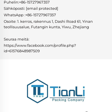
Puhelin:+86-15727967357
Sähköposti:
[email protected]
WhatsApp
:
+86-15727967357
Osoite: 1. kerros, rakennus 1, Dashi Road 61, Yinan
teollisuusalue, Futangin kunta, Yiwu, Zhejiang
Seuraa meitä:
https://www.facebook.com/profile.php?
id=61576848987509