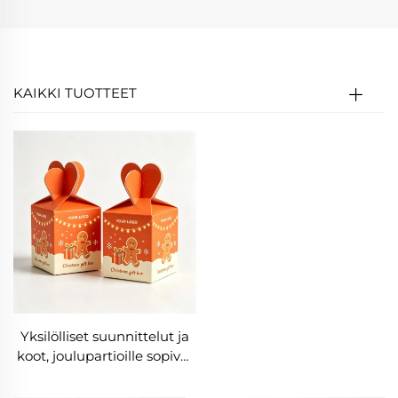
KAIKKI TUOTTEET
Yksilölliset suunnittelut ja
koot, joulupartioille sopivat
pienet
lahjapakkauspaperilaatikot,