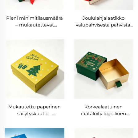
Pieni minimitilausmäärä
Joululahjalaatikko
– mukautettavat
valupahvisesta pahvista,
joululahjakansiot,
lentokoneen muotoinen
luksuskansiot
laatikko tilauspalveluihin,
magneettisella
lähetyslaatikko,
sulkuosalla ja
pakkauslaatikko,
reliefipainoksella,
joululahjalaatikot
mukautettu koko ja väri,
pienyrityksille
mattapintainen
laminointi
Mukautettu paperinen
Korkealaatuinen
säilytyskuutio –
räätälöity logollinen
yllätyslaatikko, nauhalla
joululahjapakkaus
varustettu pohja ja kansi,
pienellä
lahjalaatikko
vähimmäistilausmäärällä,