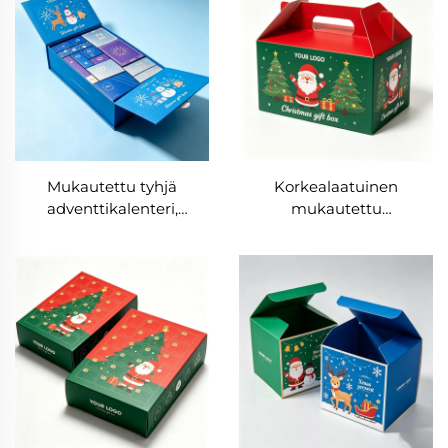
vauvanodotusjuhlaan,
tukkukauppa, naisille
syntymäpäivään, joulun,
tarkoitetut korujen
rakkaudenpäivään ja
paperipakkaukset,
kihlausjuhlaan
elegantti
juhlalahjapakkauksen
vetolaatikko
Mukautettu tyhjä
Korkealaatuinen
adventtikalenteri,
mukautettu
joululahjalaatikko, salattu
joululahjapakkaus EVA-
joulukalenterilaatikko,
laatikko: makeisten ja
itse tehtävä
piparilaatikot,
joulukalenteri,
paperilahjalaatikko
adventtilaatikot lapsille,
kahvalla
Popmartin salattu
laatikko