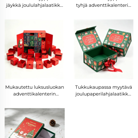
jäykkä joululahjalaatikko
tyhjä adventtikalenterin
luksustuotteiden
lahjalaatikko, digitaalinen
pakkaamiseen,
painatus, korkealaatuinen
soijapohjainen muste,
mukautettava
premium-luokan
joululahjalaatikko
joululahjalaatikko
Mukautettu luksusluokan
Tukkukaupassa myytävä
adventtikalenterin
joulupaperilahjalaatikko,
laatikko, jäykkä pahvi,
kovakartonkilaatikot
joulupakkaukset,
mattapintaisella
soijapohjainen muste,
laminoinnilla ja
iloinen jouluaatto -
reliefitulosteella,
lahjalaatikko
digitaalitulosteinen
joululahjalaatikko