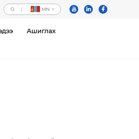
MN
эдээ
Ашиглах