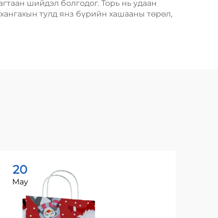
гтаан шийдэл болгодог. Торь нь удаан
 хангахын тулд янз бүрийн хашааны төрөл,
20
2
May
Ma