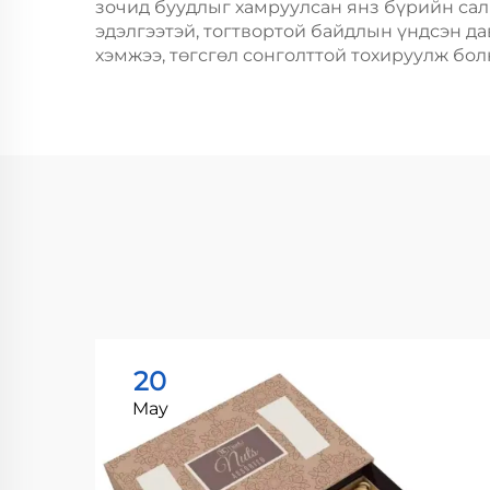
зочид буудлыг хамруулсан янз бүрийн салб
эдэлгээтэй, тогтвортой байдлын үндсэн да
хэмжээ, төгсгөл сонголттой тохируулж бол
20
May