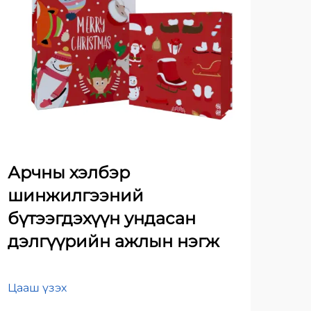
Арчны хэлбэр
Ца
шинжилгээний
бү
бүтээгдэхүүн ундасан
үй
дэлгүүрийн ажлын нэгж
ха
бэ
үз
Цааш үзэх