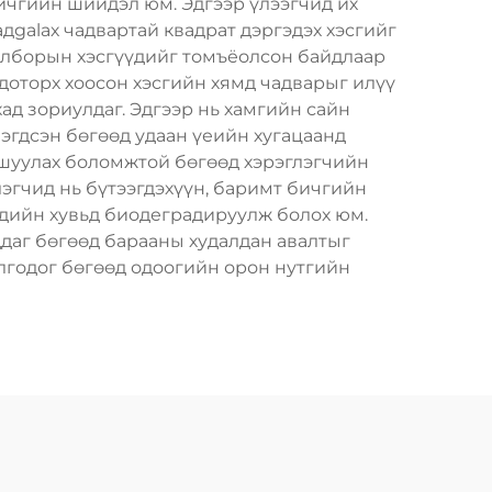
бичгийн шийдэл юм. Эдгээр үлээгчид их
дgalах чадвартай квадрат дэргэдэх хэсгийг
гцолборын хэсгүүдийг томъёолсон байдлаар
доторх хоосон хэсгийн хямд чадварыг илүү
ад зориулдаг. Эдгээр нь хамгийн сайн
эгдсэн бөгөөд удаан үеийн хугацаанд
ршуулах боломжтой бөгөөд хэрэглэгчийн
лэгчид нь бүтээгдэхүүн, баримт бичгийн
гдийн хувьд биодеградируулж болох юм.
ддаг бөгөөд барааны худалдан авалтыг
лгодог бөгөөд одоогийн орон нутгийн