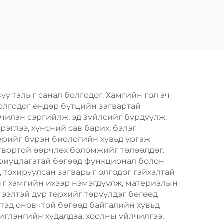
Хайрцаг Ачааллах
кс,
Хамгаалах Идэвхгүй
имон,
Дуу Хамгаалалт
,
Зөөлөн
той
Эмчилгээний
лтийн
Хайрцаг
уу талыг санал болгодог. Хамгийн гол ач
 олгодог өндөр бүтцийн загвартай
чилан сэргийлж, эд зүйлсийг бүрдүүлж,
эглээ, хүнсний сав барих, бэлэг
ээрийг бүрэн биологийн хувьд ургаж
гтвортой өөрчлөх боломжийг төлөөлдөг.
хариуцлагатай бөгөөд функционал болон
, тохируулсан загварыг олгодог гайхалтай
лыг хамгийн ихээр нэмэгдүүлж, материалын
 ээлтэй дүр төрхийг төрүүлдэг бөгөөд
элтэд оновчтой бөгөөд байгалийн хувьд
иглэнгийн худалдаа, хоолны үйлчилгээ,