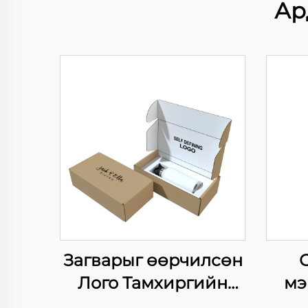
Ар
Загварыг өөрчилсөн
С
Лого Тамхиргийн
мэ
Бутээгчийн
эм