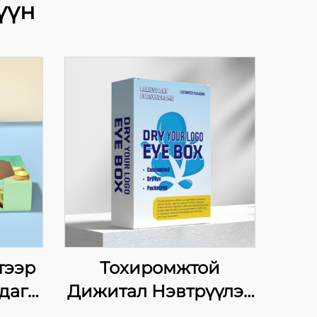
үүн
тээр
Тохиромжтой
даг
Дижитал Нэвтрүүлэх
цаг,
Цахилгаан Харцага