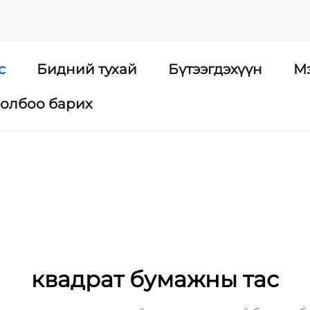
с
Бидний тухай
Бүтээгдэхүүн
М
холбоо барих
квадрат бумажны тас