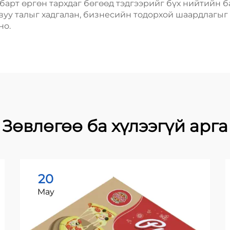
арт өргөн тархдаг бөгөөд тэдгээрийг бүх нийтийн ба
вуу талыг хадгалан, бизнесийн тодорхой шаардлагыг
но.
Зөвлөгөө ба хүлээгүй арга
20
May