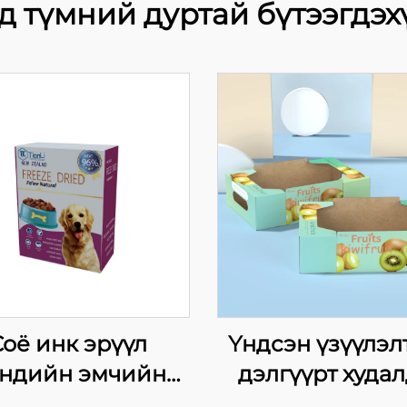
д түмний дуртай бүтээгдэх
оё инк эрүүл
Үндсэн үзүүлэл
ндийн эмчийн
дэлгүүрт худал
нэлгийн цагаан
ургамлын хайр