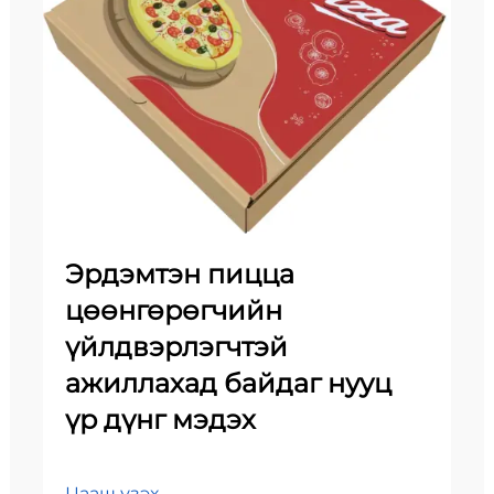
Эрдэмтэн пицца
цөөнгөрөгчийн
үйлдвэрлэгчтэй
ажиллахад байдаг нууц
үр дүнг мэдэх
Цааш үзэх