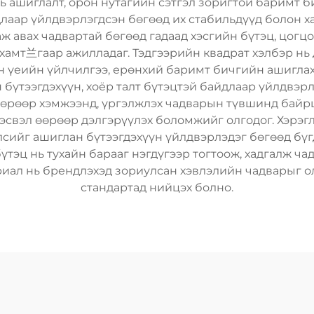
ь ашиглалт, орон нутагийн сэтгэл зоригтой баримт 
аар үйлдвэрлэгдсэн бөгөөд их стабильдүүд болон ха
аж авах чадвартай бөгөөд гадаад хэсгийн бүтэц, цо
хамт兰гаар ажилладаг. Тэдгээрийн квадрат хэлбэр нь 
ин үеийн үйлчилгээ, ерөнхий баримт бичгийн ашиглах
бүтээгдэхүүн, хоёр талт бүтэцтэй байдлаар үйлдвэрл
 өөрөөр хэмжээнд, үргэлжлэх чадварын түвшинд бай
 эсвэл өөрөөр дэлгэрүүлэх боломжийг олгодог. Хэрэг
лсийг ашиглан бүтээгдэхүүн үйлдвэрлэдэг бөгөөд бү
үтэц нь тухайн барааг нэгдүгээр тогтоож, хадгалж ча
риал нь брендлэхэд зориулсан хэвлэлийн чадварыг о
стандартад нийцэх болно.