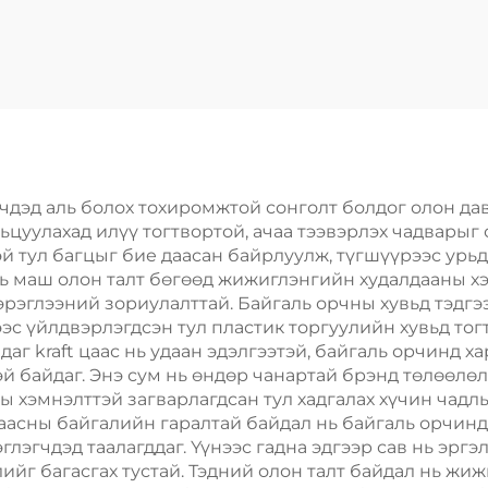
автаасны бокс
хайрцагтай
сэн тоолууртай
хавтангуны бо
вхөн дизайныг
киви, цитрус, л
члэх эмнэлгийн
манго, банан
ийн эмнэлгийн
ургамал, овог
гаан хавтаасны
упакован хүргэ
чдэд аль болох тохиромжтой сонголт болдог олон дав
ьцуулахад илүү тогтвортой, ачаа тээвэрлэх чадварыг
бокс
бокс
й тул багцыг бие даасан байрлуулж, түгшүүрээс урьд
нь маш олон талт бөгөөд жижиглэнгийн худалдааны хэр
эрэглээний зориулалттай. Байгаль орчны хувьд тэдг
ээс үйлдвэрлэгдсэн тул пластик торгуулийн хувьд то
аг kraft цаас нь удаан эдэлгээтэй, байгаль орчинд 
й байдаг. Энэ сум нь өндөр чанартай брэнд төлөөлөл
ны хэмнэлттэй загварлагдсан тул хадгалах хүчин чад
цаасны байгалийн гаралтай байдал нь байгаль орчинд
глэгчдэд таалагддаг. Үүнээс гадна эдгээр сав нь эрг
йг багасгах тустай. Тэдний олон талт байдал нь жиж