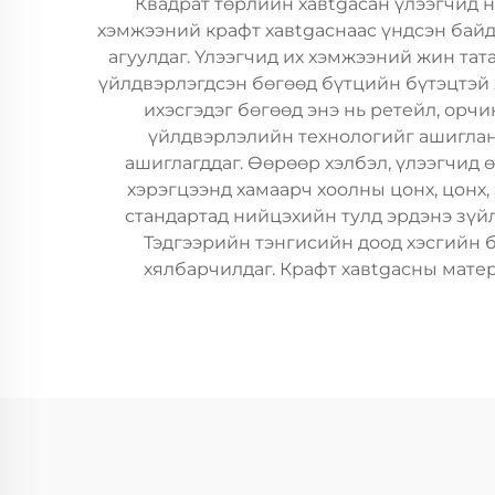
Квадрат төрлийн хавtgасан үлээгчид н
хэмжээний крафт хавtgаснаас үндсэн байдл
агуулдаг. Үлээгчид их хэмжээний жин тат
үйлдвэрлэгдсэн бөгөөд бүтцийн бүтэцтэй 
ихэсгэдэг бөгөөд энэ нь ретейл, орч
үйлдвэрлэлийн технологийг ашиглан 
ашиглагддаг. Өөрөөр хэлбэл, үлээгчид
хэрэгцээнд хамаарч хоолны цонх, цонх,
стандартад нийцэхийн тулд эрдэнэ зүй
Тэдгээрийн тэнгисийн доод хэсгийн б
хялбарчилдаг. Крафт хавtgасны мате