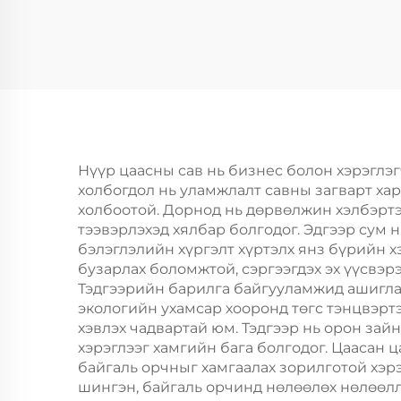
Хүргэлтийн Бокс
х
Гифтийн Усны
үнд
Бутээгчийн Мейлер
зө
Бокс
шинэ
Идэвхжүүлэгчийн
эмч
Чаш Пакинг Бокс
ца
Нүүр цаасны сав нь бизнес болон хэрэглэг
холбогдол нь уламжлалт савны загварт хар
холбоотой. Дорнод нь дөрвөлжин хэлбэртэ
тээвэрлэхэд хялбар болгодог. Эдгээр сум 
бэлэглэлийн хүргэлт хүртэлх янз бүрийн х
бузарлах боломжтой, сэргээгдэх эх үүсвэр
Тэдгээрийн барилга байгууламжид ашиглад
экологийн ухамсар хооронд төгс тэнцвэртэ
хэвлэх чадвартай юм. Тэдгээр нь орон зай
хэрэглээг хамгийн бага болгодог. Цаасан 
байгаль орчныг хамгаалах зорилготой хэрэ
шингэн, байгаль орчинд нөлөөлөх нөлөөлли