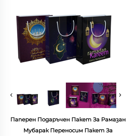
Паперен Подаръчен Пакет За Рамазан
Мубарак Переносим Пакет За