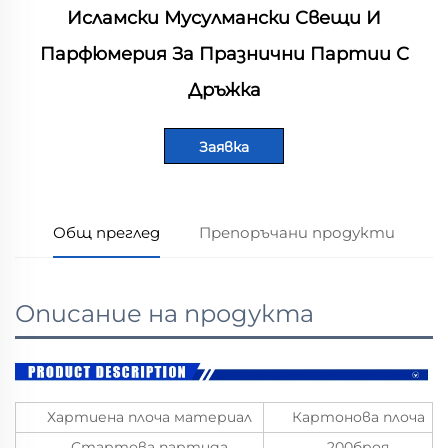
Исламски Мусулмански Свещи И
Парфюмерия За Празнични Партии С
Дръжка
Заявка
Общ преглед
Препоръчани продукти
Описание на продукта
Хартиена плоча материал
Картонова плоча
Стартова партида
200броя