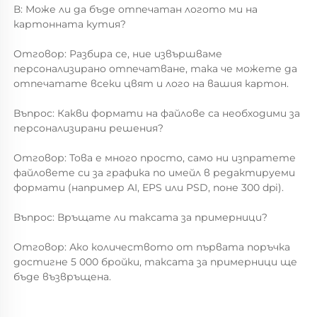
В: Може ли да бъде отпечатан логото ми на 
картонната кутия? 
Отговор: Разбира се, ние извършваме 
персонализирано отпечатване, така че можете да 
отпечатате всеки цвят и лого на вашия картон. 
Въпрос: Какви формати на файлове са необходими за 
персонализирани решения? 
Отговор: Това е много просто, само ни изпратете 
файловете си за графика по имейл в редактируеми 
формати (например AI, EPS или PSD, поне 300 dpi). 
Въпрос: Връщате ли таксата за примерници? 
Отговор: Ако количеството от първата поръчка 
достигне 5 000 бройки, таксата за примерници ще 
бъде възвръщена. 