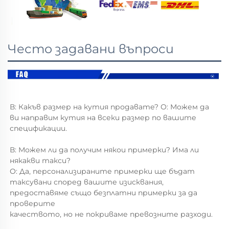
Често задавани въпроси
В: Какъв размер на кутия продавате? О: Можем да 
ви направим кутия на всеки размер по вашите 
спецификации. 
В: Можем ли да получим някои примерки? Има ли 
някакви такси? 
О: Да, персонализираните примерки ще бъдат 
таксувани според вашите изисквания, 
предоставяме също безплатни примерки за да 
проверите 
качеството, но не покриваме превозните разходи. 