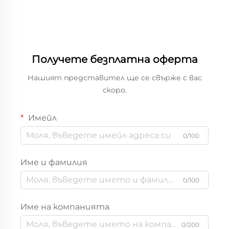
зеленчуци фабрика за
опаковки за ябълки
фабрика за опаковки
за плодове фабрика за
кутии за плодове
Получете безплатна оферта
производител на
опаковки за плодове
Нашият представител ще се свърже с вас
производител на
скоро.
кутии за плодове
Имейл
0/100
Име и фамилия
0/100
Име на компанията
0/200