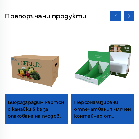
Препоръчани продукти
Биоразградим картон
Персонализирани
с канавки 5 кг за
отпечатвания млячен
опаковане на плодове
контейнер от
и зеленчуци от ферма
кордура за рознични
висококачествени
кутии за чай и
хартиени кутии за
напитки