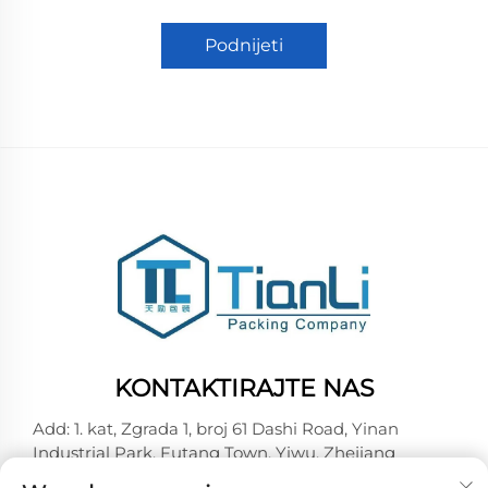
Podnijeti
KONTAKTIRAJTE NAS
Add: 1. kat, Zgrada 1, broj 61 Dashi Road, Yinan
Industrial Park, Futang Town, Yiwu, Zhejiang
-Tel:
+86-18257492146