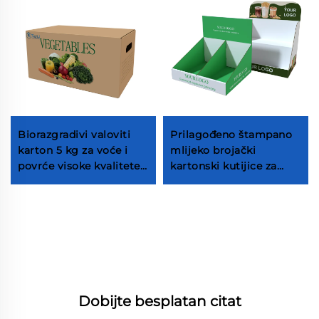
Biorazgradivi valoviti
Prilagođeno štampano
karton 5 kg za voće i
mlijeko brojački
povrće visoke kvalitete
kartonski kutijice za
farmi kartonske kutije
maloprodaju mlijeko čaj
za voće i povrće Apple
pakiranje kutije pića
kutiju za pakiranje
karton prikaz kutije
tvornica voćne kutije
tvornica voćne kutije
proizvođač voćne kutije
proizvođač
Dobijte besplatan citat