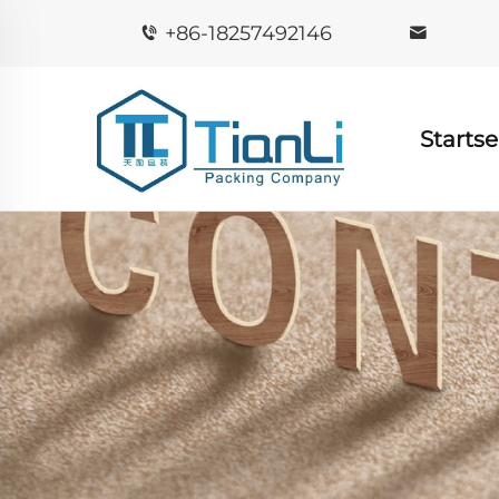
+86-18257492146
Startse