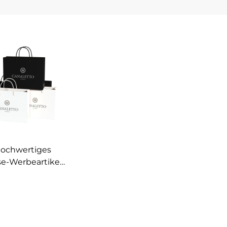
ochwertiges
e-Werbeartikel-
Custom-
packungstasche
ermarkt-Wein-
packungstasche
ensmittelladen