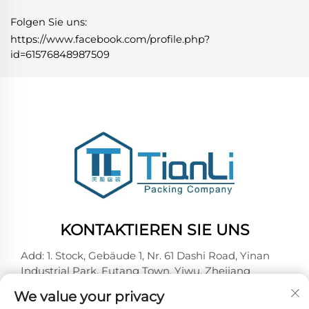
Folgen Sie uns:
https://www.facebook.com/profile.php?
id=61576848987509
KONTAKTIEREN SIE UNS
Add: 1. Stock, Gebäude 1, Nr. 61 Dashi Road, Yinan
Industrial Park, Futang Town, Yiwu, Zhejiang
Tel.:
+86-18257492146
We value your privacy