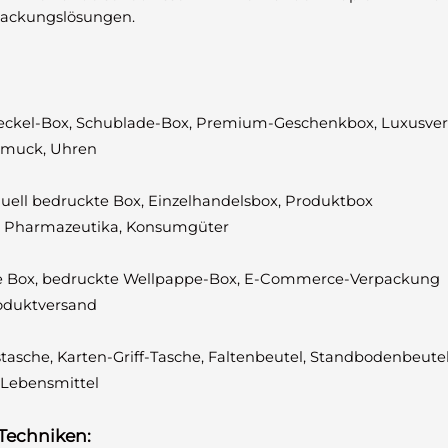
packungslösungen.
erdeckel-Box, Schublade-Box, Premium-Geschenkbox, Luxusv
Schmuck, Uhren
iduell bedruckte Box, Einzelhandelsbox, Produktbox
ik, Pharmazeutika, Konsumgüter
une Box, bedruckte Wellpappe-Box, E-Commerce-Verpackung
roduktversand
stasche, Karten-Griff-Tasche, Faltenbeutel, Standbodenbeute
, Lebensmittel
Techniken: