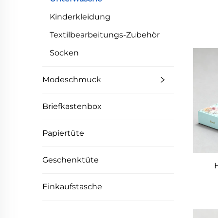
Lu
für
Kinderkleidung
Textilbearbeitungs-Zubehör
U
Ge
Socken
drei
Un
Modeschmuck
Pa
Briefkastenbox
Ver
Papiertüte
Geschenktüte
Einkaufstasche
Go
Kl
High