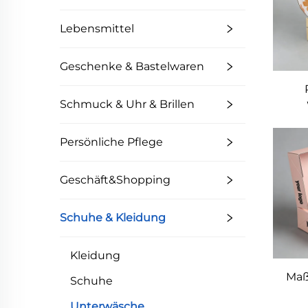
Kle
Ve
Lebensmittel
Geschenke & Bastelwaren
Schmuck & Uhr & Brillen
Ver
Shi
Persönliche Pflege
be
Lu
Geschäft&Shopping
für
U
Schuhe & Kleidung
V
Ge
Kleidung
Maß
Schuhe
Unterwäsche