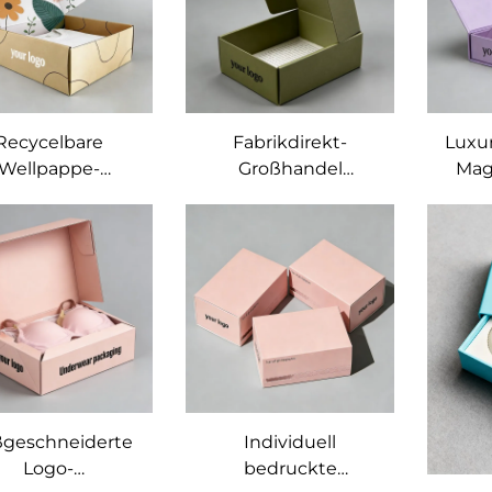
indiv
idung Kosmetik
Unterwäsche
Papi
rpackung für
Bekleidung
Versand
Geschenkboxen
Recycelbare
Fabrikdirekt-
Luxur
Wellpappe-
Großhandel
Mag
sandbox für T-
Wellpappe-
rts, individuell
Geschenkbox,
indivi
drucktes Logo,
Neuheit 2026,
h
xusverpackung
recycelbare
Unte
 Bekleidung und
Verpackungsboxen
Sli
nterwäsche,
aus Papier für
ersand- und
Unterwäsche,
S
schenkboxen
Kleidung und
Be
Schuhe,
Versandboxen
geschneiderte
Individuell
Logo-
bedruckte