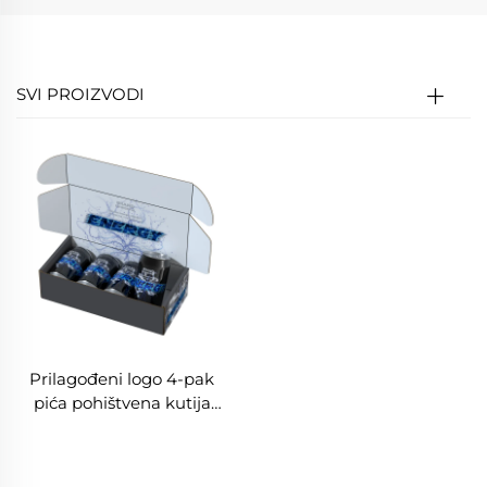
SVI PROIZVODI
Prilagođeni logo 4-pak
pića pohištvena kutija
prilagođena limenadama,
pivu, bocama,
konzervama darova,