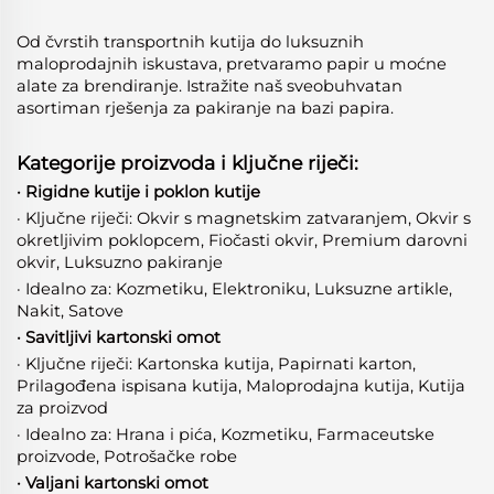
Od čvrstih transportnih kutija do luksuznih
maloprodajnih iskustava, pretvaramo papir u moćne
alate za brendiranje. Istražite naš sveobuhvatan
asortiman rješenja za pakiranje na bazi papira.
Kategorije proizvoda i ključne riječi:
· Rigidne kutije i poklon kutije
· Ključne riječi: Okvir s magnetskim zatvaranjem, Okvir s
okretljivim poklopcem, Fiočasti okvir, Premium darovni
okvir, Luksuzno pakiranje
· Idealno za: Kozmetiku, Elektroniku, Luksuzne artikle,
Nakit, Satove
· Savitljivi kartonski omot
· Ključne riječi: Kartonska kutija, Papirnati karton,
Prilagođena ispisana kutija, Maloprodajna kutija, Kutija
za proizvod
· Idealno za: Hrana i pića, Kozmetiku, Farmaceutske
proizvode, Potrošačke robе
· Valjani kartonski omot