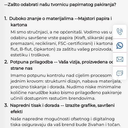
--Zašto odabrati našu tvornicu papirnatog pakiranja?
1.
Duboko znanje o materijalima
-
-Majstori papira i
kartona
Mi smo stručnjaci, a ne općenitaši. Vodimo vas u
odabiru savršene vrste papira (Kraft, slikarski papir,
premazani, reciklirani, FSC-certificirani) i kartona (E-
flut, B-flut, čipkarton) za zaštitu vašeg proizvoda,
estetiku i troškove.
2.
Potpuna prilagodba -- Vaša vizija, proizvedena od
strane nas
Imamo potpunu kontrolu nad cijelim procesom pod
jednim krovom: strukturni dizajn, nabava materijala,
precizno tiskanje i dorada. Nudimo niske minimalne
količine narudžbe kako bismo prilagođeno pakiranje
učinili dostupnim rastućim brendovima.
3.
Napredni tisak i dorada -- Izrazite grafike, savršeni
efekti
Naše napredne mogućnosti ofsetnog i digitalnog
tiska osiguravaju da vaš brend bude živahan i točan.