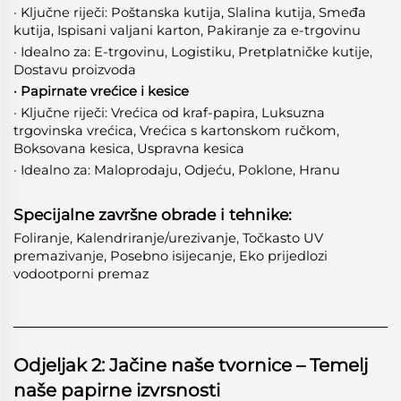
· Ključne riječi: Poštanska kutija, Slalina kutija, Smeđa
kutija, Ispisani valjani karton, Pakiranje za e-trgovinu
· Idealno za: E-trgovinu, Logistiku, Pretplatničke kutije,
Dostavu proizvoda
· Papirnate vrećice i kesice
· Ključne riječi: Vrećica od kraf-papira, Luksuzna
trgovinska vrećica, Vrećica s kartonskom ručkom,
Boksovana kesica, Uspravna kesica
· Idealno za: Maloprodaju, Odjeću, Poklone, Hranu
Specijalne završne obrade i tehnike:
Foliranje, Kalendriranje/urezivanje, Točkasto UV
premazivanje, Posebno isijecanje, Eko prijedlozi
vodootporni premaz
Odjeljak 2: Jačine naše tvornice – Temelj
naše papirne izvrsnosti