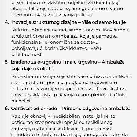
U kombinaciji s vlastitim odjelom za doradu koji
obavlja foliranje i duborez, omogućujemo stvarno
premium iskustvo otvaranja paketa.
4.
Inovacija strukturnog dizajna – Više od samo kutije
Naš tim inženjera ne radi samo tisak; mi inoviramo u
strukturi. Stvaramo ambalažu koja je pametna,
funkcionalna i ekonomična za dostavu,
poboljšavajući korisničko iskustvo i vašu
profitabilnost.
5.
Izrađeno za e-trgovinu i malu trgovinu – Ambalaža
koja daje rezultate
Projektiramo kutije koje štite vaše proizvode prilikom
slanja poštom i privlače pogled na trgovinskim
policama. Razumijemo specifične zahtjeve dostave
izravno s skladišta, pakiranja u kompletima i učinka
na polici.
6.
Održivost od prirode – Prirodno odgovorna ambalaža
Papir je obnovljiv i reciklabilan materijal. Mi to
potičemo kroz ponudu opcija od recikliranog
sadržaja, materijala certificiranih prema FSC
standardu te tinte na bazi soje, pomagajući vam da