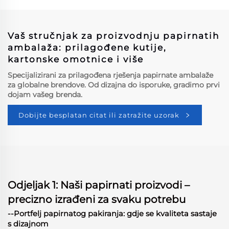
otpremna kutija u
rasprodaji reciklabilna
energetska pića pošiljka
Vaš stručnjak za proizvodnju papirnatih
kutija
ambalaža: prilagođene kutije,
kartonske omotnice i više
Specijalizirani za prilagođena rješenja papirnate ambalaže
za globalne brendove. Od dizajna do isporuke, gradimo prvi
dojam vašeg brenda.
Dobijte besplatan citat ili zatražite uzorak
Odjeljak 1: Naši papirnati proizvodi –
precizno izrađeni za svaku potrebu
--Portfelj papirnatog pakiranja: gdje se kvaliteta sastaje
s dizajnom