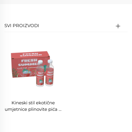
SVI PROIZVODI
Kineski stil ekotične
umjetnice plinovite pića u
kutiji Fruit aromatizirano
broskovito soda voda u
kutiji Tofu tinta Modna