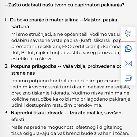
--Zašto odabrati našu tvornicu papirnatog pakiranja?
1.
Duboko znanje o materijalima
-
-Majstori papira i
kartona
Mi smo stručnjaci, a ne općenitaši. Vodimo vas u
odabiru savršene vrste papira (Kraft, slikarski papir,
premazani, reciklirani, FSC-certificirani) i kartona (E-
flut, B-flut, čipkarton) za zaštitu vašeg proizvoda,
estetiku i troškove.
2.
Potpuna prilagodba -- Vaša vizija, proizvedena od
strane nas
Imamo potpunu kontrolu nad cijelim procesom pod
jednim krovom: strukturni dizajn, nabava materijala,
precizno tiskanje i dorada. Nudimo niske minimalne
količine narudžbe kako bismo prilagođeno pakiranje
učinili dostupnim rastućim brendovima.
3.
Napredni tisak i dorada -- Izrazite grafike, savršeni
efekti
Naše napredne mogućnosti ofsetnog i digitalnog
tiska osiguravaju da vaš brend bude živahan i točan.