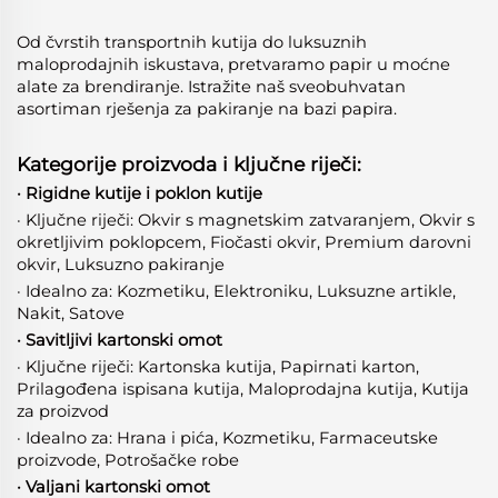
Od čvrstih transportnih kutija do luksuznih
maloprodajnih iskustava, pretvaramo papir u moćne
alate za brendiranje. Istražite naš sveobuhvatan
asortiman rješenja za pakiranje na bazi papira.
Kategorije proizvoda i ključne riječi:
· Rigidne kutije i poklon kutije
· Ključne riječi: Okvir s magnetskim zatvaranjem, Okvir s
okretljivim poklopcem, Fiočasti okvir, Premium darovni
okvir, Luksuzno pakiranje
· Idealno za: Kozmetiku, Elektroniku, Luksuzne artikle,
Nakit, Satove
· Savitljivi kartonski omot
· Ključne riječi: Kartonska kutija, Papirnati karton,
Prilagođena ispisana kutija, Maloprodajna kutija, Kutija
za proizvod
· Idealno za: Hrana i pića, Kozmetiku, Farmaceutske
proizvode, Potrošačke robе
· Valjani kartonski omot