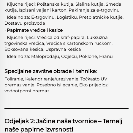
· Ključne riječi: Poštanska kutija, Slalina kutija, Smeđa
kutija, Ispisani valjani karton, Pakiranje za e-trgovinu
· Idealno za: E-trgovinu, Logistiku, Pretplatničke kutije,
Dostavu proizvoda
· Papirnate vrećice i kesice
· Ključne riječi: Vrećica od kraf-papira, Luksuzna
trgovinska vrećica, Vrećica s kartonskom ručkom,
Boksovana kesica, Uspravna kesica
· Idealno za: Maloprodaju, Odjeću, Poklone, Hranu
Specijalne završne obrade i tehnike:
Foliranje, Kalendriranje/urezivanje, Točkasto UV
premazivanje, Posebno isijecanje, Eko prijedlozi
vodootporni premaz
Odjeljak 2: Jačine naše tvornice – Temelj
naše papirne izvrsnosti