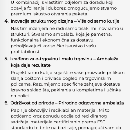
U kombinaciji s vlastitim odjelom za doradu koji
obavlja foliranje i duborez, omogućujemo stvarno
premium iskustvo otvaranja paketa.
4.
Inovacija strukturnog dizajna – Više od samo kutije
Naš tim inženjera ne radi samo tisak; mi inoviramo u
strukturi. Stvaramo ambalažu koja je pametna,
funkcionalna i ekonomična za dostavu,
poboljšavajući korisničko iskustvo i vašu
profitabilnost.
5.
Izrađeno za e-trgovinu i malu trgovinu – Ambalaža
koja daje rezultate
Projektiramo kutije koje štite vaše proizvode prilikom
slanja poštom i privlače pogled na trgovinskim
policama. Razumijemo specifične zahtjeve dostave
izravno s skladišta, pakiranja u kompletima i učinka
na polici.
6.
Održivost od prirode – Prirodno odgovorna ambalaža
Papir je obnovljiv i reciklabilan materijal. Mi to
potičemo kroz ponudu opcija od recikliranog
sadržaja, materijala certificiranih prema FSC
standardu te tinte na bazi soje, pomagajući vam da