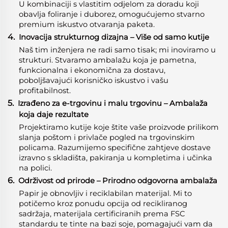
U kombinaciji s vlastitim odjelom za doradu koji
obavlja foliranje i duborez, omogućujemo stvarno
premium iskustvo otvaranja paketa.
4.
Inovacija strukturnog dizajna – Više od samo kutije
Naš tim inženjera ne radi samo tisak; mi inoviramo u
strukturi. Stvaramo ambalažu koja je pametna,
funkcionalna i ekonomična za dostavu,
poboljšavajući korisničko iskustvo i vašu
profitabilnost.
5.
Izrađeno za e-trgovinu i malu trgovinu – Ambalaža
koja daje rezultate
Projektiramo kutije koje štite vaše proizvode prilikom
slanja poštom i privlače pogled na trgovinskim
policama. Razumijemo specifične zahtjeve dostave
izravno s skladišta, pakiranja u kompletima i učinka
na polici.
6.
Održivost od prirode – Prirodno odgovorna ambalaža
Papir je obnovljiv i reciklabilan materijal. Mi to
potičemo kroz ponudu opcija od recikliranog
sadržaja, materijala certificiranih prema FSC
standardu te tinte na bazi soje, pomagajući vam da