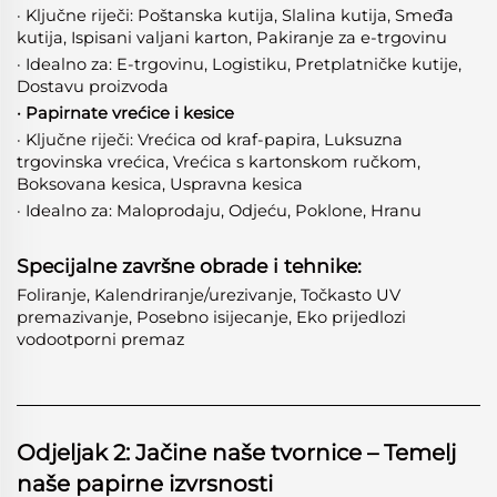
· Ključne riječi: Poštanska kutija, Slalina kutija, Smeđa
kutija, Ispisani valjani karton, Pakiranje za e-trgovinu
· Idealno za: E-trgovinu, Logistiku, Pretplatničke kutije,
Dostavu proizvoda
· Papirnate vrećice i kesice
· Ključne riječi: Vrećica od kraf-papira, Luksuzna
trgovinska vrećica, Vrećica s kartonskom ručkom,
Boksovana kesica, Uspravna kesica
· Idealno za: Maloprodaju, Odjeću, Poklone, Hranu
Specijalne završne obrade i tehnike:
Foliranje, Kalendriranje/urezivanje, Točkasto UV
premazivanje, Posebno isijecanje, Eko prijedlozi
vodootporni premaz
Odjeljak 2: Jačine naše tvornice – Temelj
naše papirne izvrsnosti