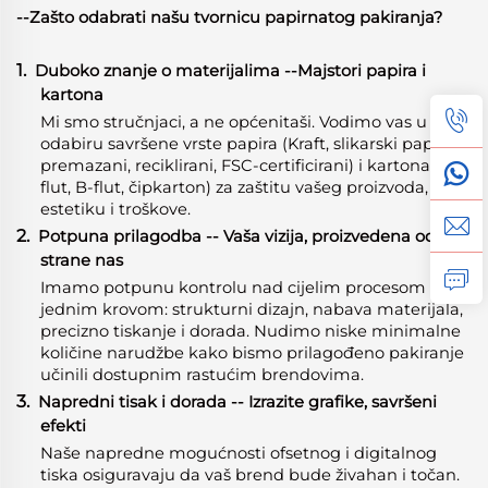
--Zašto odabrati našu tvornicu papirnatog pakiranja?
1.
Duboko znanje o materijalima
-
-Majstori papira i
kartona
Mi smo stručnjaci, a ne općenitaši. Vodimo vas u
odabiru savršene vrste papira (Kraft, slikarski papir,
premazani, reciklirani, FSC-certificirani) i kartona (E-
flut, B-flut, čipkarton) za zaštitu vašeg proizvoda,
estetiku i troškove.
2.
Potpuna prilagodba -- Vaša vizija, proizvedena od
strane nas
Imamo potpunu kontrolu nad cijelim procesom pod
jednim krovom: strukturni dizajn, nabava materijala,
precizno tiskanje i dorada. Nudimo niske minimalne
količine narudžbe kako bismo prilagođeno pakiranje
učinili dostupnim rastućim brendovima.
3.
Napredni tisak i dorada -- Izrazite grafike, savršeni
efekti
Naše napredne mogućnosti ofsetnog i digitalnog
tiska osiguravaju da vaš brend bude živahan i točan.