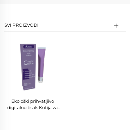
SVI PROIZVODI
Ekološki prihvatljivo
digitalno tisak Kutija za
krém za oko 2025 Nova
stvarnost Nega kože Sera
Papir kutija s