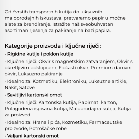
Od čvrstih transportnih kutija do luksuznih
maloprodajnih iskustava, pretvaramo papir u moćne
alate za brendiranje. Istražite naš sveobuhvatan
asortiman rješenja za pakiranje na bazi papira.
Kategorije proizvoda i ključne riječi:
· Rigidne kutije i poklon kutije
· Ključne riječi: Okvir s magnetskim zatvaranjem, Okvir s
okretljivim poklopcem, Fiočasti okvir, Premium darovni
okvir, Luksuzno pakiranje
· Idealno za: Kozmetiku, Elektroniku, Luksuzne artikle,
Nakit, Satove
· Savitljivi kartonski omot
· Ključne riječi: Kartonska kutija, Papirnati karton,
Prilagođena ispisana kutija, Maloprodajna kutija, Kutija
za proizvod
· Idealno za: Hrana i pića, Kozmetiku, Farmaceutske
proizvode, Potrošačke robе
· Valjani kartonski omot