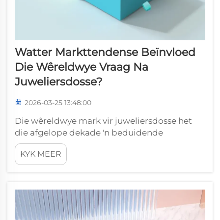
Watter Markttendense Beïnvloed
Die Wêreldwye Vraag Na
Juweliersdosse?
2026-03-25 13:48:00
Die wêreldwye mark vir juweliersdosse het
die afgelope dekade 'n beduidende
transformasie ondergaan, aangedryf deur
KYK MEER
veranderende verbruikersvoorkeure,
tegnologiese vooruitgang en veranderende
kleinhandel-landskappe. 'n Begrip van
hierdie marktendense is noodsaaklik vir
vervaardigers...