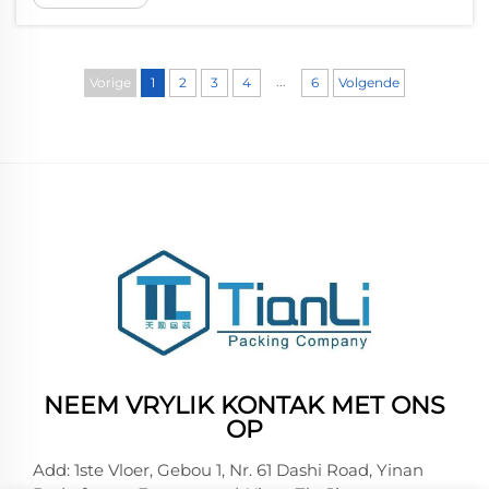
boksontwerpe wat hierdie transformasie lei.
Soos verbruikers toenemend
omgewingsbewus raak, besef handelsmerke
...
Vorige
1
2
3
4
6
Volgende
dat hulle ...
NEEM VRYLIK KONTAK MET ONS
OP
Add: 1ste Vloer, Gebou 1, Nr. 61 Dashi Road, Yinan