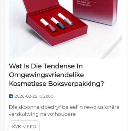
Wat Is Die Tendense In
Omgewingsvriendelike
Kosmetiese Boksverpakking?
2026-02-25 10:21:00
Die skoonheidbedryf beleef 'n rewolusionêre
verskuiwing na volhoubare
verpakkingsoplossings, met
KYK MEER
omgewingsvriendelike kosmetiese