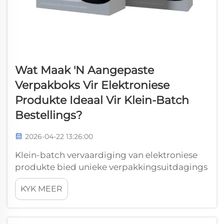
Wat Maak 'n Aangepaste
Verpakboks Vir Elektroniese
Produkte Ideaal Vir Klein-Batch
Bestellings?
2026-04-22 13:26:00
Klein-batch vervaardiging van elektroniese
produkte bied unieke verpakkingsuitdagings
wat gespesialiseerde oplossings benodig wat
KYK MEER
verby tradisionele
massaproduksiebenaderings gaan. 'n
Aangepaste verpakboks vir elektroniese