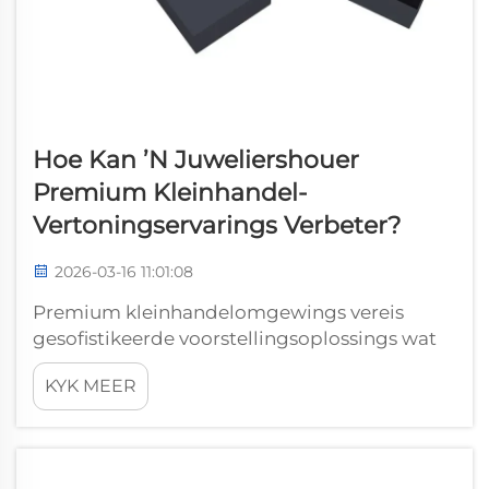
Hoe Kan ’n Juweliershouer
Premium Kleinhandel-
Vertoningservarings Verbeter?
2026-03-16 11:01:08
Premium kleinhandelomgewings vereis
gesofistikeerde voorstellingsoplossings wat
beide produktsigbaarheid en klantpersepsie
KYK MEER
verhoog. Moderne juwelierskleinhandelaars
besef dat uitstekende verpakking verby
basiese beskerming gaan en as 'n kragtige b...