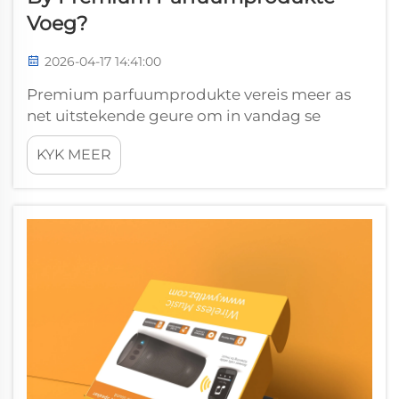
Voeg?
2026-04-17 14:41:00
Premium parfuumprodukte vereis meer as
net uitstekende geure om in vandag se
mededingende luksueuse mark te slaag. 'n
KYK MEER
Welontwerpte parfuumdosie dien as die
kritieke skakel tussen produkgehalte en
verbruikerswaarneming, wat 'n eenvoudige
par...