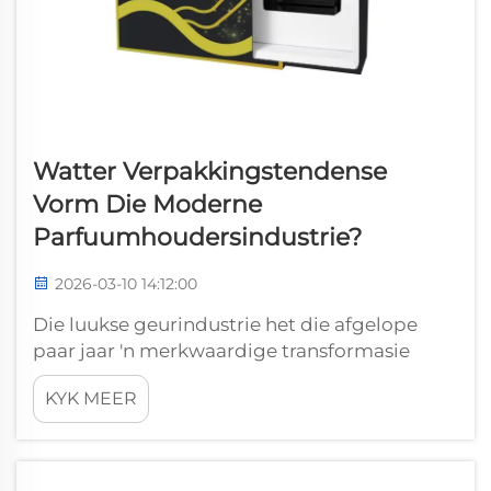
Watter Verpakkingstendense
Vorm Die Moderne
Parfuumhoudersindustrie?
2026-03-10 14:12:00
Die luukse geurindustrie het die afgelope
paar jaar 'n merkwaardige transformasie
beleef, met verpakkingsinnovasie wat 'n
KYK MEER
kritieke verskilmaker geword het in 'n
toenemend mededingende markplek.
Moderne verbruikers vra vir meer as net 'n
uitstekende reuk...