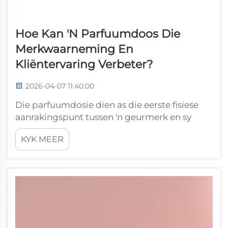
Hoe Kan 'n Parfuumdoos Die
Merkwaarneming En
Kliëntervaring Verbeter?
2026-04-07 11:40:00
Die parfuumdosie dien as die eerste fisiese
aanrakingspunt tussen 'n geurmerk en sy
kliënte, wat dit 'n kritieke element maak in
KYK MEER
die vorming van merkwaarneming en die
algehele kliëntervaring. Benewens
eenvoudige beskerming en berging,
funksioneer 'n goed ontwerpte parfuumdosie
as 'n noodsaaklike merkambassadeur wat
kliëntwaarneming vorm vanaf die oomblik
van opkryging tot by die finale
ontpakervaring.