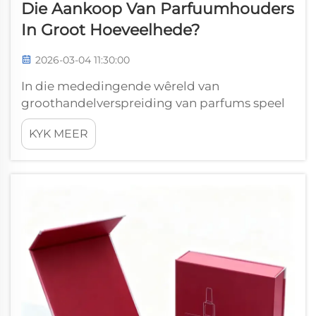
Die Aankoop Van Parfuumhouders
In Groot Hoeveelhede?
2026-03-04 11:30:00
In die mededingende wêreld van
groothandelverspreiding van parfums speel
die integriteit van produkverpakking 'n
KYK MEER
kritieke verskilmaker wat direk invloed op
besigheidsgeskiktheid het. Groothandelaars
wat groot volumes geure hanteer, besef dat
'n kompromis...