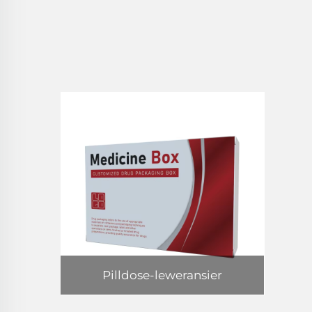
Pilldose-leweransier