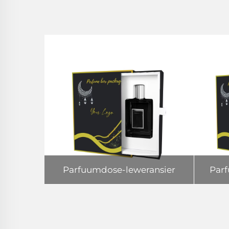
Parfuumdose-leweransier
Par