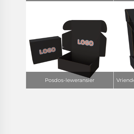
Posdos-leweransier
Vriend