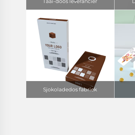
Taai-doos leverancier
D
Sjokoladedos fabriek