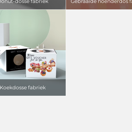
onut-dosse fabriek
Gebraaide hoenderdos f
Koekdosse fabriek