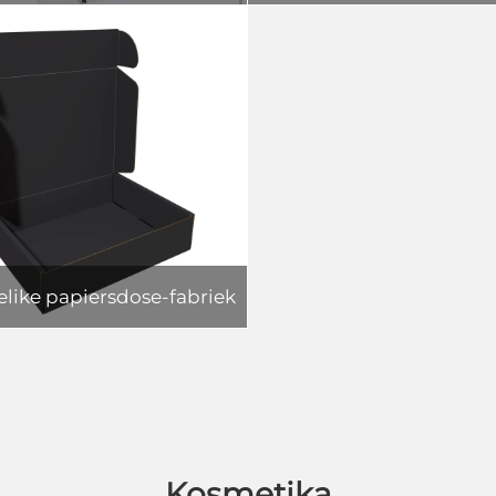
elike papiersdose-fabriek
Kosmetika